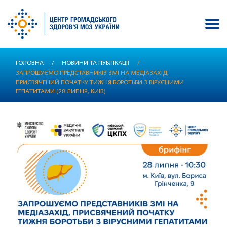
Перейти
ГОЛОВНА
/
НОВИНИ ТА ПУБЛІКАЦІЇ
/
до
ЗАПРОШУЄМО ПРЕДСТАВНИКІВ ЗМІ НА МЕДІАЗАХІД,
основного
ПРИСВЯЧЕНИЙ ПОЧАТКУ ТИЖНЯ БОРОТЬБИ З ВІРУСНИМИ
вмісту
ГЕПАТИТАМИ (28 ЛИПНЯ, КИЇВ)