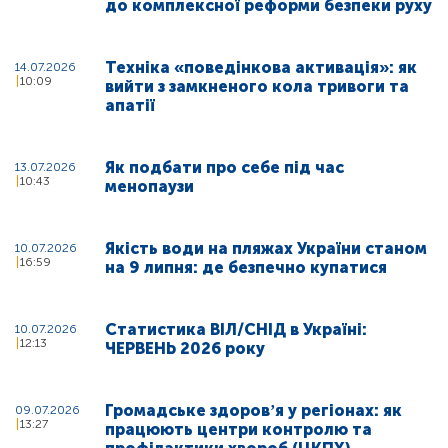
до комплексної реформи безпеки руху
Техніка «поведінкова активація»: як
14.07.2026
10:09
вийти з замкненого кола тривоги та
апатії
Як подбати про себе під час
13.07.2026
10:43
менопаузи
Якість води на пляжах України станом
10.07.2026
16:59
на 9 липня: де безпечно купатися
Статистика ВІЛ/СНІД в Україні:
10.07.2026
12:13
ЧЕРВЕНЬ 2026 року
Громадське здоровʼя у регіонах: як
09.07.2026
13:27
працюють центри контролю та