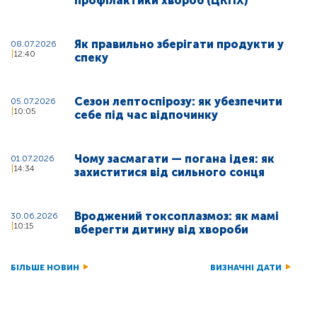
профілактики хвороб (ЦКПХ)
Як правильно зберігати продукти у
08.07.2026
12:40
спеку
Сезон лептоспірозу: як убезпечити
05.07.2026
10:05
себе під час відпочинку
Чому засмагати — погана ідея: як
01.07.2026
14:34
захиститися від сильного сонця
Вроджений токсоплазмоз: як мамі
30.06.2026
10:15
вберегти дитину від хвороби
БІЛЬШЕ НОВИН
ВИЗНАЧНІ ДАТИ