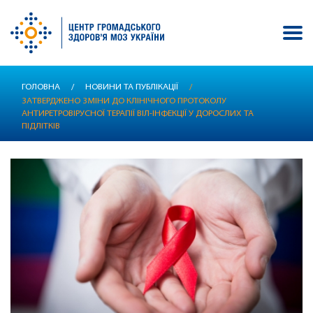
Перейти
ГОЛОВНА
/
НОВИНИ ТА ПУБЛІКАЦІЇ
/
до
ЗАТВЕРДЖЕНО ЗМІНИ ДО КЛІНІЧНОГО ПРОТОКОЛУ
основного
АНТИРЕТРОВІРУСНОЇ ТЕРАПІЇ ВІЛ-ІНФЕКЦІЇ У ДОРОСЛИХ ТА
вмісту
ПІДЛІТКІВ