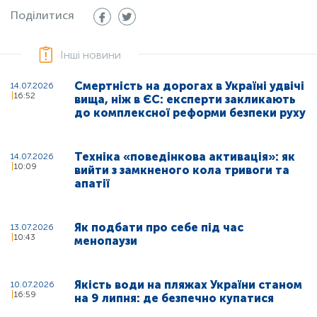
Поділитися
Інші новини
Смертність на дорогах в Україні удвічі
14.07.2026
16:52
вища, ніж в ЄС: експерти закликають
до комплексної реформи безпеки руху
Техніка «поведінкова активація»: як
14.07.2026
10:09
вийти з замкненого кола тривоги та
апатії
Як подбати про себе під час
13.07.2026
10:43
менопаузи
Якість води на пляжах України станом
10.07.2026
16:59
на 9 липня: де безпечно купатися