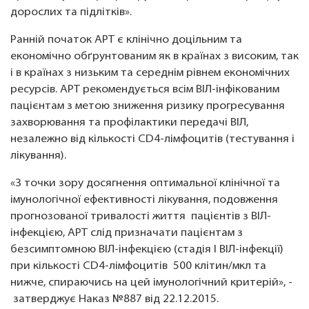
дорослих та підлітків».
Ранній початок АРТ є клінічно доцільним та
економічно обґрунтованим як в країнах з високим, так
і в країнах з низьким та середнім рівнем економічних
ресурсів. АРТ рекомендується всім ВІЛ-інфікованим
пацієнтам з метою зниження ризику прогресування
захворювання та профілактики передачі ВІЛ,
незалежно від кількості CD4-лімфоцитів (тестування і
лікування).
«З точки зору досягнення оптимальної клінічної та
імунологічної ефективності лікування, подовження
прогнозованої тривалості життя пацієнтів з ВІЛ-
інфекцією, АРТ слід призначати пацієнтам з
безсимптомною ВІЛ-інфекцією (стадія І ВІЛ-інфекції)
при кількості CD4-лімфоцитів 500 клітин/мкл та
нижче, спираючись на цей імунологічний критерій», -
затверджує Наказ №887 від 22.12.2015.