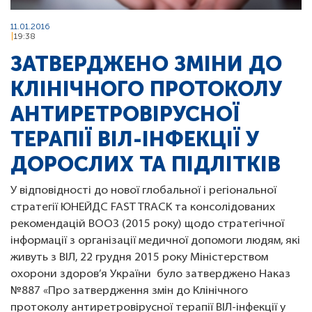
11.01.2016
19:38
ЗАТВЕРДЖЕНО ЗМІНИ ДО
КЛІНІЧНОГО ПРОТОКОЛУ
АНТИРЕТРОВІРУСНОЇ
ТЕРАПІЇ ВІЛ-ІНФЕКЦІЇ У
ДОРОСЛИХ ТА ПІДЛІТКІВ
У відповідності до нової глобальної і регіональної
стратегії ЮНЕЙДС FAST TRACK та консолідованих
рекомендацій ВООЗ (2015 року) щодо стратегічної
інформації з організації медичної допомоги людям, які
живуть з ВІЛ, 22 грудня 2015 року Міністерством
охорони здоров’я України було затверджено Наказ
№887 «Про затвердження змін до Клінічного
протоколу антиретровірусної терапії ВІЛ-інфекції у