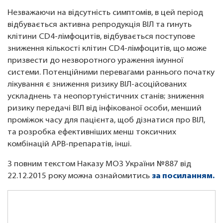
Незважаючи на відсутність симптомів, в цей період
відбувається активна репродукція ВІЛ та гинуть
клітини CD4-лімфоцитів, відбувається поступове
зниження кількості клітин CD4-лімфоцитів, що може
призвести до незворотного ураження імунної
системи. Потенційними перевагами раннього початку
лікування є зниження ризику ВІЛ-асоційованих
ускладнень та неопортуністичних станів; зниження
ризику передачі ВІЛ від інфікованої особи, менший
проміжок часу для пацієнта, щоб дізнатися про ВІЛ,
та розробка ефективніших менш токсичних
комбінацій АРВ-препаратів, інші.
З повним текстом Наказу МОЗ України №887 від
22.12.2015 року можна ознайомитись
за посиланням.