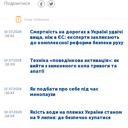
Поділитися
Інші новини
Смертність на дорогах в Україні удвічі
14.07.2026
16:52
вища, ніж в ЄС: експерти закликають
до комплексної реформи безпеки руху
Техніка «поведінкова активація»: як
14.07.2026
10:09
вийти з замкненого кола тривоги та
апатії
Як подбати про себе під час
13.07.2026
10:43
менопаузи
Якість води на пляжах України станом
10.07.2026
16:59
на 9 липня: де безпечно купатися