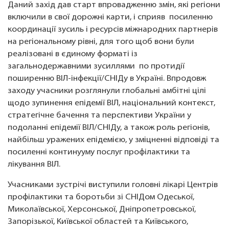
Даний захід дав старт впровадженню змін, які регіони
включили в свої дорожні карти, і сприяв посиленню
координації зусиль і ресурсів міжнародних партнерів
на регіональному рівні, для того щоб вони були
реалізовані в єдиному форматі із
загальнодержавними зусиллями по протидії
поширенню ВІЛ-інфекції/СНІДу в Україні. Впродовж
заходу учасники розглянули глобальні амбітні цілі
щодо зупинення епідемії ВІЛ, національний контекст,
стратегічне бачення та перспективи України у
подоланні епідемії ВІЛ/СНІДу, а також роль регіонів,
найбільш уражених епідемією, у зміцненні відповіді та
посиленні континууму послуг профілактики та
лікування ВІЛ.
Учасниками зустрічі виступили головні лікарі Центрів
профілактики та боротьби зі СНІДом Одеської,
Миколаївської, Херсонської, Дніпропетровської,
Запорізької, Київської областей та Київського,