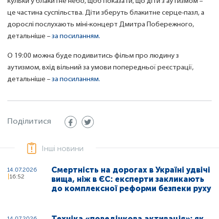
кульки у блакитне небо, щоб показати, що діти з аутизмом –
це частина суспільства. Діти зберуть блакитне серце-пазл, а
дорослі послухають міні-концерт Дмитра Побережного,
детальніше –
за посиланням.
О 19:00 можна буде подивитись фільм про людину з
аутизмом, вхід вільний за умови попередньої реєстрації,
детальніше –
за посиланням.
Поділитися
Інші новини
Смертність на дорогах в Україні удвічі
14.07.2026
16:52
вища, ніж в ЄС: експерти закликають
до комплексної реформи безпеки руху
Техніка «поведінкова активація»: як
14.07.2026