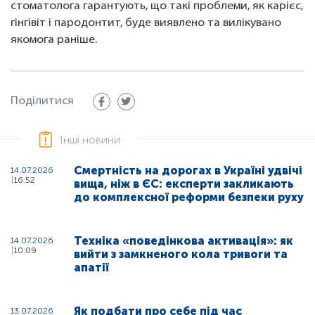
стоматолога гарантують, що такі проблеми, як карієс,
гінгівіт і пародонтит, буде виявлено та вилікувано
якомога раніше.
Поділитися
Інші новини
Смертність на дорогах в Україні удвічі
14.07.2026
16:52
вища, ніж в ЄС: експерти закликають
до комплексної реформи безпеки руху
Техніка «поведінкова активація»: як
14.07.2026
10:09
вийти з замкненого кола тривоги та
апатії
Як подбати про себе під час
13.07.2026