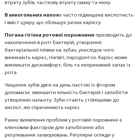
втрату зубів, часткову втрату смаку та нюху.
В алкогольних напоя
х часто підвищена кислотність
і вміст цукру, що збільшує ризик карієсу.
Погана гігієна ротової порожнини
призводить до
накопичення в роті бактерій, утворення
бактеріальної плівки на зубах, унаслідок чого
виникають карієс, гінгівіт, пародонтоз. Карієс може
викликати дискомфорт, біль та неприємний запах із
рота.
Чищення зубів двічі на день пастою із фтором
допомагає зменшити кількість бактерій і запобігти
утворенню нальоту. Зуби стають стійкішими до
кислот, які спричиняють карієс.
Раннє виявлення проблем у ротовій порожнині є
ключовим фактором для запобігання або
регулювання захворювань. Регулярні огляди у