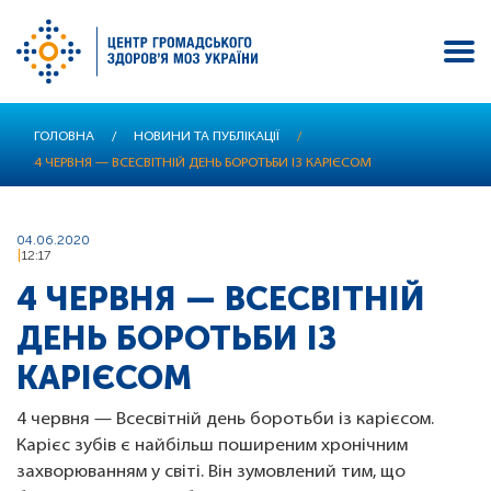
Перейти
ГОЛОВНА
/
НОВИНИ ТА ПУБЛІКАЦІЇ
/
до
4 ЧЕРВНЯ — ВСЕСВІТНІЙ ДЕНЬ БОРОТЬБИ ІЗ КАРІЄСОМ
основного
вмісту
04.06.2020
12:17
4 ЧЕРВНЯ — ВСЕСВІТНІЙ
ДЕНЬ БОРОТЬБИ ІЗ
КАРІЄСОМ
4 червня — Всесвітній день боротьби із карієсом.
Карієс зубів є найбільш поширеним хронічним
захворюванням у світі. Він зумовлений тим, що