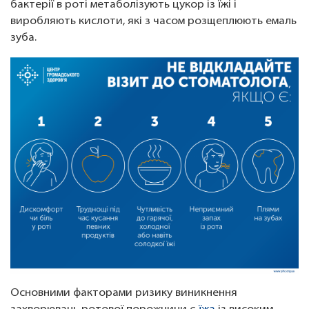
бактерії в роті метаболізують цукор із їжі і
виробляють кислоти, які з часом розщеплюють емаль
зуба.
Основними факторами ризику виникнення