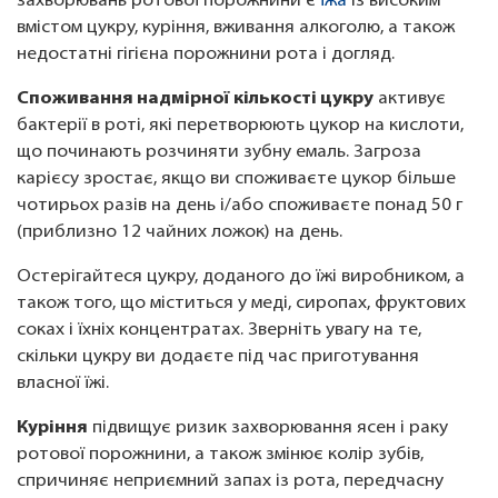
захворювань ротової порожнини є
їжа
із високим
вмістом цукру, куріння, вживання алкоголю, а також
недостатні гігієна порожнини рота і догляд.
Споживання надмірної кількості цукру
активує
бактерії в роті, які перетворюють цукор на кислоти,
що починають розчиняти зубну емаль. Загроза
карієсу зростає, якщо ви споживаєте цукор більше
чотирьох разів на день і/або споживаєте понад 50 г
(приблизно 12 чайних ложок) на день.
Остерігайтеся цукру, доданого до їжі виробником, а
також того, що міститься у меді, сиропах, фруктових
соках і їхніх концентратах. Зверніть увагу на те,
скільки цукру ви додаєте під час приготування
власної їжі.
Куріння
підвищує ризик захворювання ясен і раку
ротової порожнини, а також змінює колір зубів,
спричиняє неприємний запах із рота, передчасну