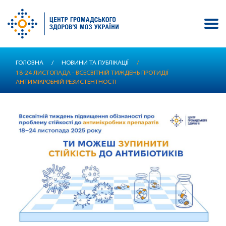
Перейти
ГОЛОВНА
/
НОВИНИ ТА ПУБЛІКАЦІЇ
/
до
18-24 ЛИСТОПАДА - ВСЕСВІТНІЙ ТИЖДЕНЬ ПРОТИДІЇ
основного
АНТИМІКРОБНІЙ РЕЗИСТЕНТНОСТІ
вмісту