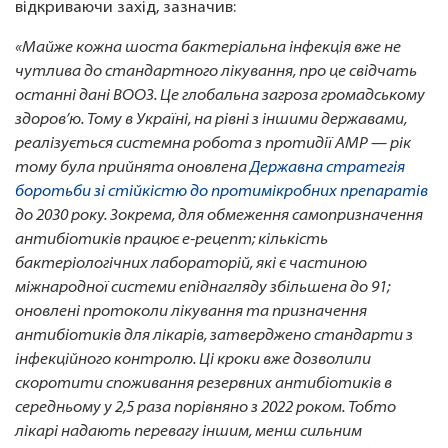
відкриваючи захід, зазначив:
«Майже кожна шоста бактеріальна інфекція вже не
чутлива до стандартного лікування, про це свідчать
останні дані ВООЗ. Це глобальна загроза громадському
здоров’ю. Тому в Україні, на рівні з іншими державами,
реалізується системна робота з протидії АМР — рік
тому була прийнята оновлена
Державна стратегія
боротьби зі стійкістю до протимікробних препаратів
до 2030 року. Зокрема, для обмеження самопризначення
антибіотиків працює е-рецепт; кількість
бактеріологічних лабораторій, які є частиною
міжнародної системи епіднагляду збільшена до 91;
оновлені протоколи лікування та призначення
антибіотиків для лікарів, затверджено стандарти з
інфекційного контролю. Ці кроки вже дозволили
скоротити споживання резервних антибіотиків в
середньому у 2,5 раза порівняно з 2022 роком. Тобто
лікарі надають перевагу іншим, менш сильним