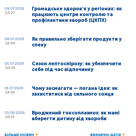
Громадське здоровʼя у регіонах: як
09.07.2026
13:27
працюють центри контролю та
профілактики хвороб (ЦКПХ)
Як правильно зберігати продукти у
08.07.2026
12:40
спеку
Сезон лептоспірозу: як убезпечити
05.07.2026
10:05
себе під час відпочинку
Чому засмагати — погана ідея: як
01.07.2026
14:34
захиститися від сильного сонця
Вроджений токсоплазмоз: як мамі
30.06.2026
10:15
вберегти дитину від хвороби
БІЛЬШЕ НОВИН
ВИЗНАЧНІ ДАТИ