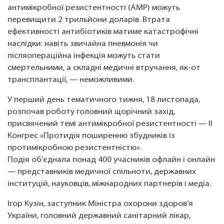
антимікробної резистентності (АМР) можуть
перевищити 2 трильйони доларів. Втрата
ефективності антибіотиків матиме катастрофічні
наслідки: навіть звичайна пневмонія чи
післяопераційна інфекція можуть стати
смертельними, а складні медичні втручання, як-от
трансплантації, — неможливими.
У перший день тематичного тижня, 18 листопада,
розпочав роботу головний щорічний захід,
присвячений темі антимікробної резистентності — ІІ
Конгрес «Протидія поширенню збудників із
протимікробною резистентністю».
Подія об’єднала понад 400 учасників офлайн і онлайн
— представників медичної спільноти, державних
інституцій, науковців, міжнародних партнерів і медіа.
Ігор Кузін, заступник Міністра охорони здоров’я
України, головний державний санітарний лікар,