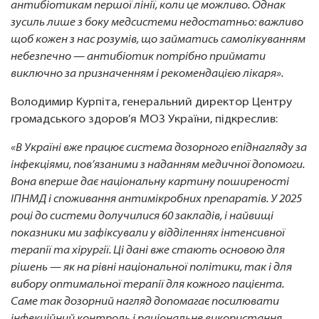
антибіотикам першої лінії, коли це можливо. Однак
зусиль лише з боку медсистеми недостатньо: важливо
щоб кожен з нас розумів, що займатись самолікуванням
небезпечно — антибіотик потрібно приймати
виключно за призначенням і рекомендацією лікаря».
Володимир Курпіта, генеральний директор Центру
громадського здоров’я МОЗ України, підкреслив:
«В Україні вже працює система дозорного епіднагляду за
інфекціями, пов’язаними з наданням медичної допомоги.
Вона вперше дає національну картину поширеності
ІПНМД і споживання антимікробних препаратів. У 2025
році до системи долучилися 60 закладів, і найвищі
показники ми зафіксували у відділеннях інтенсивної
терапії та хірургії. Ці дані вже стають основою для
рішень — як на рівні національної політики, так і для
вибору оптимальної терапії для кожного пацієнта.
Саме так дозорний нагляд допомагає посилювати