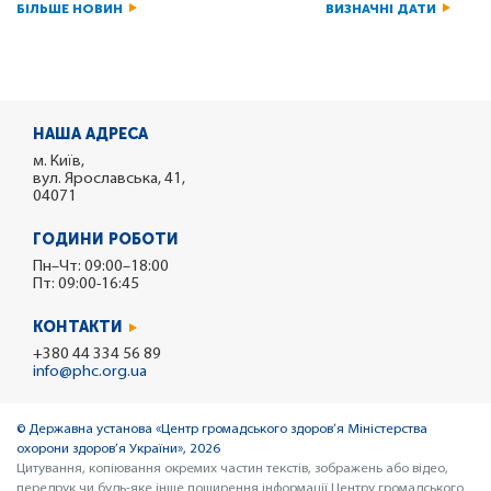
БІЛЬШЕ НОВИН
ВИЗНАЧНІ ДАТИ
НАША АДРЕСА
м. Київ,
вул. Ярославська, 41,
04071
ГОДИНИ РОБОТИ
Пн–Чт: 09:00–18:00
Пт: 09:00-16:45
КОНТАКТИ
+380 44 334 56 89
info@phc.org.ua
© Державна установа «Центр громадського здоров’я Міністерства
охорони здоров’я України», 2026
Цитування, копіювання окремих частин текстів, зображень або відео,
передрук чи будь-яке інше поширення інформації Центру громадського