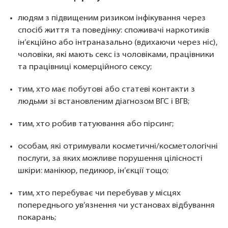
людям з підвищеним ризиком інфікування через
спосіб життя та поведінку: споживачі наркотиків
ін’єкційно або інтраназально (вдихаючи через ніс),
чоловіки, які мають секс із чоловіками, працівники
та працівниці комерційного сексу;
тим, хто має побутові або статеві контакти з
людьми зі встановленим діагнозом ВГС і ВГВ;
тим, хто робив татуювання або пірсинг;
особам, які отримували косметичні/косметологічні
послуги, за яких можливе порушення цілісності
шкіри: манікюр, педикюр, ін’єкції тощо;
тим, хто перебуває чи перебував у місцях
попереднього ув’язнення чи установах відбування
покарань;