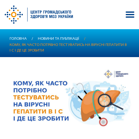
Перейти
ГОЛОВНА
/
НОВИНИ ТА ПУБЛІКАЦІЇ
/
до
КОМУ, ЯК ЧАСТО ПОТРІБНО ТЕСТУВАТИСЬ НА ВІРУСНІ ГЕПАТИТИ В
основного
І С І ДЕ ЦЕ ЗРОБИТИ
вмісту