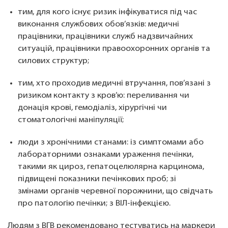
тим, для кого існує ризик інфікуватися під час
виконання службових обов’язків: медичні
працівники, працівники служб надзвичайних
ситуацій, працівники правоохоронних органів та
силових структур;
тим, хто проходив медичні втручання, пов’язані з
ризиком контакту з кров’ю: переливання чи
донація крові, гемодіаліз, хірургічні чи
стоматологічні маніпуляції;
люди з хронічними станами: із симптомами або
лабораторними ознаками ураження печінки,
такими як цироз, гепатоцелюлярна карцинома,
підвищені показники печінкових проб; зі
змінами органів черевної порожнини, що свідчать
про патологію печінки; з ВІЛ-інфекцією.
Людям з ВГВ рекомендовано тестуватись на маркери