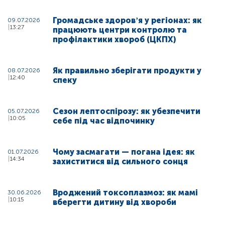
Громадське здоровʼя у регіонах: як
09.07.2026
13:27
працюють центри контролю та
профілактики хвороб (ЦКПХ)
Як правильно зберігати продукти у
08.07.2026
12:40
спеку
Сезон лептоспірозу: як убезпечити
05.07.2026
10:05
себе під час відпочинку
Чому засмагати — погана ідея: як
01.07.2026
14:34
захиститися від сильного сонця
Вроджений токсоплазмоз: як мамі
30.06.2026
10:15
вберегти дитину від хвороби