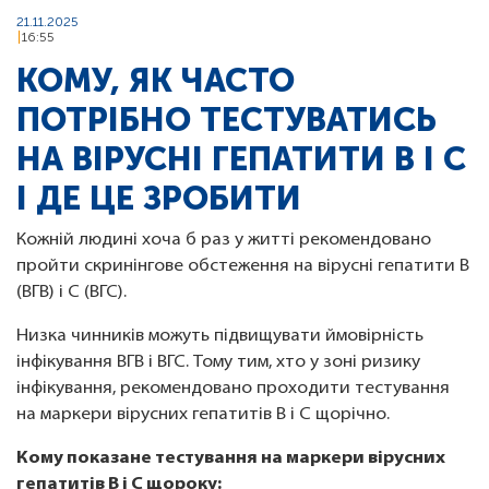
21.11.2025
16:55
КОМУ, ЯК ЧАСТО
ПОТРІБНО ТЕСТУВАТИСЬ
НА ВІРУСНІ ГЕПАТИТИ В І С
І ДЕ ЦЕ ЗРОБИТИ
Кожній людині хоча б раз у житті рекомендовано
пройти скринінгове обстеження на вірусні гепатити В
(ВГВ) і С (ВГС).
Низка чинників можуть підвищувати ймовірність
інфікування ВГВ і ВГС. Тому тим, хто у зоні ризику
інфікування, рекомендовано проходити тестування
на маркери вірусних гепатитів В і С щорічно.
Кому показане тестування на маркери вірусних
гепатитів В і С щороку: