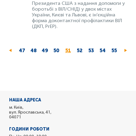
Президента США з надання допомоги у
боротьбі з ВІЛ/СНІД) у двох містах
України, Києві та Львові, є ін’єкційна
форма доконтактної профілактики ВІЛ
(ДКП, PrEP).
Page
47
Page
48
Page
49
Page
50
Поточна
51
Page
52
Page
53
Page
54
Page
55
сторінка
НАША АДРЕСА
м. Київ,
вул. Ярославська, 41,
04071
ГОДИНИ РОБОТИ