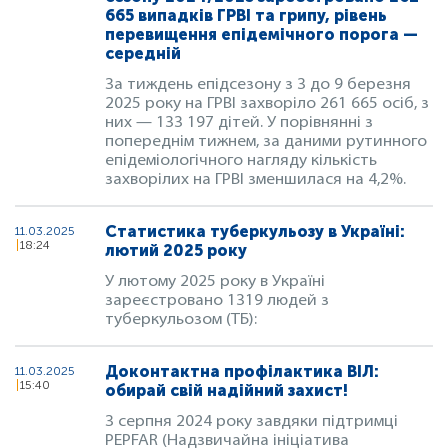
665 випадків ГРВІ та грипу, рівень
перевищення епідемічного порога —
середній
За тиждень епідсезону з 3 до 9 березня
2025 року на ГРВІ захворіло 261 665 осіб, з
них — 133 197 дітей. У порівнянні з
попереднім тижнем, за даними рутинного
епідеміологічного нагляду кількість
захворілих на ГРВІ зменшилася на 4,2%.
Статистика туберкульозу в Україні:
11.03.2025
18:24
лютий 2025 року
У лютому 2025 року в Україні
зареєстровано 1319 людей з
туберкульозом (ТБ):
Доконтактна профілактика ВІЛ:
11.03.2025
15:40
обирай свій надійний захист!
З серпня 2024 року завдяки підтримці
PEPFAR (Надзвичайна ініціатива