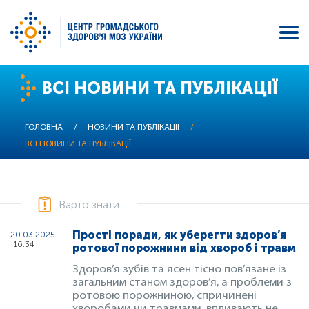
Перейти
ВСІ НОВИНИ ТА ПУБЛІКАЦІЇ
до
основного
вмісту
ГОЛОВНА
/
НОВИНИ ТА ПУБЛІКАЦІЇ
/
ВСІ НОВИНИ ТА ПУБЛІКАЦІЇ
Варто знати
Прості поради, як уберегти здоров’я
20.03.2025
16:34
ротової порожнини від хвороб і травм
Здоров’я зубів та ясен тісно пов’язане із
загальним станом здоров’я, а проблеми з
ротовою порожниною, спричинені