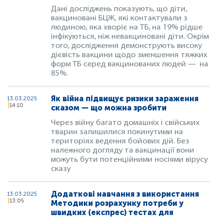
Дані досліджень показують, що діти,
вакциновані БЦЖ, які контактували з
людиною, яка хворіє на ТБ, на 19% рідше
інфікуються, ніж невакциновані діти. Окрім
того, дослідження демонструють високу
дієвість вакцини щодо зменшення тяжких
форм ТБ серед вакцинованих людей — на
85%.
Як війна підвищує ризики зараження
13.03.2025
14:10
сказом — що можна зробити
Через війну багато домашніх і свійських
тварин залишилися покинутими на
територіях ведення бойових дій. Без
належного догляду та вакцинації вони
можуть бути потенційними носіями вірусу
сказу
Додаткові навчання з використання
13.03.2025
13:05
Методики розрахунку потреби у
швидких (експрес) тестах для