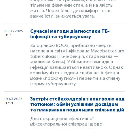
хворобами чи травмами, впливають не
тільки на фізичний стан, а й на якість
життя. Через біль і дискомфорт стає
важче їсти, знижується увага.
Сучасні методи діагностики ТБ-
20.03.2025
11:35
інфекції та туберкульозу
За оцінкою ВООЗ, приблизно чверть
населення світу інфікована Mycobacterium
tuberculosis (ТБ-інфекція, стара назва —
«паличка Коха»). У більшості випадків
інфекція залишається неактивною. Однак
коли імунітет людини слабшає, інфекція
може «прокинутися» і перейти в активну
форму туберкульозу.
Зустріч стейкхолдерів з контролю над
19.03.2025
17:21
тютюном: обмін успішним досвідом
та планування подальших спільних дій
Для покращення ефективної
міжсекторальної співпраці щодо