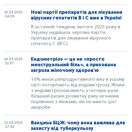
Нові партії препаратів для лікування
14.03.2025
14:05
вірусних гепатитів B і C вже в Україні
В останній тиждень лютого 2025 року в
Україну надійшла чергова партія
препаратів для лікування вірусного
гепатиту C (ВГC).
Ендометріоз — це не «просто
14.03.2025
11:37
менструальний біль», а прихована
загроза жіночому здоров’ю
10% жінок репродуктивного віку в усьому
світі потерпають від ендометріозу. Жінки
з ендометріозом мають у чотири рази
більший ризик розвитку раку яєчників
порівняно з жінками, які не мають цієї
хвороби.
Вакцина БЦЖ: чому вона важлива для
13.03.2025
17:30
захисту від туберкульозу