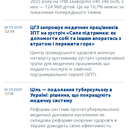
2025 року на ГРВІ захворіло 240 340 осіб, з
них — 124 960 дітей. Це на 10,7% нижче за
показники попереднього тижня.
ЦГЗ запрошує медичних працівників
18.03.2025
12:38
ЗПТ на зустріч «Сила підтримки: як
допомогти собі та іншим впоратись з
втратою і пережити горе»
Центр громадського здоров’я анонсує
четверту щотижневу зустріч супервізійної
групи для медичних працівників, що
надають послуги із замісної
підтримувальної терапії (ЗПТ).
Ціль — подолання туберкульозу в
14.03.2025
17:16
Україні: рішення, що покращують
медичну систему
Реформа системи протитуберкульозної
медичної допомоги населенню як
складова реформи охорони здоров’я в
Україні доводить свою ефективність.