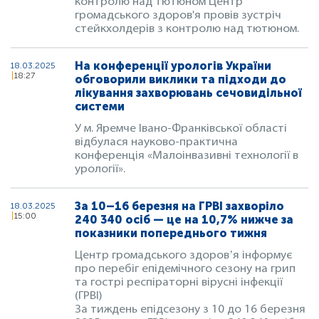
контролю над тютюном Центр
громадського здоров'я провів зустріч
стейкхолдерів з контролю над тютюном.
На конференції урологів України
18.03.2025
18:27
обговорили виклики та підходи до
лікування захворювань сечовидільної
системи
У м. Яремче Івано-Франківської області
відбулася науково-практична
конференція «Малоінвазивні технології в
урології».
За 10–16 березня на ГРВІ захворіло
18.03.2025
15:00
240 340 осіб — це на 10,7% нижче за
показники попереднього тижня
Центр громадського здоровʼя інформує
про перебіг епідемічного сезону на грип
та гострі респіраторні вірусні інфекції
(ГРВІ)
За тиждень епідсезону з 10 до 16 березня