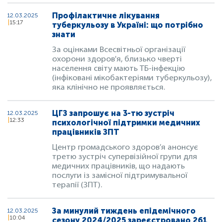
Профілактичне лікування
12.03.2025
15:17
туберкульозу в Україні: що потрібно
знати
За оцінками Всесвітньої організації
охорони здоров'я, близько чверті
населення світу мають ТБ-інфекцію
(інфіковані мікобактеріями туберкульозу),
яка клінічно не проявляється.
ЦГЗ запрошує на 3-тю зустріч
12.03.2025
12:33
психологічної підтримки медичних
працівників ЗПТ
Центр громадського здоров’я анонсує
третю зустріч супервізійної групи для
медичних працівників, що надають
послуги із замісної підтримувальної
терапії (ЗПТ).
За минулий тиждень епідемічного
12.03.2025
10:04
сезону 2024/2025 зареєстровано 261