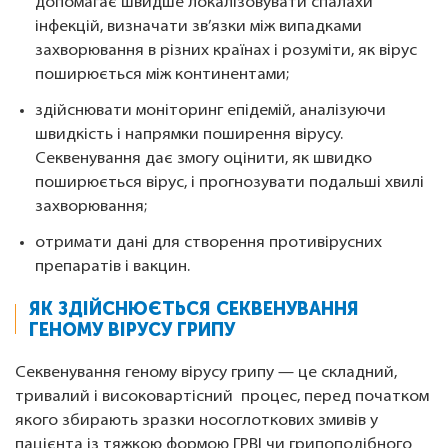
допомагає швидше локалізовувати спалахи
інфекцій, визначати зв’язки між випадками
захворювання в різних країнах і розуміти, як вірус
поширюється між континентами;
здійснювати моніторинг епідемій, аналізуючи
швидкість і напрямки поширення вірусу.
Секвенування дає змогу оцінити, як швидко
поширюється вірус, і прогнозувати подальші хвилі
захворювання;
отримати дані для створення противірусних
препаратів і вакцин.
ЯК ЗДІЙСНЮЄТЬСЯ СЕКВЕНУВАННЯ
ГЕНОМУ ВІРУСУ ГРИПУ
Секвенування геному вірусу грипу — це складний,
тривалий і високовартісний процес, перед початком
якого збирають зразки носоглоткових змивів у
пацієнта із тяжкою формою ГРВІ чи грипоподібного