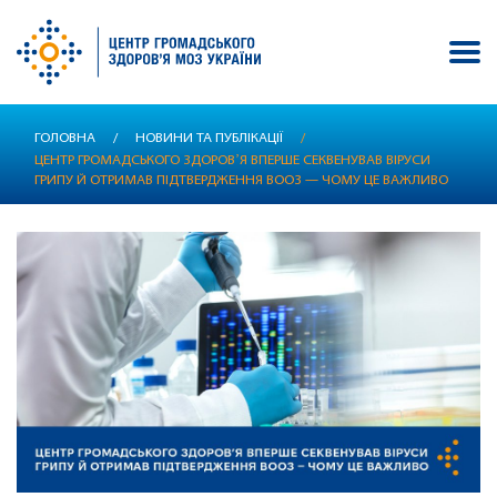
Перейти
ГОЛОВНА
/
НОВИНИ ТА ПУБЛІКАЦІЇ
/
до
ЦЕНТР ГРОМАДСЬКОГО ЗДОРОВʼЯ ВПЕРШЕ СЕКВЕНУВАВ ВІРУСИ
основного
ГРИПУ Й ОТРИМАВ ПІДТВЕРДЖЕННЯ ВООЗ — ЧОМУ ЦЕ ВАЖЛИВО
вмісту