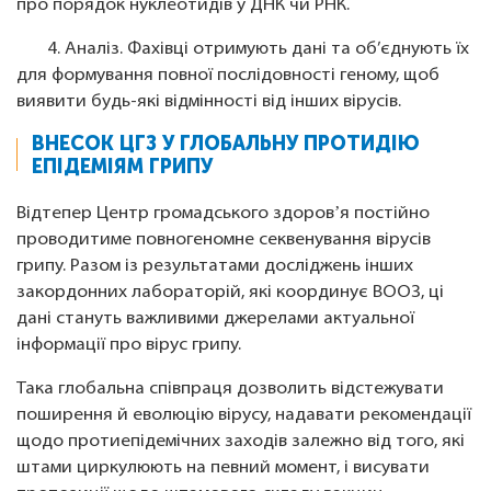
про порядок нуклеотидів у ДНК чи РНК.
4. Аналіз. Фахівці отримують дані та об’єднують їх
для формування повної послідовності геному, щоб
виявити будь-які відмінності від інших вірусів.
ВНЕСОК ЦГЗ У ГЛОБАЛЬНУ ПРОТИДІЮ
ЕПІДЕМІЯМ ГРИПУ
Відтепер Центр громадського здоровʼя постійно
проводитиме повногеномне секвенування вірусів
грипу. Разом із результатами досліджень інших
закордонних лабораторій, які координує ВООЗ, ці
дані стануть важливими джерелами актуальної
інформації про вірус грипу.
Така глобальна співпраця дозволить відстежувати
поширення й еволюцію вірусу, надавати рекомендації
щодо протиепідемічних заходів залежно від того, які
штами циркулюють на певний момент, і висувати