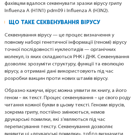
фахівцям вдалося секвенувати зразки вірусу грипу
Influenza A (H1N1) pdm09 і Influenza A (H3N2).
ЩО ТАКЕ СЕКВЕНУВАННЯ ВІРУСУ
Секвенування вірусу — це процес визначення у
повному наборі генетичної інформації (геномі) вірусу
точної послідовності нуклеотидів — органічних
молекул, із яких складаються РНК і ДНК. Секвенування
дозволяє зрозуміти структуру, функції та еволюцію
вірусу, а отримані дані використовують під час
розробки вакцин проти нових штамів вірусу.
Образно кажучи, вірус можна уявити як книгу, а його
геном – як текст. Процес секвенування – це свого роду
читання кожної букви в цьому тексті. Геноми вірусів,
зокрема грипу, постійно змінюються, немов
друкарські помилки, які з’являються під час
переписування тексту. Секвенування дозволяє
виявити ці «друкарські помилки», тобто визначити