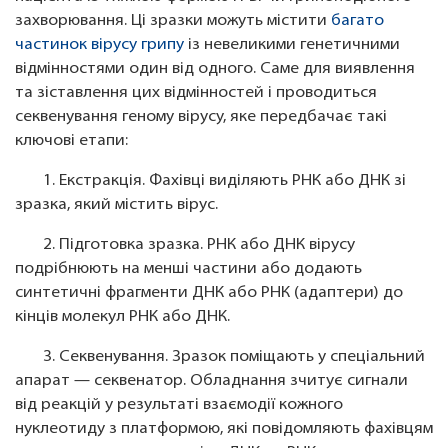
захворювання. Ці зразки можуть містити
багато
частинок вірусу грипу
із невеликими генетичними
відмінностями один від одного. Саме для виявлення
та зіставлення цих відмінностей і проводиться
секвенування геному вірусу, яке передбачає такі
ключові етапи:
1. Екстракція. Фахівці виділяють РНК або ДНК зі
зразка, який містить вірус.
2. Підготовка зразка. РНК або ДНК вірусу
подрібнюють на менші частини або додають
синтетичні фрагменти ДНК або РНК (адаптери) до
кінців молекул РНК або ДНК.
3. Секвенування. Зразок поміщають у спеціальний
апарат — секвенатор. Обладнання зчитує сигнали
від реакцій у результаті взаємодії кожного
нуклеотиду з платформою, які повідомляють фахівцям