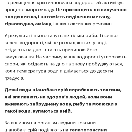
Перевищення критичної маси водоростей активізує
процес саморозкладу. Це
призводить до вилучення
з води кисню, і натомість виділення метану,
сірководню, аміаку
, інших токсичних речовин.
У результаті цього гинуть не тільки риби. Ті синьо-
зелені водорості, які не розпадаються у воді,
осідають на дно і стають причиною його
замулювання. На час зимування водорості утворюють
спори, які осідають на дно та знову пробуджуються,
коли температура води піднімається до десяти
градусів.
Деякі види ціанобактерій виробляють токсини,
які впливають на здоров’я людей, коли вони
вживають забруднену воду, рибу та молюски з
такої води, купаються в ній.
За впливом на організм людини токсини
ціанобактерій поділяють на
гепатотоксини