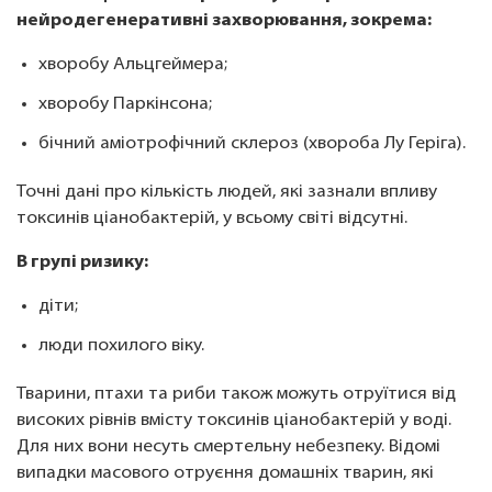
нейродегенеративні захворювання, зокрема:
хворобу Альцгеймера;
хворобу Паркінсона;
бічний аміотрофічний склероз (хвороба Лу Геріга).
Точні дані про кількість людей, які зазнали впливу
токсинів ціанобактерій, у всьому світі відсутні.
В групі ризику:
діти;
люди похилого віку.
Тварини, птахи та риби також можуть отруїтися від
високих рівнів вмісту токсинів ціанобактерій у воді.
Для них вони несуть смертельну небезпеку. Відомі
випадки масового отруєння домашніх тварин, які