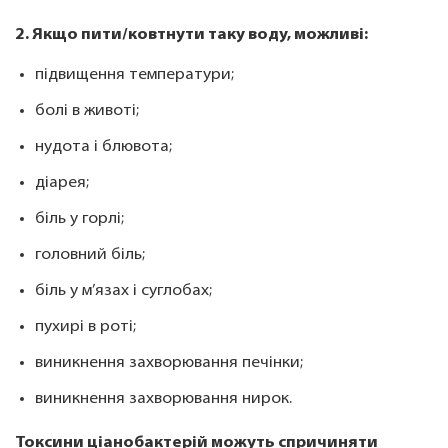
2. Якщо пити/ковтнути таку воду, можливі:
підвищення температури;
болі в животі;
нудота і блювота;
діарея;
біль у горлі;
головний біль;
біль у м’язах і суглобах;
пухирі в роті;
виникнення захворювання печінки;
виникнення захворювання нирок.
Токсини ціанобактерій можуть спричиняти