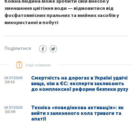
Кожна людина може зробити свій внесок у
зменшення цвітіння води — відмовитися від
фосфатовмісних пральних та мийних засобів у
використанні в побуті
Поділитися
Інші новини
Смертність на дорогах в Україні удвічі
14.07.2026
16:52
вища, ніж в ЄС: експерти закликають
до комплексної реформи безпеки руху
Техніка «поведінкова активація»: як
14.07.2026
10:09
вийти з замкненого кола тривоги та
апатії