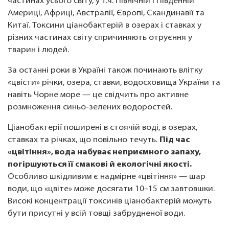
частинах усього світу, у т.ч. Північній і Південній
Америці, Африці, Австралії, Європі, Скандинавії та
Китаї. Токсини ціанобактерій в озерах і ставках у
різних частинах світу спричиняють отруєння у
тварин і людей.
За останні роки в Україні також починають влітку
«цвісти» річки, озера, ставки, водосховища України та
навіть Чорне море — це свідчить про активне
розмноження синьо-зелених водоростей.
Ціанобактерії поширені в стоячій воді, в озерах,
ставках та річках, що повільно течуть.
Під час
«цвітіння», вода набуває неприємного запаху,
погіршуються її смакові й екологічні якості.
Особливо шкідливим є надмірне «цвітіння» — шар
води, що «цвіте» може досягати 10–15 см завтовшки.
Високі концентрації токсинів ціанобактерій можуть
бути присутні у всій товщі забрудненої води.