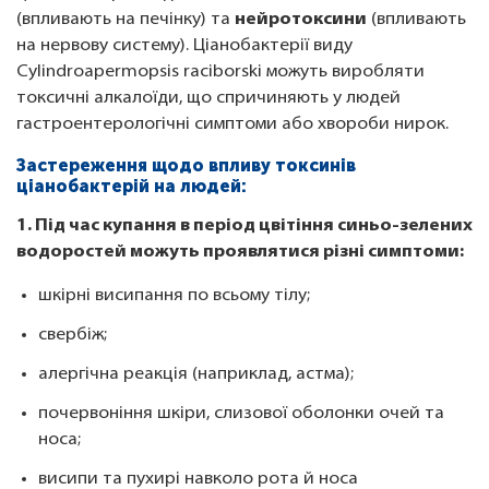
(впливають на печінку) та
нейротоксини
(впливають
на нервову систему). Ціанобактерії виду
Cylindroapermopsis raciborski можуть виробляти
токсичні алкалоїди, що спричиняють у людей
гастроентерологічні симптоми або хвороби нирок.
Застереження щодо впливу токсинів
ціанобактерій на людей:
1. Під час купання в період цвітіння синьо-зелених
водоростей можуть проявлятися різні симптоми:
шкірні висипання по всьому тілу;
свербіж;
алергічна реакція (наприклад, астма);
почервоніння шкіри, слизової оболонки очей та
носа;
висипи та пухирі навколо рота й носа