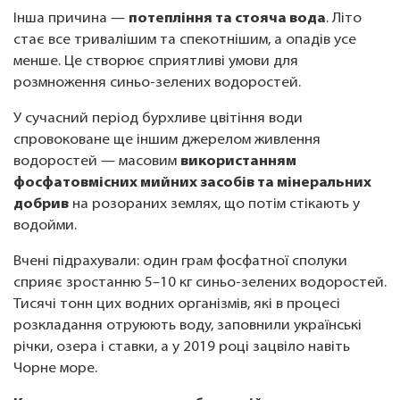
Інша причина —
потепління та стояча вода
. Літо
стає все тривалішим та спекотнішим, а опадів усе
менше. Це створює сприятливі умови для
розмноження синьо-зелених водоростей.
У сучасний період бурхливе цвітіння води
спровоковане ще іншим джерелом живлення
водоростей — масовим
використанням
фосфатовмісних мийних засобів та мінеральних
добрив
на розораних землях, що потім стікають у
водойми.
Вчені підрахували: один грам фосфатної сполуки
сприяє зростанню 5–10 кг синьо-зелених водоростей.
Тисячі тонн цих водних організмів, які в процесі
розкладання отруюють воду, заповнили українські
річки, озера і ставки, а у 2019 році зацвіло навіть
Чорне море.