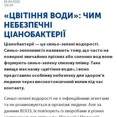
19.04.2021
19:20
«ЦВІТІННЯ ВОДИ»: ЧИМ
НЕБЕЗПЕЧНІ
ЦІАНОБАКТЕРІЇ
Ціанобактерії — це синьо-зелені водорості.
Синьо-зеленими їх називають тому, що часто на
поверхні звичайних прісних або солоних вод вони
формують синьо-зелену слизову плівку. Таке
явище має назву «цвітіння води», і воно
представляє особливу небезпеку для здоров’я
людини через високотоксичний вплив під час
контакту.
Синьо-зелені водорості не є інфекційними агентами
та не розмножуються в організмі людини. Але за
даними ВООЗ, їх пов’язують із хворобами в різних