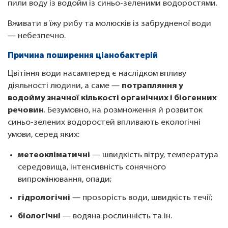
пили воду із водойм із синьо-зеленими водоростями.
Вживати в їжу рибу та молюсків із забрудненої води
— небезпечно.
Причина поширення ціанобактерій
Цвітіння води насамперед є наслідком впливу
діяльності людини, а саме —
потрапляння у
водойму значної кількості органічних і біогенних
речовин
. Безумовно, на розмноження й розвиток
синьо-зелених водоростей впливають екологічні
умови, серед яких:
метеокліматичні
— швидкість вітру, температура
середовища, інтенсивність сонячного
випромінювання, опади;
гідрологічні
— прозорість води, швидкість течії;
біологічні
— водяна рослинність та ін.