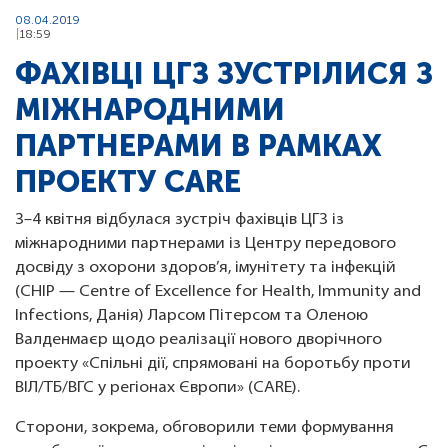
08.04.2019
18:59
ФАХІВЦІ ЦГЗ ЗУСТРІЛИСЯ З
МІЖНАРОДНИМИ
ПАРТНЕРАМИ В РАМКАХ
ПРОЕКТУ CARE
3–4 квітня відбулася зустріч фахівців ЦГЗ із
міжнародними партнерами із Центру передового
досвіду з охорони здоров’я, імунітету та інфекцій
(CHIP — Centre of Excellence for Health, Immunity and
Infections, Данія) Ларсом Пітерсом та Оленою
Валденмаєр щодо реалізації нового дворічного
проекту «Спільні дії, спрямовані на боротьбу проти
ВІЛ/ТБ/ВГС у регіонах Європи» (CARE).
Сторони, зокрема, обговорили теми формування