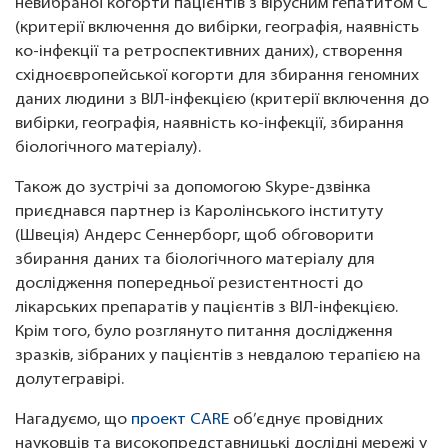
невибраної когорти пацієнтів з вірусним гепатитом C
(критерії включення до вибірки, географія, наявність
ко-інфекції та ретроспективних даних), створення
східноєвропейської когорти для збирання геномних
даних людини з ВІЛ-інфекцією (критерії включення до
вибірки, географія, наявність ко-інфекції, збирання
біологічного матеріалу).
Також до зустрічі за допомогою Skype-дзвінка
приєднався партнер із Каролінського інституту
(Швеція) Андерс Сеннерборг, щоб обговорити
збирання даних та біологічного матеріалу для
дослідження попередньої резистентності до
лікарських препаратів у пацієнтів з ВІЛ-інфекцією.
Крім того, було розглянуто питання дослідження
зразків, зібраних у пацієнтів з невдалою терапією на
долутегравірі.
Нагадуємо, що
проект CARE
об’єднує провідних
науковців та високопредставницькі дослідні мережі у