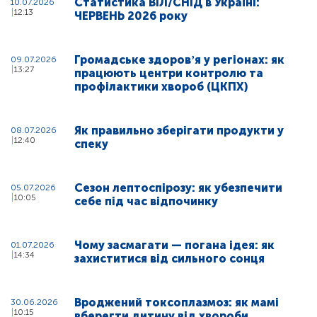
Статистика ВІЛ/СНІД в Україні:
10.07.2026
12:13
ЧЕРВЕНЬ 2026 року
Громадське здоровʼя у регіонах: як
09.07.2026
13:27
працюють центри контролю та
профілактики хвороб (ЦКПХ)
Як правильно зберігати продукти у
08.07.2026
12:40
спеку
Сезон лептоспірозу: як убезпечити
05.07.2026
10:05
себе під час відпочинку
Чому засмагати — погана ідея: як
01.07.2026
14:34
захиститися від сильного сонця
Вроджений токсоплазмоз: як мамі
30.06.2026
10:15
вберегти дитину від хвороби