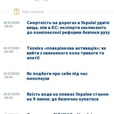
Інші новини
Смертність на дорогах в Україні удвічі
14.07.2026
16:52
вища, ніж в ЄС: експерти закликають
до комплексної реформи безпеки руху
Техніка «поведінкова активація»: як
14.07.2026
10:09
вийти з замкненого кола тривоги та
апатії
Як подбати про себе під час
13.07.2026
10:43
менопаузи
Якість води на пляжах України станом
10.07.2026
16:59
на 9 липня: де безпечно купатися