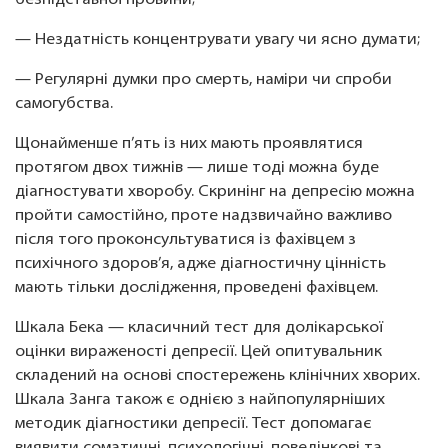
безпідставної провини;
— Нездатність концентрувати увагу чи ясно думати;
— Регулярні думки про смерть, наміри чи спроби
самогубства.
Щонайменше п’ять із них мають проявлятися
протягом двох тижнів — лише тоді можна буде
діагностувати хворобу. Скринінг на депресію можна
пройти самостійно, проте надзвичайно важливо
після того проконсультуватися із фахівцем з
психічного здоров’я, адже діагностичну цінність
мають тільки дослідження, проведені фахівцем.
Шкала Бека — класичний тест для долікарської
оцінки вираженості депресії. Цей опитувальник
складений на основі спостережень клінічних хворих.
Шкала Занга також є однією з найпопулярніших
методик діагностики депресії. Тест допомагає