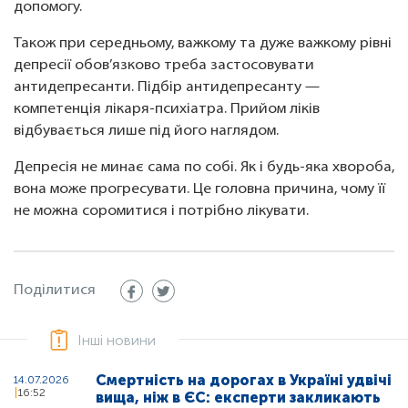
допомогу.
Також при середньому, важкому та дуже важкому рівні
депресії обов’язково треба застосовувати
антидепресанти. Підбір антидепресанту —
компетенція лікаря-психіатра. Прийом ліків
відбувається лише під його наглядом.
Депресія не минає сама по собі. Як і будь-яка хвороба,
вона може прогресувати. Це головна причина, чому її
не можна соромитися і потрібно лікувати.
Поділитися
Інші новини
Смертність на дорогах в Україні удвічі
14.07.2026
16:52
вища, ніж в ЄС: експерти закликають