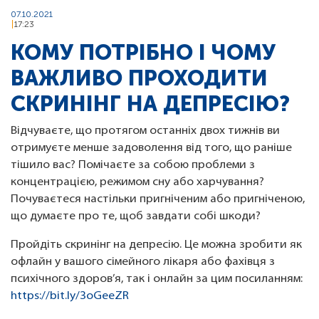
07.10.2021
17:23
КОМУ ПОТРІБНО І ЧОМУ
ВАЖЛИВО ПРОХОДИТИ
СКРИНІНГ НА ДЕПРЕСІЮ?
Відчуваєте, що протягом останніх двох тижнів ви
отримуєте менше задоволення від того, що раніше
тішило вас? Помічаєте за собою проблеми з
концентрацією, режимом сну або харчування?
Почуваєтеся настільки пригніченим або пригніченою,
що думаєте про те, щоб завдати собі шкоди?
Пройдіть скринінг на депресію. Це можна зробити як
офлайн у вашого сімейного лікаря або фахівця з
психічного здоров’я, так і онлайн за цим посиланням:
https://bit.ly/3oGeeZR