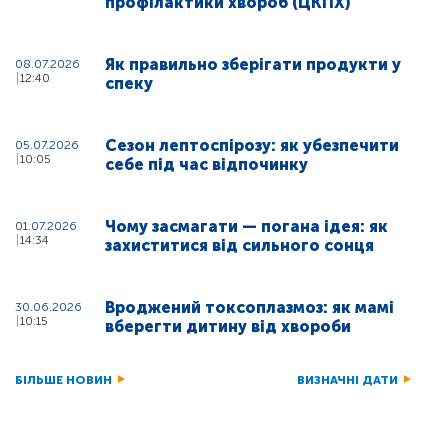
профілактики хвороб (ЦКПХ)
Як правильно зберігати продукти у
08.07.2026
12:40
спеку
Сезон лептоспірозу: як убезпечити
05.07.2026
10:05
себе під час відпочинку
Чому засмагати — погана ідея: як
01.07.2026
14:34
захиститися від сильного сонця
Вроджений токсоплазмоз: як мамі
30.06.2026
10:15
вберегти дитину від хвороби
БІЛЬШЕ НОВИН
ВИЗНАЧНІ ДАТИ