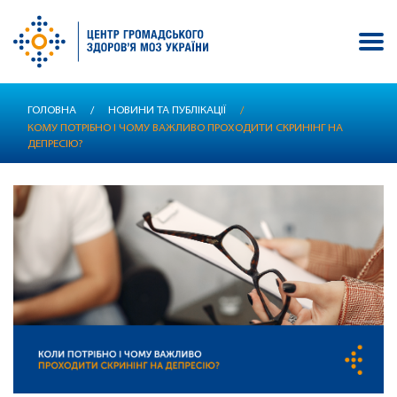
Перейти
ГОЛОВНА
/
НОВИНИ ТА ПУБЛІКАЦІЇ
/
до
КОМУ ПОТРІБНО І ЧОМУ ВАЖЛИВО ПРОХОДИТИ СКРИНІНГ НА
основного
ДЕПРЕСІЮ?
вмісту