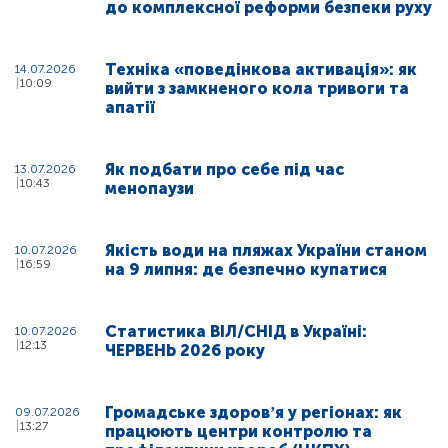
до комплексної реформи безпеки руху
Техніка «поведінкова активація»: як
14.07.2026
10:09
вийти з замкненого кола тривоги та
апатії
Як подбати про себе під час
13.07.2026
10:43
менопаузи
Якість води на пляжах України станом
10.07.2026
16:59
на 9 липня: де безпечно купатися
Статистика ВІЛ/СНІД в Україні:
10.07.2026
12:13
ЧЕРВЕНЬ 2026 року
Громадське здоровʼя у регіонах: як
09.07.2026
13:27
працюють центри контролю та