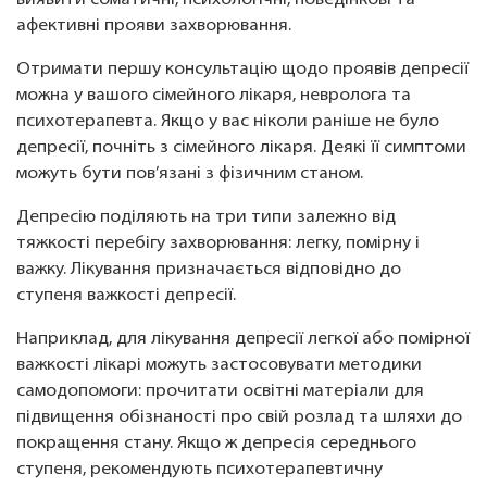
виявити соматичні, психологічні, поведінкові та
афективні прояви захворювання.
Отримати першу консультацію щодо проявів депресії
можна у вашого сімейного лікаря, невролога та
психотерапевта. Якщо у вас ніколи раніше не було
депресії, почніть з сімейного лікаря. Деякі її симптоми
можуть бути пов’язані з фізичним станом.
Депресію поділяють на три типи залежно від
тяжкості перебігу захворювання: легку, помірну і
важку. Лікування призначається відповідно до
ступеня важкості депресії.
Наприклад, для лікування депресії легкої або помірної
важкості лікарі можуть застосовувати методики
самодопомоги: прочитати освітні матеріали для
підвищення обізнаності про свій розлад та шляхи до
покращення стану. Якщо ж депресія середнього
ступеня, рекомендують психотерапевтичну