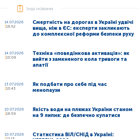
Інші новини
Смертність на дорогах в Україні удвічі
14.07.2026
16:52
вища, ніж в ЄС: експерти закликають
до комплексної реформи безпеки руху
Техніка «поведінкова активація»: як
14.07.2026
10:09
вийти з замкненого кола тривоги та
апатії
Як подбати про себе під час
13.07.2026
10:43
менопаузи
Якість води на пляжах України станом
10.07.2026
16:59
на 9 липня: де безпечно купатися
Статистика ВІЛ/СНІД в Україні:
10.07.2026
12:13