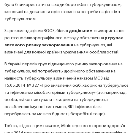
було б використати на заходи боротьби з туберкульозом,
засновані на доказах та орієнтовані на потреби пацієнтів з
туберкульозом.
За рекомендаціями ВООЗ, більш
доцільним
є використання
рентгенофлюорографічного методу обстеження
у групах
високого ризику захворювання
на туберкульоз, які
визначені для кожної країни з урахуванням особливостей.
В Україні перелік груп підвищеного ризику захворювання на
туберкульоз, які потребують щорічного обстеження на
наявність туберкульозу, визначений наказом МОЗ від
15.05.2014 № 327 «Про виявлення осіб, хворих на туберкульоз
та інфікованих мікобактеріями туберкульозу» (це, наприклад,
особи, які контактували з хворими на туберкульоз, з
ослабленою імунної системою, ВІЛ-інфіковані, які
перебувають за межею бідності, безробітні тощо).
Тобто, згідно з цим наказом, Міністерство охорони здоров’я