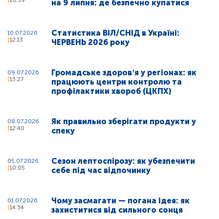
16:59
на 9 липня: де безпечно купатися
Статистика ВІЛ/СНІД в Україні:
10.07.2026
12:13
ЧЕРВЕНЬ 2026 року
Громадське здоровʼя у регіонах: як
09.07.2026
13:27
працюють центри контролю та
профілактики хвороб (ЦКПХ)
Як правильно зберігати продукти у
08.07.2026
12:40
спеку
Сезон лептоспірозу: як убезпечити
05.07.2026
10:05
себе під час відпочинку
Чому засмагати — погана ідея: як
01.07.2026
14:34
захиститися від сильного сонця