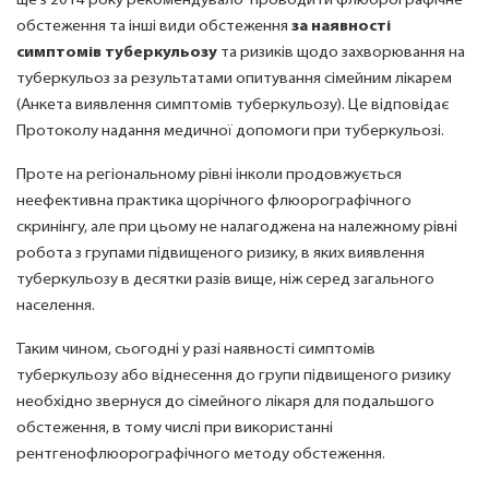
ще з 2014 року рекомендувало проводити флюорографічне
обстеження та інші види обстеження
за наявності
симптомів туберкульозу
та ризиків щодо захворювання на
туберкульоз за результатами опитування сімейним лікарем
(Анкета виявлення симптомів туберкульозу). Це відповідає
Протоколу надання медичної допомоги при туберкульозі.
Проте на регіональному рівні інколи продовжується
неефективна практика щорічного флюорографічного
скринінгу, але при цьому не налагоджена на належному рівні
робота з групами підвищеного ризику, в яких виявлення
туберкульозу в десятки разів вище, ніж серед загального
населення.
Таким чином, сьогодні у разі наявності симптомів
туберкульозу або віднесення до групи підвищеного ризику
необхідно звернуся до сімейного лікаря для подальшого
обстеження, в тому числі при використанні
рентгенофлюорографічного методу обстеження.