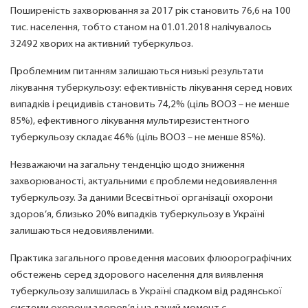
Поширеність захворювання за 2017 рік становить 76,6 на 100
тис. населення, тобто станом на 01.01.2018 налічувалось
32492 хворих на активний туберкульоз.
Проблемним питанням залишаються низькі результати
лікування туберкульозу: ефективність лікування серед нових
випадків і рецидивів становить 74,2% (ціль ВООЗ – не менше
85%), ефективного лікування мультирезистентного
туберкульозу складає 46% (ціль ВООЗ – не менше 85%).
Незважаючи на загальну тенденцію щодо зниження
захворюваності, актуальними є проблеми недовиявлення
туберкульозу. За даними Всесвітньої організації охорони
здоров’я, близько 20% випадків туберкульозу в Україні
залишаються недовиявленими.
Практика загального проведення масових флюорографічних
обстежень серед здорового населення для виявлення
туберкульозу залишилась в Україні спадком від радянської