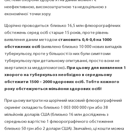
системи охорони здоров’я і на даний момент є
неефективною, високозатратною та недоцільною з
економічної точки зору.
Щорічно проводиться близько 16,5 млн флюорографічних
обстежень серед осіб старше 15 років, проте рівень
виявлення даним методом
становить 0,4-0,6 на 1000
обстежених осіб
(виявлено близько 10 000 нових випадків
туберкульозу, проте у більшості із них були симптоми
туберкульозу при детальному опитуванні, просто вони не
зверталися за меддопомогою)
. При цьому для виявлення 1
хворого на туберкульоз необхідно в середньому
обстежити 1500 – 2000 здорових осіб. Тобто кожного
року обстежуються мільйони здорових осіб!
При цьому витрати на щорічний масовий флюорографічний
скринінг складають близько 1 003 000 000 грн або 38
мільйонів доларів США (близько 16 млн досліджень з
середньою вартістю 1 флюорографічного обстеження
близько 50 грн або 2 долари США). Звичайно, ці кошти можна