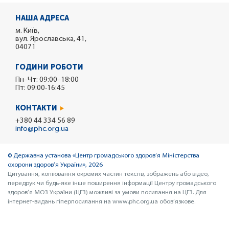
НАША АДРЕСА
м. Київ,
вул. Ярославська, 41,
04071
ГОДИНИ РОБОТИ
Пн–Чт: 09:00–18:00
Пт: 09:00-16:45
КОНТАКТИ
+380 44 334 56 89
info@phc.org.ua
© Державна установа «Центр громадського здоров’я Міністерства
охорони здоров’я України», 2026
Цитування, копіювання окремих частин текстів, зображень або відео,
передрук чи будь-яке інше поширення інформації Центру громадського
здоров’я МОЗ України (ЦГЗ) можливі за умови посилання на ЦГЗ. Для
інтернет-видань гіперпосилання на www.phc.org.ua обов’язкове.