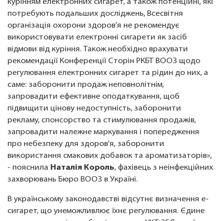
курінням електронних сигарет, а також потенційні, які
потребують подальших досліджень, Всесвітня
організація охорони здоров’я не рекомендує
використовувати електронні сигарети як засіб
відмови від куріння. Також необхідно врахувати
рекомендації Конференції Сторін РКБТ ВООЗ щодо
регулювання електронних сигарет та рідин до них, а
саме: заборонити продаж неповнолітнім,
запровадити ефективне оподаткування, щоб
підвищити цінову недоступність, заборонити
рекламу, спонсорство та стимулювання продажів,
запровадити належне маркування і попередження
про небезпеку для здоров'я, заборонити
використання смакових добавок та ароматизаторів»,
- пояснила
Наталія Король
, фахівець з неінфекційних
захворювань Бюро ВООЗ в Україні.
В українському законодавстві відсутнє визначення е-
сигарет, що унеможливлює їхнє регулювання. Єдине