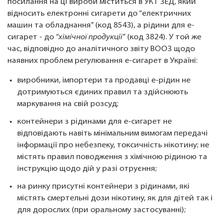
посилання на ці вироби міститься в УКТ ЗЕД, який
відносить електронні сигарети до “електричних
машин та обладнання” (код 8543), а рідини для е-
сигарет - до
“хімічної продукції”
(код 3824). У той же
час, відповідно до аналітичного звіту ВООЗ щодо
наявних проблем регулювання е-сигарет в Україні:
виробники, імпортери та продавці е-рідин не
дотримуються єдиних правил та здійснюють
маркування на свій розсуд;
контейнери з рідинами для е-сигарет не
відповідають навіть мінімальним вимогам передачі
інформації про небезпеку, токсичність нікотину; не
містять правил поводження з хімічною рідиною та
інструкцію щодо дій у разі отруєння;
на ринку присутні контейнери з рідинами, які
містять смертельні дози нікотину, як для дітей так і
для дорослих (при оральному застосуванні);