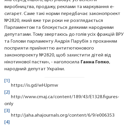
яка серед іншого, врегульовує усі аспекти
виробництва, продажу, реклами та маркування е-
сигарет. Саме такі норми передбачає законопроект
№2820, який вже три роки не розглядається
Парламентом та блокується деякими народними
депутатами. Тому звертаюсь до голів усіх фракцій ВРУ
та Голови парламенту Андрія Парубія з проханням
посприяти прийняттю антитютюнового
законопроекту №2820, щоб захистити дітей від
нікотинової пастки», - наголосила
Ганна Гопко
,
народний депутат України.
[1]
https://is.gd/wHJpmw
[2]
http://www.cmaj.ca/content/189/43/E1328.figures-
only
[3]
http://jaha.ahajournals.org/content/6/9/e006353
[4]