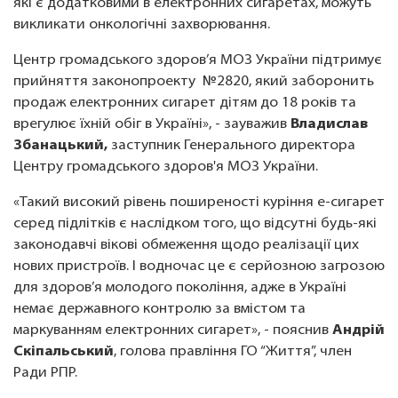
які є додатковими в електронних сигаретах, можуть
викликати онкологічні захворювання.
Центр громадського здоров’я МОЗ України підтримує
прийняття законопроекту №2820, який заборонить
продаж електронних сигарет дітям до 18 років та
врегулює їхній обіг в Україні», - зауважив
Владислав
Збанацький,
заступник Генерального директора
Центру громадського здоров'я МОЗ України.
«Такий високий рівень поширеності куріння е-сигарет
серед підлітків є наслідком того, що відсутні будь-які
законодавчі вікові обмеження щодо реалізації цих
нових пристроїв. І водночас це є серйозною загрозою
для здоров’я молодого покоління, адже в Україні
немає державного контролю за вмістом та
маркуванням електронних сигарет», - пояснив
Андрій
Скіпальський
, голова правління ГО “Життя”, член
Ради РПР.