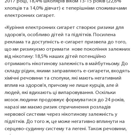
2017 році, 18,4% школярів віком 13-15 років (22,6%
хлопців та 14,0% дівчат) є теперішніми споживачами
електронних сигарет.
«Куріння електронних сигарет створює ризики для
здоров’я, особливо дітей та підлітків. Посилена
реклама та доступність е-сигарет призвела до того,
що ми ризикуємо отримати нове покоління залежних
від нікотину: 18,5% наших дітей потенційно
отримають нікотинову залежність в майбутньому. До
складу рідин, якими заправляють е-сигарети, входять
хімічні речовини та сполуки, які мають негативний
вплив на здоров’я, причому не лише курців, але й
людей, які вдихають ці випаровування. Оскільки
мозок людини продовжує формуватися до 24 років,
наразі ми маємо ризик спричинення розладів
нервової системи через нікотинову залежність у
підлітків. До того ж, це може негативно вплинути на
серцево-судинну систему та легені. Також речовини,