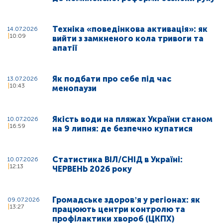
Техніка «поведінкова активація»: як
14.07.2026
10:09
вийти з замкненого кола тривоги та
апатії
Як подбати про себе під час
13.07.2026
10:43
менопаузи
Якість води на пляжах України станом
10.07.2026
16:59
на 9 липня: де безпечно купатися
Статистика ВІЛ/СНІД в Україні:
10.07.2026
12:13
ЧЕРВЕНЬ 2026 року
Громадське здоровʼя у регіонах: як
09.07.2026
13:27
працюють центри контролю та
профілактики хвороб (ЦКПХ)