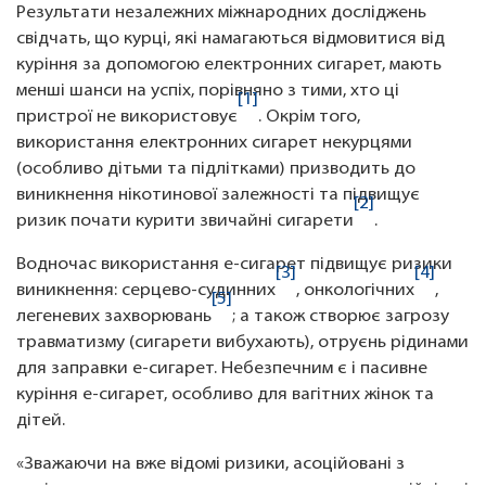
Результати незалежних міжнародних досліджень
свідчать, що курці, які намагаються відмовитися від
куріння за допомогою електронних сигарет, мають
менші шанси на успіх, порівняно з тими, хто ці
[1]
пристрої не використовує
. Окрім того,
використання електронних сигарет некурцями
(особливо дітьми та підлітками) призводить до
виникнення нікотинової залежності та підвищує
[2]
ризик почати курити звичайні сигарети
.
Водночас використання е-сигарет підвищує ризики
[3]
[4]
виникнення: серцево-судинних
, онкологічних
,
[5]
легеневих захворювань
; а також створює загрозу
травматизму (сигарети вибухають), отруєнь рідинами
для заправки е-сигарет. Небезпечним є і пасивне
куріння е-сигарет, особливо для вагітних жінок та
дітей.
«Зважаючи на вже відомі ризики, асоційовані з