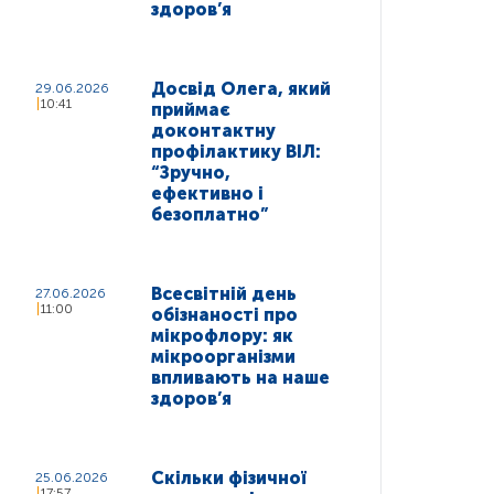
здоров’я
Досвід Олега, який
29.06.2026
10:41
приймає
доконтактну
профілактику ВІЛ:
“Зручно,
ефективно і
безоплатно”
Всесвітній день
27.06.2026
11:00
обізнаності про
мікрофлору: як
мікроорганізми
впливають на наше
здоров’я
Скільки фізичної
25.06.2026
17:57