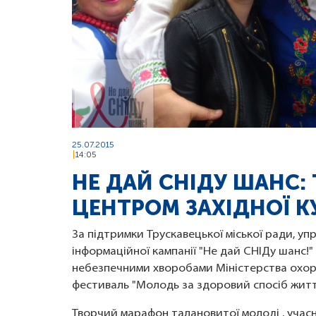
25.07.2015
14:05
НЕ ДАЙ СНІДУ ШАНС:
ЦЕНТРОМ ЗАХІДНОЇ К
За підтримки Трускавецької міської ради, уп
інформаційної кампанії "Не дай СНІДу шанс!"
небезпечними хворобами Міністерства охорон
фестиваль "Молодь за здоровий спосіб життя
Творчий марафон талановитої молоді , учасн