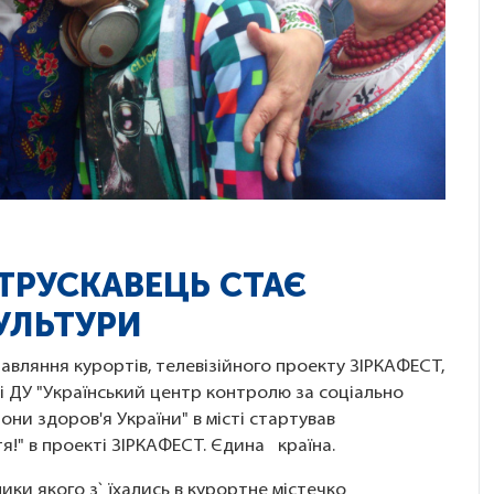
 ТРУСКАВЕЦЬ СТАЄ
УЛЬТУРИ
равляння курортів, телевізійного проекту ЗІРКАФЕСТ,
 і ДУ "Український центр контролю за соціально
и здоров'я України" в місті стартував
!" в проекті ЗІРКАФЕСТ. Єдина країна.
ики якого з` їхались в курортне містечко