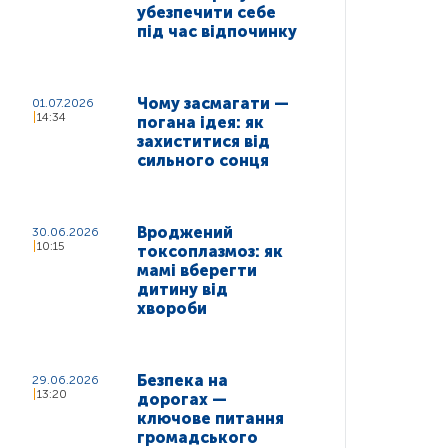
убезпечити себе
під час відпочинку
Чому засмагати —
01.07.2026
14:34
погана ідея: як
захиститися від
сильного сонця
Вроджений
30.06.2026
10:15
токсоплазмоз: як
мамі вберегти
дитину від
хвороби
Безпека на
29.06.2026
13:20
дорогах —
ключове питання
громадського