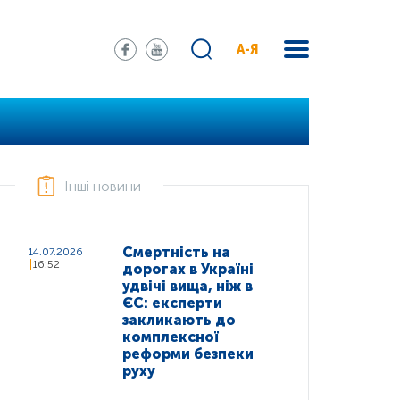
А-Я
Інші новини
Смертність на
14.07.2026
16:52
дорогах в Україні
удвічі вища, ніж в
ЄС: експерти
закликають до
комплексної
реформи безпеки
руху