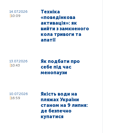
Техніка
14.07.2026
10:09
«поведінкова
активація»: як
вийти з замкненого
кола тривоги та
апатії
Як подбати про
13.07.2026
10:43
себе під час
менопаузи
Якість води на
10.07.2026
16:59
пляжах України
станом на 9 липня:
де безпечно
купатися