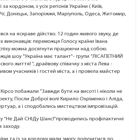
і за кордоном, з усіх регіонів України ( Київ,
 Ріг, Донецьк, Запоріжжя, Маріуполь, Одеса, Житомир,
ся на яскраве дійство. 12 годин живого звуку, де
х виконавців: переможця Голосу країни Івана
успіху можна досягнути працюючи над собою.
ожців шоу "Україна має талант"- групи "ЛІСАПЕТНИЙ
ого життя! ", драйвову співачку з міста Лева -
вом учасників і гостей міста, а і провела майстер
 Кірсо побажали "Завжди бути на висоті і ніколи не
роекту, Посли Доброї волі Кирило Охріменко і Аліда,
ертуар, а і сподобались мистецтвом імпровізацій.
у "Не Дай СНІДу Шанс!"
проводились профілактичні
в заходу.
раїни та із за кордону мали змогу долучитися до