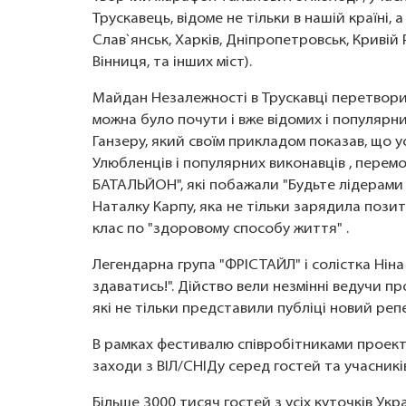
Трускавець, відоме не тільки в нашій країні, а 
Слав`янськ, Харків, Дніпропетровськ, Кривій
Вінниця, та інших міст).
Майдан Незалежності в Трускавці перетворив
можна було почути і вже відомих і популярни
Ганзеру, який своїм прикладом показав, що 
Улюбленців і популярних виконавців , перем
БАТАЛЬЙОН", які побажали "Будьте лідерами св
Наталку Карпу, яка не тільки зарядила позити
клас по "здоровому способу життя" .
Легендарна група "ФРІСТАЙЛ" і солістка Ніна
здаватись!". Дійство вели незмінні ведучи п
які не тільки представили публіці новий реп
В рамках фестивалю
співробітниками проект
заходи з ВІЛ/СНІДу серед гостей та учасникі
Більше 3000 тисяч гостей з усіх куточків Ук