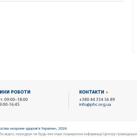
ИНИ РОБОТИ
КОНТАКТИ
т: 09:00–18:00
+380 44 334 56 89
9:00-16:45
info@phc.org.ua
ства охорони здоров’я України», 2026
бо відео, передрук чи будь-яке інше поширення інформації Центру громадсько