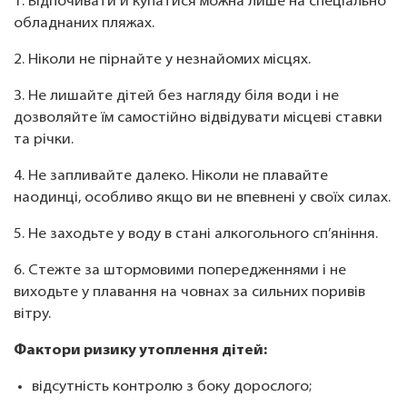
1. Відпочивати й купатися можна лише на спеціально
обладнаних пляжах.
2. Ніколи не пірнайте у незнайомих місцях.
3. Не лишайте дітей без нагляду біля води і не
дозволяйте їм самостійно відвідувати місцеві ставки
та річки.
4. Не запливайте далеко. Ніколи не плавайте
наодинці, особливо якщо ви не впевнені у своїх силах.
5. Не заходьте у воду в стані алкогольного сп’яніння.
6. Стежте за штормовими попередженнями і не
виходьте у плавання на човнах за сильних поривів
вітру.
Фактори ризику утоплення дітей:
відсутність контролю з боку дорослого;