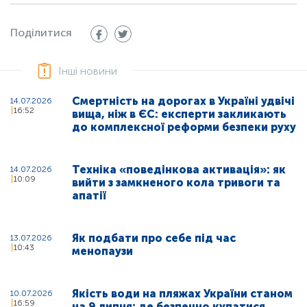
Поділитися
Інші новини
Смертність на дорогах в Україні удвічі
14.07.2026
16:52
вища, ніж в ЄС: експерти закликають
до комплексної реформи безпеки руху
Техніка «поведінкова активація»: як
14.07.2026
10:09
вийти з замкненого кола тривоги та
апатії
Як подбати про себе під час
13.07.2026
10:43
менопаузи
Якість води на пляжах України станом
10.07.2026
16:59
на 9 липня: де безпечно купатися