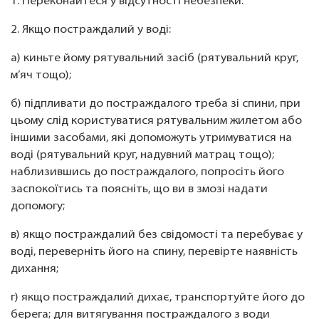
1. Переконайтеся у відсутності небезпеки.
2. Якщо постраждалий у воді:
а) киньте йому рятувальний засіб (рятувальний круг,
м’яч тощо);
б) підпливати до постраждалого треба зі спини, при
цьому слід користуватися рятувальним жилетом або
іншими засобами, які допоможуть утримуватися на
воді (рятувальний круг, надувний матрац тощо);
наблизившись до постраждалого, попросіть його
заспокоїтись та поясніть, що ви в змозі надати
допомогу;
в) якщо постраждалий без свідомості та перебуває у
воді, переверніть його на спину, перевірте наявність
дихання;
г) якщо постраждалий дихає, транспортуйте його до
берега; для витягування постраждалого з води