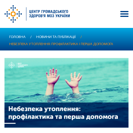
Перейти
ГОЛОВНА
/
НОВИНИ ТА ПУБЛІКАЦІЇ
/
до
НЕБЕЗПЕКА УТОПЛЕННЯ: ПРОФІЛАКТИКА І ПЕРША ДОПОМОГА
основного
вмісту