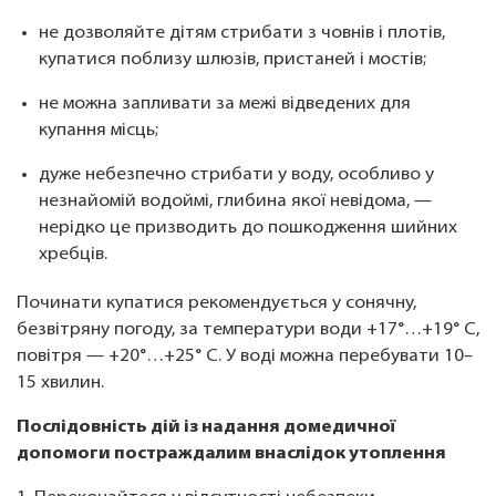
не дозволяйте дітям стрибати з човнів і плотів,
купатися поблизу шлюзів, пристаней і мостів;
не можна запливати за межі відведених для
купання місць;
дуже небезпечно стрибати у воду, особливо у
незнайомій водоймі, глибина якої невідома, —
нерідко це призводить до пошкодження шийних
хребців.
Починати купатися рекомендується у сонячну,
безвітряну погоду, за температури води +17°…+19° С,
повітря — +20°…+25° С. У воді можна перебувати 10–
15 хвилин.
Послідовність дій із надання домедичної
допомоги постраждалим внаслідок утоплення