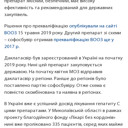
препарат якісний, безпечний, має високу
ефективність та рекомендований для державних
закупівель.
Рішення про прекваліфікацію
опублікували на сайті
ВООЗ
15 травня 2019 року. Другий препарат зі схеми
– софосбувір отримав
прекваліфікацію ВООЗ ще у
2017 р
.
Даклатасвір був зареєстрований в Україні на початку
2019 року. Нині цей препарат закуповується
державою. На початку квітня МОЗ відправив
даклатасвір у регіони. Раніше до регіонів було
поставлено партію софосбувіру. Отже схема є
повністю скомбінована та наявна в регіонах.
В Україні вже є успішний досвід лікування гепатиту С
цими препаратами. У Миколаївській області в рамках
проекту благодійного фонду «Лікарі без кордонів»
нині вже проліковано 335 пацієнтів, серед яких майже