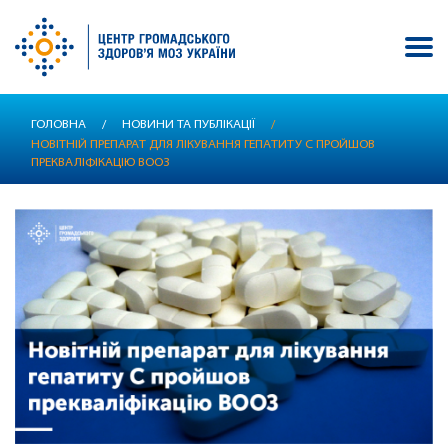
Перейти
ГОЛОВНА
/
НОВИНИ ТА ПУБЛІКАЦІЇ
/
до
НОВІТНІЙ ПРЕПАРАТ ДЛЯ ЛІКУВАННЯ ГЕПАТИТУ С ПРОЙШОВ
основного
ПРЕКВАЛІФІКАЦІЮ ВООЗ
вмісту