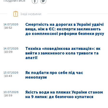
Поділитися
Інші новини
Смертність на дорогах в Україні удвічі
14.07.2026
16:52
вища, ніж в ЄС: експерти закликають
до комплексної реформи безпеки руху
Техніка «поведінкова активація»: як
14.07.2026
10:09
вийти з замкненого кола тривоги та
апатії
Як подбати про себе під час
13.07.2026
10:43
менопаузи
Якість води на пляжах України станом
10.07.2026
16:59
на 9 липня: де безпечно купатися