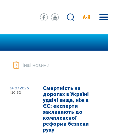
А-Я
Інші новини
Смертність на
14.07.2026
16:52
дорогах в Україні
удвічі вища, ніж в
ЄС: експерти
закликають до
комплексної
реформи безпеки
руху