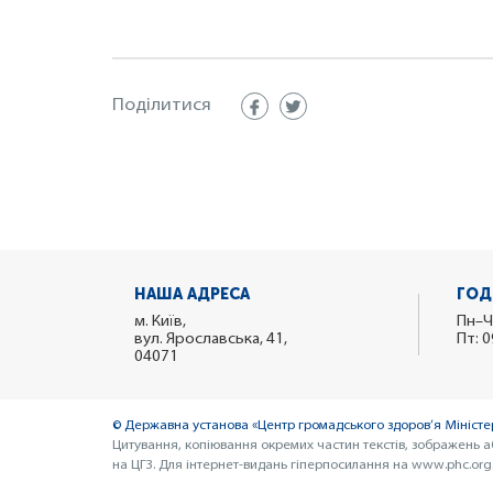
Поділитися
НАША АДРЕСА
ГОД
м. Київ,
Пн–Ч
вул. Ярославська, 41,
Пт: 0
04071
© Державна установа «Центр громадського здоров’я Міністер
Цитування, копіювання окремих частин текстів, зображень а
на ЦГЗ. Для інтернет-видань гіперпосилання на www.phc.org.