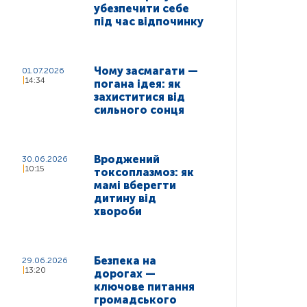
убезпечити себе
під час відпочинку
Чому засмагати —
01.07.2026
14:34
погана ідея: як
захиститися від
сильного сонця
Вроджений
30.06.2026
10:15
токсоплазмоз: як
мамі вберегти
дитину від
хвороби
Безпека на
29.06.2026
13:20
дорогах —
ключове питання
громадського