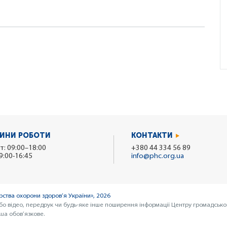
ИНИ РОБОТИ
КОНТАКТИ
т: 09:00–18:00
+380 44 334 56 89
9:00-16:45
info@phc.org.ua
ства охорони здоров’я України», 2026
бо відео, передрук чи будь-яке інше поширення інформації Центру громадсько
ua обов’язкове.