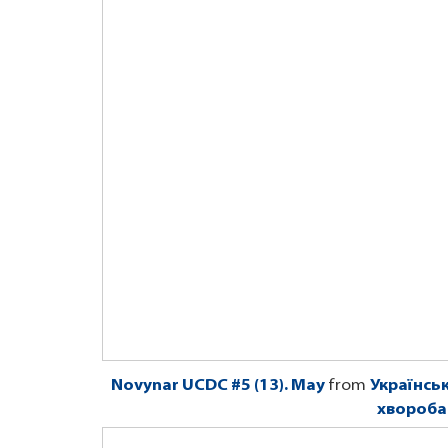
Novynar UCDC #5 (13). May
from
Українсь
хвороба