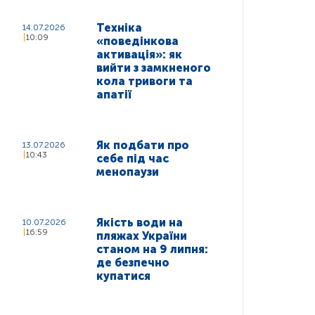
Техніка
14.07.2026
10:09
«поведінкова
активація»: як
вийти з замкненого
кола тривоги та
апатії
Як подбати про
13.07.2026
10:43
себе під час
менопаузи
Якість води на
10.07.2026
16:59
пляжах України
станом на 9 липня:
де безпечно
купатися