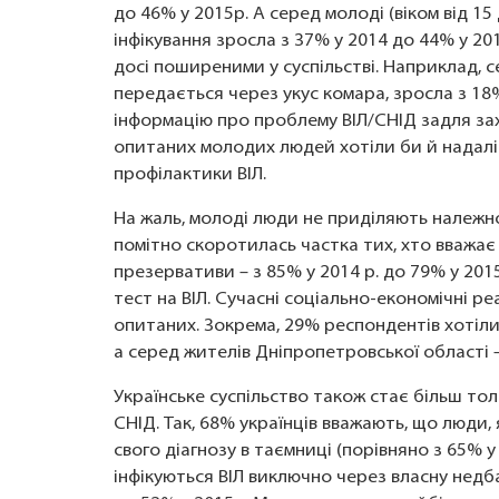
до 46% у 2015р. А серед молоді (віком від 15 
інфікування зросла з 37% у 2014 до 44% у 201
досі поширеними у суспільстві. Наприклад, с
передається через укус комара, зросла з 18%
інформацію про проблему ВІЛ/СНІД задля зах
опитаних молодих людей хотіли би й надалі
профілактики ВІЛ.
На жаль, молоді люди не приділяють належно
помітно скоротилась частка тих, хто вважає
презервативи – з 85% у 2014 р. до 79% у 201
тест на ВІЛ. Сучасні соціально-економічні р
опитаних. Зокрема, 29% респондентів хотіли 
а серед жителів Дніпропетровської області 
Українське суспільство також стає більш то
СНІД. Так, 68% українців вважають, що люди, 
свого діагнозу в таємниці (порівняно з 65% у 
інфікуються ВІЛ виключно через власну недба