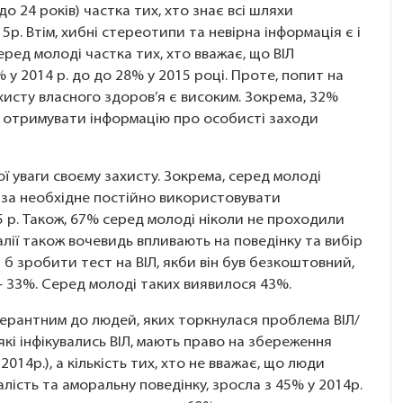
до 24 років) частка тих, хто знає всі шляхи
5р. Втім, хибні стереотипи та невірна інформація є і
еред молоді частка тих, хто вважає, що ВІЛ
 у 2014 р. до до 28% у 2015 році. Проте, попит на
исту власного здоров’я є високим. Зокрема, 32%
 отримувати інформацію про особисті заходи
ї уваги своєму захисту. Зокрема, серед молоді
 за необхідне постійно використовувати
5 р. Також, 67% серед молоді ніколи не проходили
еалії також вочевидь впливають на поведінку та вибір
б зробити тест на ВІЛ, якби він був безкоштовний,
– 33%. Серед молоді таких виявилося 43%.
лерантним до людей, яких торкнулася проблема ВІЛ/
які інфікувались ВІЛ, мають право на збереження
2014р.), а кількість тих, хто не вважає, що люди
лість та аморальну поведінку, зросла з 45% у 2014р.