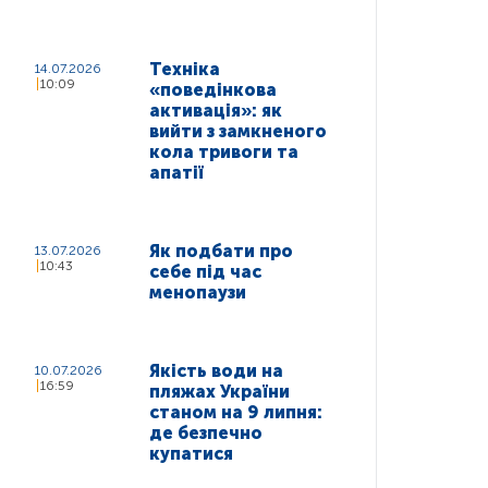
Техніка
14.07.2026
10:09
«поведінкова
активація»: як
вийти з замкненого
кола тривоги та
апатії
Як подбати про
13.07.2026
10:43
себе під час
менопаузи
Якість води на
10.07.2026
16:59
пляжах України
станом на 9 липня:
де безпечно
купатися