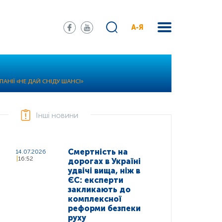
А-Я
ПАНІЇ «НЕ ДАЙ СНІДУ ШАНС!»
Інші новини
Смертність на
14.07.2026
16:52
дорогах в Україні
удвічі вища, ніж в
ЄС: експерти
закликають до
комплексної
реформи безпеки
руху