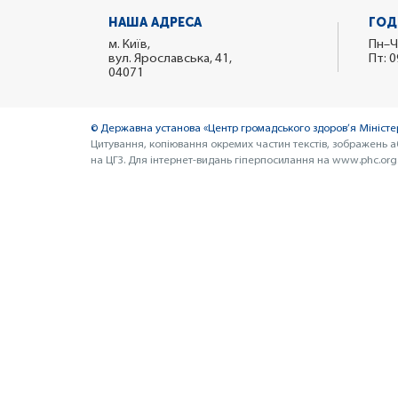
НАША АДРЕСА
ГОД
м. Київ,
Пн–Ч
вул. Ярославська, 41,
Пт: 0
04071
© Державна установа «Центр громадського здоров’я Міністер
Цитування, копіювання окремих частин текстів, зображень а
на ЦГЗ. Для інтернет-видань гіперпосилання на www.phc.org.