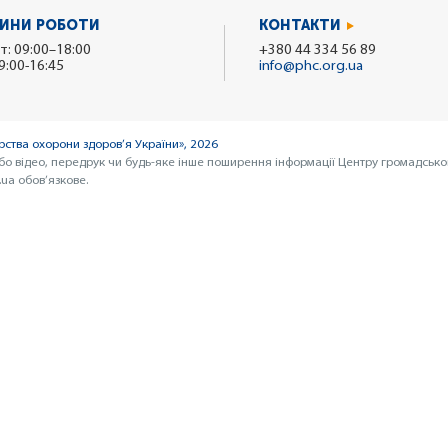
ИНИ РОБОТИ
КОНТАКТИ
т: 09:00–18:00
+380 44 334 56 89
9:00-16:45
info@phc.org.ua
ства охорони здоров’я України», 2026
бо відео, передрук чи будь-яке інше поширення інформації Центру громадсько
ua обов’язкове.