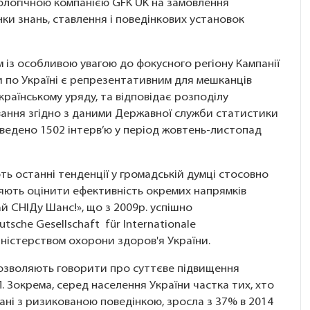
ціологічною компанією GFK UK на замовлення
и знань, ставлення і поведінкових установок
 із особливою увагою до фокусного регіону Кампанії
ки по Україні є репрезентативним для мешканців
країнському уряду, та відповідає розподілу
вання згідно з даними Державної служби статистики
оведено 1502 інтерв’ю у період жовтень-листопад
ь останні тенденції у громадській думці стосовно
ляють оцінити ефективність окремих напрямків
ай СНІДу Шанс!», що з 2009р. успішно
che Gesellschaft für Internationale
ністерством охорони здоров'я України.
дозволяють говорити про суттєве підвищення
. Зокрема, серед населення України частка тих, хто
язані з ризикованою поведінкою, зросла з 37% в 2014