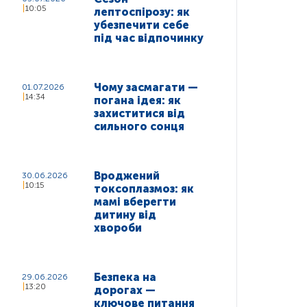
10:05
лептоспірозу: як
убезпечити себе
під час відпочинку
Чому засмагати —
01.07.2026
14:34
погана ідея: як
захиститися від
сильного сонця
Вроджений
30.06.2026
10:15
токсоплазмоз: як
мамі вберегти
дитину від
хвороби
Безпека на
29.06.2026
13:20
дорогах —
ключове питання