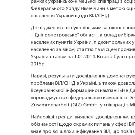
рамках українсько-німецької співпраці з со
Федерального Уряду Німеччини з метою оцінк
населення України щодо ВІЛ/СНІД.
Дослідження є всеукраїнським за охопленням
– Дніпропетровської області, а склад вибір
населених пунктів України, підконтрольних у
населення за віком, статтю та місцем прожи
України станом на 1.01.2014. Всього було пр
2015р.
Наразі, результати дослідження демонструют
проблеми ВІЛ/СНІД в Україні, а також дозво
Всеукраїнської інформаційної кампанії «Не Д
впроваджується федеральною компанією Deuts
Zusammenarbeit (GIZ) GmbH у співпраці з Мі
Найновіші тренди, виявлені дослідженням, 
обізнаності щодо окремих питань у сфері ВІЛ
знає про всі шляхи інфікування ВІЛ, що пов’