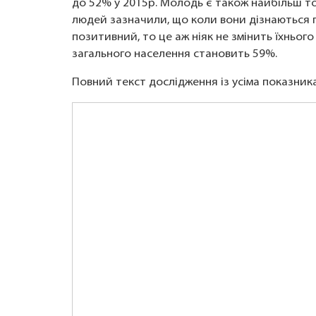
до 52% у 2015р. Молодь є також найбільш 
людей зазначили, що коли вони дізнаються пр
позитивний, то це аж ніяк не змінить їхнього
загального населення становить 59%.
Повний текст дослідження із усіма показни