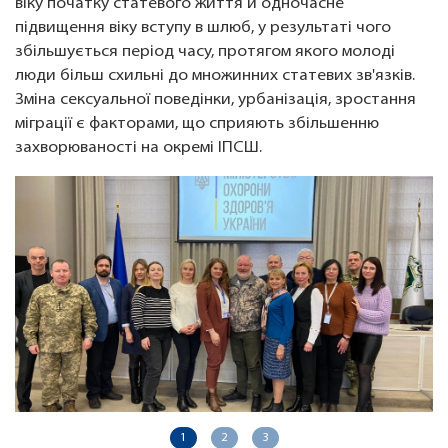
віку початку статевого життя й одночасне
підвищення віку вступу в шлюб, у результаті чого
збільшується період часу, протягом якого молоді
люди більш схильні до множинних статевих зв'язків.
Зміна сексуальної поведінки, урбанізація, зростання
міграції є факторами, що сприяють збільшенню
захворюваності на окремі ІПСШ.
1
2
3