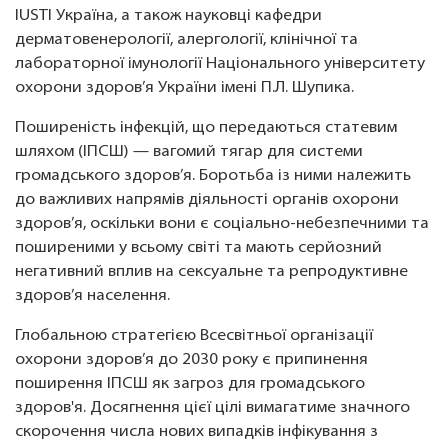
IUSTI Україна, а також науковці кафедри
дерматовенерології, алергології, клінічної та
лабораторної імунології Національного університету
охорони здоров’я України імені П.Л. Шупика.
Поширеність інфекцій, що передаються статевим
шляхом (ІПСШ) — вагомий тягар для системи
громадського здоров’я. Боротьба із ними належить
до важливих напрямів діяльності органів охорони
здоров’я, оскільки вони є соціально-небезпечними та
поширеними у всьому світі та мають серйозний
негативний вплив на сексуальне та репродуктивне
здоров’я населення.
Глобальною стратегією Всесвітньої організації
охорони здоров’я до 2030 року є припинення
поширення ІПСШ як загроз для громадського
здоров'я. Досягнення цієї цілі вимагатиме значного
скорочення числа нових випадків інфікування з