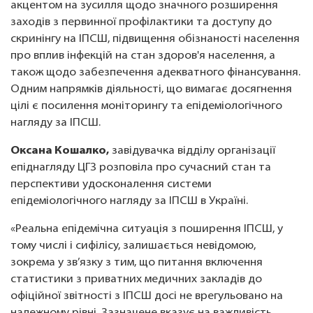
акцентом на зусилля щодо значного розширення
заходів з первинної профілактики та доступу до
скринінгу на ІПСШ, підвищення обізнаності населення
про вплив інфекцій на стан здоров'я населення, а
також щодо забезпечення адекватного фінансування.
Одним напрямків діяльності, що вимагає досягнення
цілі є посилення моніторингу та епідеміологічного
нагляду за ІПСШ.
Оксана Кошалко,
завідувачка відділу організації
епіднагляду ЦГЗ розповіла про сучасний стан та
перспективи удосконалення системи
епідеміологічного нагляду за ІПСШ в Україні.
«Реальна епідемічна ситуація з поширення ІПСШ, у
тому числі і сифілісу, залишається невідомою,
зокрема у зв’язку з тим, що питання включення
статистики з приватних медичних закладів до
офіційної звітності з ІПСШ досі не врегульовано на