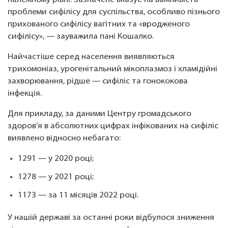
належному рівні. Зазначене вказує на важливість
проблеми сифілісу для суспільства, особливо пізнього
прихованого сифілісу вагітних та «вродженого
сифілісу», — зауважила пані Кошалко.
Найчастіше серед населення виявляються
трихомоніаз, урогенітальний мікоплазмоз і хламідійні
захворювання, рідше — сифіліс та гонококова
інфекція.
Для прикладу, за даними Центру громадського
здоров’я в абсолютних цифрах інфікованих на сифіліс
виявлено відносно небагато:
1291 — у 2020 році;
1278 — у 2021 році;
1173 — за 11 місяців 2022 році.
У нашій державі за останні роки відбулося зниження