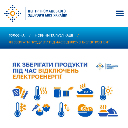
Перейти
ГОЛОВНА
/
НОВИНИ ТА ПУБЛІКАЦІЇ
/
до
ЯК ЗБЕРІГАТИ ПРОДУКТИ ПІД ЧАС ВІДКЛЮЧЕНЬ ЕЛЕКТРОЕНЕРГІЇ
основного
вмісту