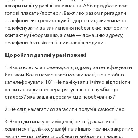
алгоритм дії у разі її виникнення. Або придбати вже
готові плакати/постери. Важливо разом пригадати
телефони екстрених служб і дорослих, яким можна
телефонувати за виникнення небезпеки; повторити
контактну інформацію, а саме — домашню адресу,
телефони батьків та інших членів родини.
Що робити дитині у разі пожежі
1. Якщо виникла пожежа, слід одразу зателефонувати
батькам. Коли немає такої можливості, то негайно
зателефонувати 101. Не панікувати і чітко відповісти
на питання диспетчера рятувальної служби: що
сталося? яка ваша адреса/місце перебування?
2. Не слід намагатися загасити полум’я самостійно.
3. Якщо дитина у приміщенні, не слід лякатися і
ховатися під ліжко, у шафі та в інших темних закритих
місцях — потрібно спробувати вибратися надвір.