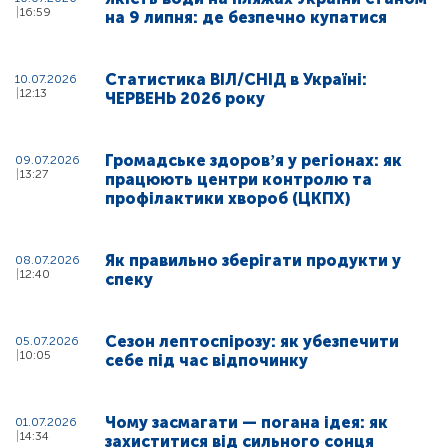
16:59
на 9 липня: де безпечно купатися
Статистика ВІЛ/СНІД в Україні:
10.07.2026
12:13
ЧЕРВЕНЬ 2026 року
Громадське здоровʼя у регіонах: як
09.07.2026
13:27
працюють центри контролю та
профілактики хвороб (ЦКПХ)
Як правильно зберігати продукти у
08.07.2026
12:40
спеку
Сезон лептоспірозу: як убезпечити
05.07.2026
10:05
себе під час відпочинку
Чому засмагати — погана ідея: як
01.07.2026
14:34
захиститися від сильного сонця