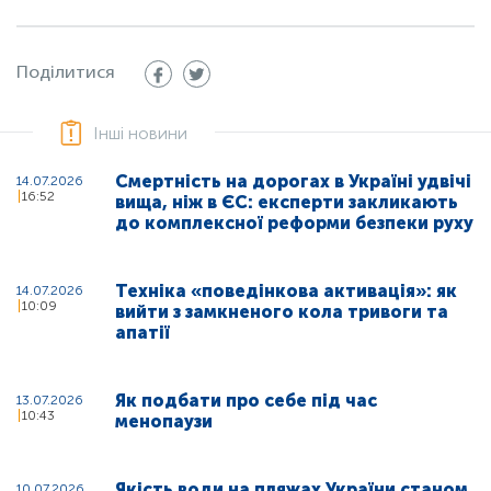
Поділитися
Інші новини
Смертність на дорогах в Україні удвічі
14.07.2026
16:52
вища, ніж в ЄС: експерти закликають
до комплексної реформи безпеки руху
Техніка «поведінкова активація»: як
14.07.2026
10:09
вийти з замкненого кола тривоги та
апатії
Як подбати про себе під час
13.07.2026
10:43
менопаузи
Якість води на пляжах України станом
10.07.2026