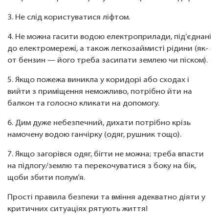
3. Не слід користуватися ліфтом.
4. Не можна гасити водою електроприлади, під’єднані
до електромережі, а також легкозаймисті рідини (як-
от бензин — його треба засипати землею чи піском).
5. Якщо пожежа виникла у коридорі або сходах і
вийти з приміщення неможливо, потрібно йти на
балкон та голосно кликати на допомогу.
6. Дим дуже небезпечний, дихати потрібно крізь
намочену водою ганчірку (одяг, рушник тощо).
7. Якщо загорівся одяг, бігти не можна; треба впасти
на підлогу/землю та перекочуватися з боку на бік,
щоби збити полум’я.
Прості правила безпеки та вміння адекватно діяти у
критичних ситуаціях рятують життя!