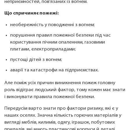
неприємностей, пов’язаних із вогнем.
Що спричиняє пожежі:
необережність у поводженні з вогнем;
порушення правил пожежної безпеки під час
користування пічним опаленням, газовими
плитами, електроприладами;
пустощі дітей з вогнем;
аварії та катастрофи на підприємствах.
Але поміж усіх причин виникнення пожеж головну
роль відіграє людський фактор, тому кожен має знати
і виконувати правила пожежної безпеки.
Передусім варто знати про фактори ризику, які є у
наших оселях. Значна кількість горючих матеріалів у
вигляді меблів, килимів, одягу, іграшок, побутових
приладів, які мають пластмасові корпуси й деталі,