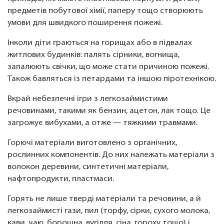
предметів побутової хімії, паперу тощо створюють
умови для швидкого поширення пожежі.
Інколи діти граються на горищах або в підвалах
житлових будинків: палять сірники, вогнища,
запалюють свічки, що може стати причиною пожежі.
Також бавляться із петардами та іншою піротехнікою.
Вкрай небезпечні ігри з легкозаймистими
речовинами, такими як бензин, ацетон, лак тощо. Це
загрожує вибухами, а отже — тяжкими травмами.
Горючі матеріали виготовлено з органічних,
рослинних компонентів. До них належать матеріали з
волокон деревини, синтетичні матеріали,
нафтопродукти, пластмаси.
Горять не лише тверді матеріали та речовини, а й
легкозаймисті гази, пил (торфу, сірки, сухого молока,
кави, чаю, борошна, вугілля, сіна, гороху тощо) і