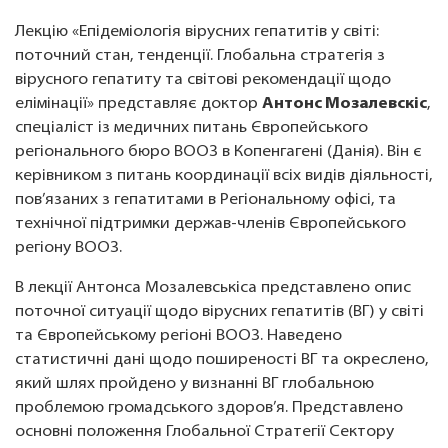
Лекцію «Епідеміологія вірусних гепатитів у світі:
поточний стан, тенденції. Глобальна стратегія з
вірусного гепатиту та світові рекомендації щодо
елімінації» представляє доктор
Антонс Мозалевскіс
,
спеціаліст із медичних питань Європейського
регіонального бюро ВООЗ в Копенгагені (Данія). Він є
керівником з питань координації всіх видів діяльності,
пов’язаних з гепатитами в Регіональному офісі, та
технічної підтримки держав-членів Європейського
регіону ВООЗ.
В лекції Антонса Мозалевськіса представлено опис
поточної ситуації щодо вірусних гепатитів (ВГ) у світі
та Європейському регіоні ВООЗ. Наведено
статистичні дані щодо поширеності ВГ та окреслено,
який шлях пройдено у визнанні ВГ глобальною
проблемою громадського здоров’я. Представлено
основні положення Глобальної Стратегії Сектору