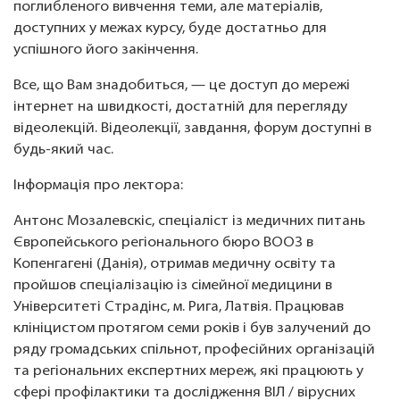
поглибленого вивчення теми, але матеріалів,
доступних у межах курсу, буде достатньо для
успішного його закінчення.
Все, що Вам знадобиться, — це доступ до мережі
інтернет на швидкості, достатній для перегляду
відеолекцій. Відеолекції, завдання, форум доступні в
будь-який час.
Інформація про лектора:
Антонс Мозалевскіс, спеціаліст із медичних питань
Європейського регіонального бюро ВООЗ в
Копенгагені (Данія), отримав медичну освіту та
пройшов спеціалізацію із сімейної медицини в
Університеті Страдінс, м. Рига, Латвія. Працював
клініцистом протягом семи років і був залучений до
ряду громадських спільнот, професійних організацій
та регіональних експертних мереж, які працюють у
сфері профілактики та дослідження ВІЛ / вірусних