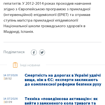
гепатитів. У 2012-2014 роках проходив навчання
згідно з Європейською програмою з прикладної
(інтервенційної) епідеміології (EPIET) та отримав
ступінь магістра прикладної епідеміології
Національної школи громадського здоров'я в
Мадриді, Іспанія.
Поділитися
Інші новини
Смертність на дорогах в Україні удвічі
14.07.2026
16:52
вища, ніж в ЄС: експерти закликають
до комплексної реформи безпеки руху
Техніка «поведінкова активація»: як
14.07.2026
10:09
вийти з замкненого кола тривоги та