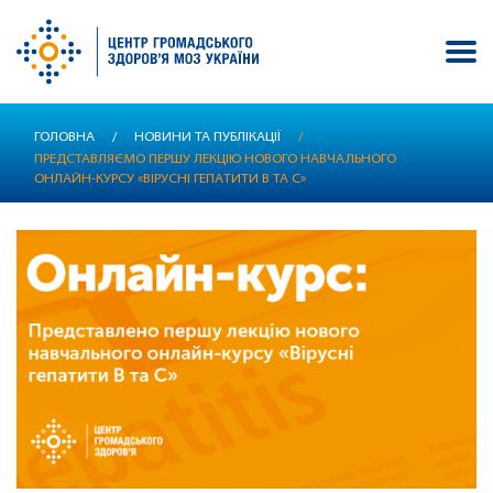
Перейти
ГОЛОВНА
/
НОВИНИ ТА ПУБЛІКАЦІЇ
/
до
ПРЕДСТАВЛЯЄМО ПЕРШУ ЛЕКЦІЮ НОВОГО НАВЧАЛЬНОГО
основного
ОНЛАЙН-КУРСУ «ВІРУСНІ ГЕПАТИТИ В ТА С»
вмісту