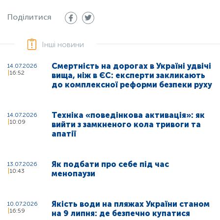
Поділитися
Інші новини
Смертність на дорогах в Україні удвічі
14.07.2026
16:52
вища, ніж в ЄС: експерти закликають
до комплексної реформи безпеки руху
Техніка «поведінкова активація»: як
14.07.2026
10:09
вийти з замкненого кола тривоги та
апатії
Як подбати про себе під час
13.07.2026
10:43
менопаузи
Якість води на пляжах України станом
10.07.2026
16:59
на 9 липня: де безпечно купатися