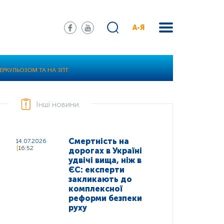
А-Я
БЕРКУЛЬОЗОМ ТА НА ЗПТ
Інші новини
Смертність на
14.07.2026
16:52
дорогах в Україні
удвічі вища, ніж в
ЄС: експерти
закликають до
комплексної
реформи безпеки
руху