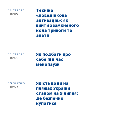
Техніка
14.07.2026
10:09
«поведінкова
активація»: як
вийти з замкненого
кола тривоги та
апатії
Як подбати про
13.07.2026
10:43
себе під час
менопаузи
Якість води на
10.07.2026
16:59
пляжах України
станом на 9 липня:
де безпечно
купатися