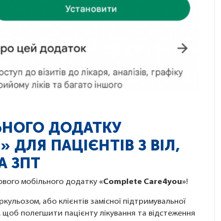
ЬНОГО ДОДАТКУ
 ДЛЯ ПАЦІЄНТІВ З ВІЛ,
А ЗПТ
нового мобільного додатку
«Complete Care4you»
!
ркульозом, або клієнтів замісної підтримувальної
у, щоб полегшити пацієнту лікування та відстеження