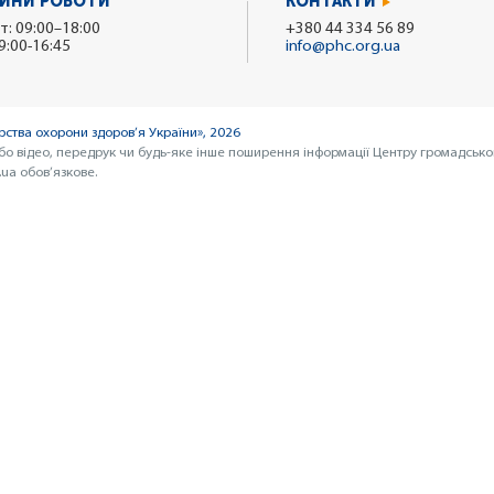
ИНИ РОБОТИ
КОНТАКТИ
т: 09:00–18:00
+380 44 334 56 89
9:00-16:45
info@phc.org.ua
ства охорони здоров’я України», 2026
бо відео, передрук чи будь-яке інше поширення інформації Центру громадсько
ua обов’язкове.