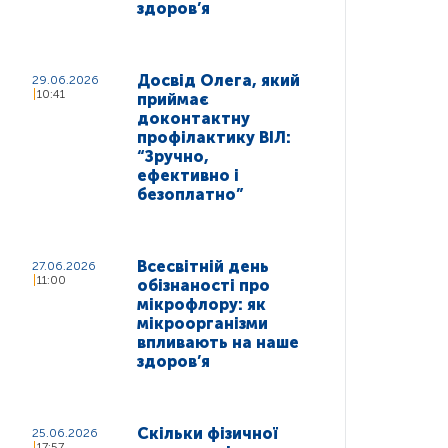
здоров’я
Досвід Олега, який
29.06.2026
10:41
приймає
доконтактну
профілактику ВІЛ:
“Зручно,
ефективно і
безоплатно”
Всесвітній день
27.06.2026
11:00
обізнаності про
мікрофлору: як
мікроорганізми
впливають на наше
здоров’я
Скільки фізичної
25.06.2026
17:57