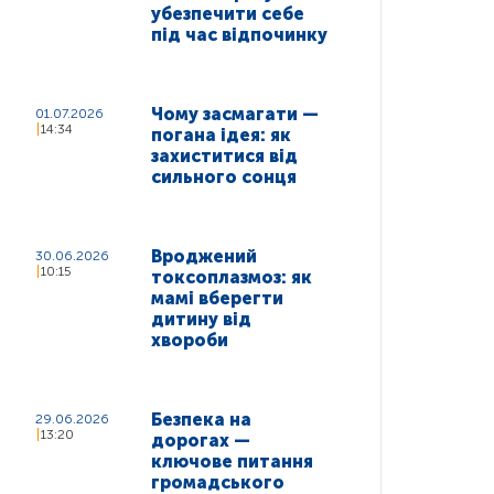
убезпечити себе
під час відпочинку
Чому засмагати —
01.07.2026
14:34
погана ідея: як
захиститися від
сильного сонця
Вроджений
30.06.2026
10:15
токсоплазмоз: як
мамі вберегти
дитину від
хвороби
Безпека на
29.06.2026
13:20
дорогах —
ключове питання
громадського