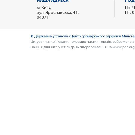
НАША АДРЕСА
ГОД
м. Київ,
Пн–Ч
вул. Ярославська, 41,
Пт: 0
04071
© Державна установа «Центр громадського здоров’я Міністер
Цитування, копіювання окремих частин текстів, зображень а
на ЦГЗ. Для інтернет-видань гіперпосилання на www.phc.org.