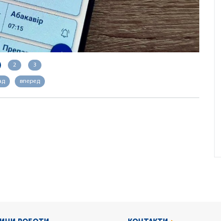
2
3
ад
вперед