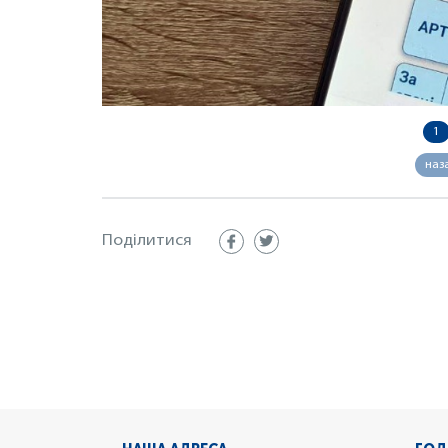
1
наз
Поділитися