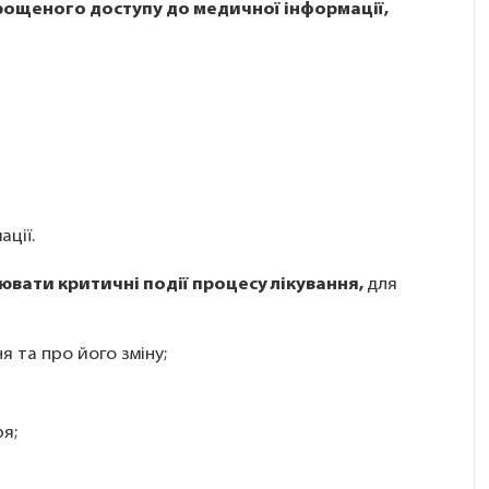
рощеного доступу до медичної інформації,
ції.
вати критичні події процесу лікування,
для
я та про його зміну;
я;