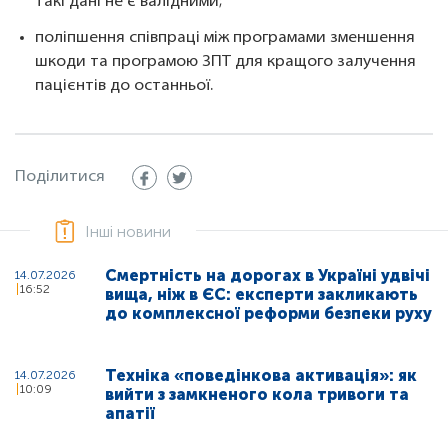
такі дані не є валідними;
поліпшення співпраці між програмами зменшення
шкоди та програмою ЗПТ для кращого залучення
пацієнтів до останньої.
Поділитися
Інші новини
Смертність на дорогах в Україні удвічі
14.07.2026
16:52
вища, ніж в ЄС: експерти закликають
до комплексної реформи безпеки руху
Техніка «поведінкова активація»: як
14.07.2026
10:09
вийти з замкненого кола тривоги та
апатії