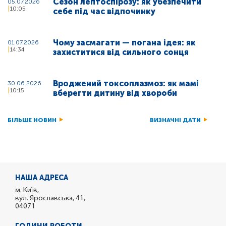
Сезон лептоспірозу: як убезпечити
05.07.2026
10:05
себе під час відпочинку
Чому засмагати — погана ідея: як
01.07.2026
14:34
захиститися від сильного сонця
Вроджений токсоплазмоз: як мамі
30.06.2026
10:15
вберегти дитину від хвороби
БІЛЬШЕ НОВИН
ВИЗНАЧНІ ДАТИ
НАША АДРЕСА
м. Київ,
вул. Ярославська, 41,
04071