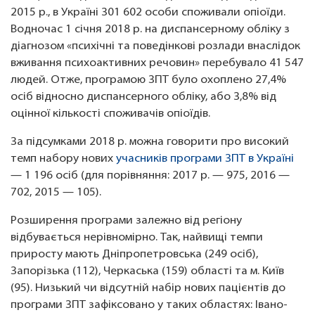
2015 р., в Україні 301 602 особи споживали опіоїди.
Водночас 1 січня 2018 р. на диспансерному обліку з
діагнозом «психічні та поведінкові розлади внаслідок
вживання психоактивних речовин» перебувало 41 547
людей. Отже, програмою ЗПТ було охоплено 27,4%
осіб відносно диспансерного обліку, або 3,8% від
оцінної кількості споживачів опіоїдів.
За підсумками 2018 р. можна говорити про високий
темп набору нових
учасників програми ЗПТ в Україні
— 1 196 осіб (для порівняння: 2017 р. — 975, 2016 —
702, 2015 — 105).
Розширення програми залежно від регіону
відбувається нерівномірно. Так, найвищі темпи
приросту мають Дніпропетровська (249 осіб),
Запорізька (112), Черкаська (159) області та м. Київ
(95). Низький чи відсутній набір нових пацієнтів до
програми ЗПТ зафіксовано у таких областях: Івано-