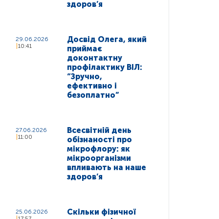
здоров’я
Досвід Олега, який
29.06.2026
10:41
приймає
доконтактну
профілактику ВІЛ:
“Зручно,
ефективно і
безоплатно”
Всесвітній день
27.06.2026
11:00
обізнаності про
мікрофлору: як
мікроорганізми
впливають на наше
здоров’я
Скільки фізичної
25.06.2026
17:57