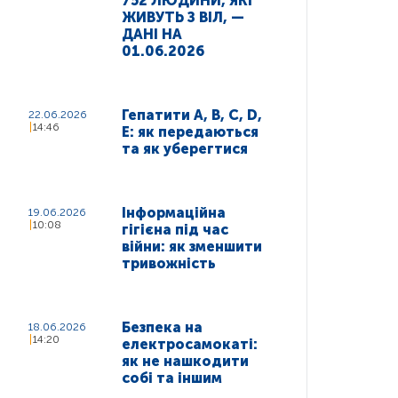
752 ЛЮДИНИ, ЯКІ
ЖИВУТЬ З ВІЛ, —
ДАНІ НА
01.06.2026
Гепатити A, B, C, D,
22.06.2026
14:46
E: як передаються
та як уберегтися
Інформаційна
19.06.2026
10:08
гігієна під час
війни: як зменшити
тривожність
Безпека на
18.06.2026
14:20
електросамокаті:
як не нашкодити
собі та іншим