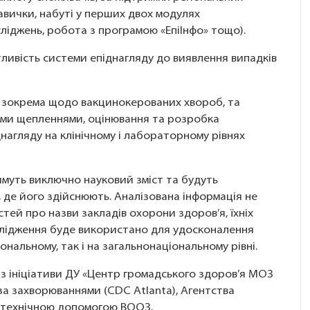
авички, набуті у перших двох модулях
сліджень, робота з програмою «ЕпіІнфо» тощо).
ливість системи епіднагляду до виявлення випадків
ії, зокрема щодо вакцинокерованих хвороб, та
ими щепленнями, оцінювання та розробка
нагляду на клінічному і лабораторному рівнях
муть виключно науковий зміст та будуть
 де його здійснюють. Аналізована інформація не
стей про назви закладів охорони здоров’я, їхніх
дослідження буде використано для удосконалення
ональному, так і на загальнонаціональному рівні.
і з ініціативи ДУ «Центр громадського здоров’я МОЗ
за захворюваннями (CDC Atlanta), Агентства
а технічною допомогою ВООЗ.