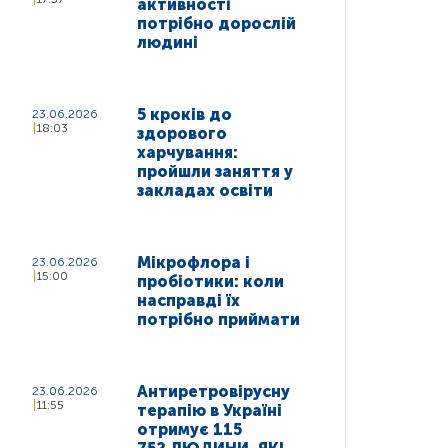
активності
потрібно дорослій
людині
5 кроків до
23.06.2026
18:03
здорового
харчування:
пройшли заняття у
закладах освіти
Мікрофлора і
23.06.2026
15:00
пробіотики: коли
насправді їх
потрібно приймати
Антиретровірусну
23.06.2026
11:55
терапію в Україні
отримує 115