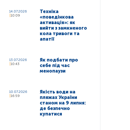
Техніка
14.07.2026
10:09
«поведінкова
активація»: як
вийти з замкненого
кола тривоги та
апатії
Як подбати про
13.07.2026
10:43
себе під час
менопаузи
Якість води на
10.07.2026
16:59
пляжах України
станом на 9 липня:
де безпечно
купатися