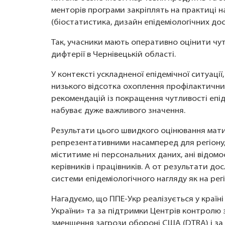
менторів програми закріплять на практиці н
(біостатистика, дизайн епідеміологічних до
Так, учасники мають оперативно оцінити чут
дифтерії в Чернівецькій області.
У контексті ускладненої епідемічної ситуац
низького відсотка охоплення профілактичн
рекомендацій із покращення чутливості епід
набуває дуже важливого значення.
Результати цього швидкого оцінювання мати
репрезентативними насамперед для регіону,
міститиме ні персональних даних, ані відомо
керівників і працівників. А от результати 
системи епідеміологічного нагляду як на регі
Нагадуємо, що ППЕ-Укр реалізується у країн
України» та за підтримки Центрів контролю 
зменшення загрози обороні США (DTRA) і з