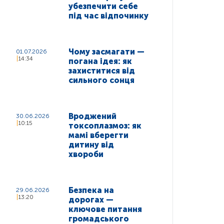
убезпечити себе
під час відпочинку
Чому засмагати —
01.07.2026
14:34
погана ідея: як
захиститися від
сильного сонця
Вроджений
30.06.2026
10:15
токсоплазмоз: як
мамі вберегти
дитину від
хвороби
Безпека на
29.06.2026
13:20
дорогах —
ключове питання
громадського