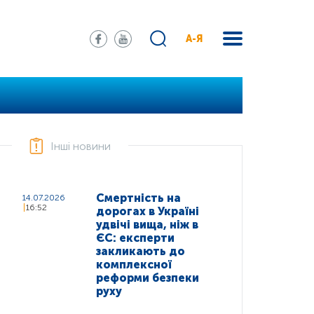
А-Я
Інші новини
Смертність на
14.07.2026
16:52
дорогах в Україні
удвічі вища, ніж в
ЄС: експерти
закликають до
комплексної
реформи безпеки
руху