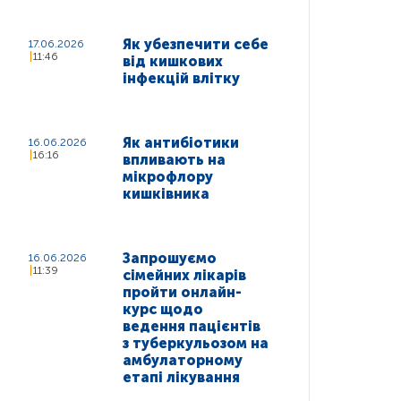
Як убезпечити себе
17.06.2026
11:46
від кишкових
інфекцій влітку
Як антибіотики
16.06.2026
16:16
впливають на
мікрофлору
кишківника
Запрошуємо
16.06.2026
11:39
сімейних лікарів
пройти онлайн-
курс щодо
ведення пацієнтів
з туберкульозом на
амбулаторному
етапі лікування