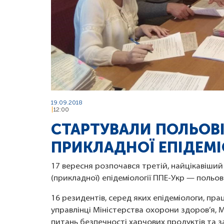
19.09.2018
12:00
СТАРТУВАЛИ ПОЛЬОВ
ПРИКЛАДНОЇ ЕПІДЕМІО
17 вересня розпочався третій, найцікавіший 
(прикладної) епідеміології ППЕ-Укр — польов
16 резидентів, серед яких епідеміологи, пр
управлінці Міністерства охорони здоров’я, 
питань безпечності харчових продуктів та з