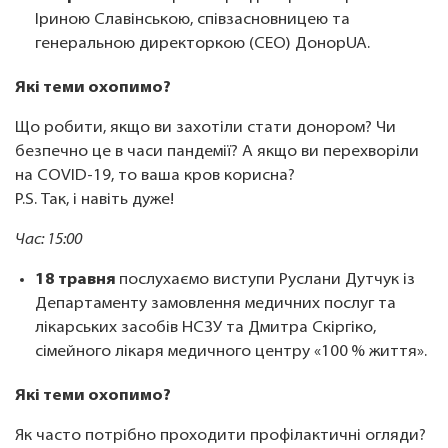
Іриною Славінською, співзасновницею та
генеральною директоркою (CEO) ДонорUA.
Які теми охопимо?
Що робити, якщо ви захотіли стати донором? Чи
безпечно це в часи пандемії? А якщо ви перехворіли
на COVID-19, то ваша кров корисна?
P.S. Так, і навіть дуже!
Час: 15:00
18 травня
послухаємо виступи Руслани Дутчук із
Департаменту замовлення медичних послуг та
лікарських засобів НСЗУ та Дмитра Скіргіко,
сімейного лікаря медичного центру «100 % життя».
Які теми охопимо?
Як часто потрібно проходити профілактичні огляди?