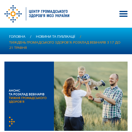
Перейти
ГОЛОВНА
/
НОВИНИ ТА ПУБЛІКАЦІЇ
/
до
ТИЖДЕНЬ ГРОМАДСЬКОГО ЗДОРОВ’Я: РОЗКЛАД ВЕБІНАРІВ З 17 ДО
основного
21 ТРАВНЯ
вмісту