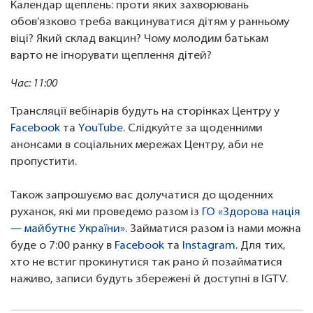
Календар щеплень: проти яких захворювань
обов’язково треба вакцинуватися дітям у ранньому
віці? Який склад вакцин? Чому молодим батькам
варто не ігнорувати щеплення дітей?
Час: 11:00
Трансляції вебінарів будуть на сторінках Центру у
Facebook
та
YouTube
. Слідкуйте за щоденними
анонсами в соціальних мережах Центру, аби не
пропустити.
Також запрошуємо вас долучатися до щоденних
руханок, які ми проведемо разом із
ГО «Здорова нація
— майбутнє України»
. Займатися разом із нами можна
буде о 7:00 ранку в
Facebook
та
Instagram
. Для тих,
хто не встиг прокинутися так рано й позайматися
наживо, записи будуть збережені й доступні в IGTV.