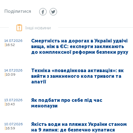
Поділитися
Інші новини
Смертність на дорогах в Україні удвічі
14.07.2026
16:52
вища, ніж в ЄС: експерти закликають
до комплексної реформи безпеки руху
Техніка «поведінкова активація»: як
14.07.2026
10:09
вийти з замкненого кола тривоги та
апатії
Як подбати про себе під час
13.07.2026
10:43
менопаузи
Якість води на пляжах України станом
10.07.2026
16:59
на 9 липня: де безпечно купатися