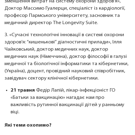
зменшення витрат на систему охорони здоров’я»,
Доктор Массимо Гуалерци, спеціаліст із кардіології,
професор Пармського університету, засновник та
медичний директор The Longevity Suite.
3. «Сучасні технологічні інновації в системі охорони
здоров’я: “кишенькові” діагностичні прилади», Ілля
Чайковський, доктор медичних наук, доктор
медичних наук (Німеччина), доктор філософії в галузі
медичної та біологічної інформатики та кібернетики,
(Україна), доцент, провідний науковий співробітник,
завідувач сектору клінічної кібернетики.
21 травня
Федір Лапій, лікар-інфекціоніст ГО
«Батьки за вакцинацію» нагадає нам про
важливість рутинної вакцинації дітей у ранньому
віці.
Які теми охопимо?