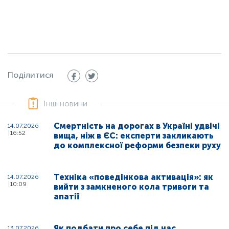
Поділитися
Інші новини
Смертність на дорогах в Україні удвічі
14.07.2026
16:52
вища, ніж в ЄС: експерти закликають
до комплексної реформи безпеки руху
Техніка «поведінкова активація»: як
14.07.2026
10:09
вийти з замкненого кола тривоги та
апатії
Як подбати про себе під час
13.07.2026