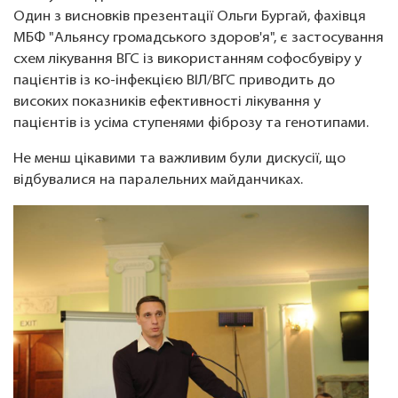
Один з висновків презентації Ольги Бургай, фахівця
МБФ "Альянсу громадського здоров'я", є застосування
схем лікування ВГС із використанням софосбувіру у
пацієнтів із ко-інфекцією ВІЛ/ВГС приводить до
високих показників ефективності лікування у
пацієнтів із усіма ступенями фіброзу та генотипами.
Не менш цікавими та важливим були дискусії, що
відбувалися на паралельних майданчиках.