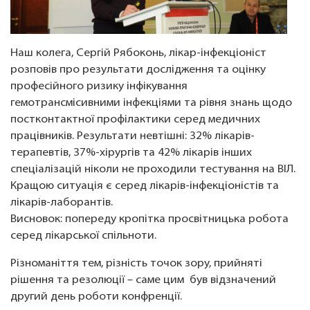
Наш колега, Сергій Рябоконь, лікар-інфекціоніст
розповів про результати дослідження та оцінку
професійного ризику інфікування
гемотрансмісивними інфекціями та рівня знань щодо
постконтактної профілактики серед медичних
працівників. Результати невтішні: 32% лікарів-
терапевтів, 37%-хірургів та 42% лікарів інших
спеціалізацій ніколи не проходили тестування на ВІЛ.
Кращою ситуація є серед лікарів-інфекціоністів та
лікарів-лаборантів.
Висновок: попереду кропітка просвітницька робота
серед лікарської спільноти.
Різноманіття тем, різність точок зору, прийняті
рішення та резолюції – саме цим був відзначений
другий день роботи конфренції.