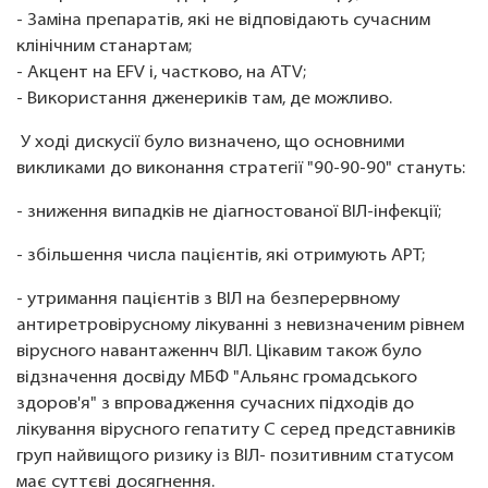
- Заміна препаратів, які не відповідають сучасним
клінічним станартам;
- Акцент на EFV і, частково, на ATV;
- Використання дженериків там, де можливо.
У ході дискусії було визначено, що основними
викликами до виконання стратегії "90-90-90" стануть:
- зниження випадків не діагностованої ВІЛ-інфекції;
- збільшення числа пацієнтів, які отримують АРТ;
- утримання пацієнтів з ВІЛ на безперервному
антиретровірусному лікуванні з невизначеним рівнем
вірусного навантаженнч ВІЛ. Цікавим також було
відзначення досвіду МБФ "Альянс громадського
здоров'я" з впровадження сучасних підходів до
лікування вірусного гепатиту С серед представників
груп найвищого ризику із ВІЛ- позитивним статусом
має суттєві досягнення.