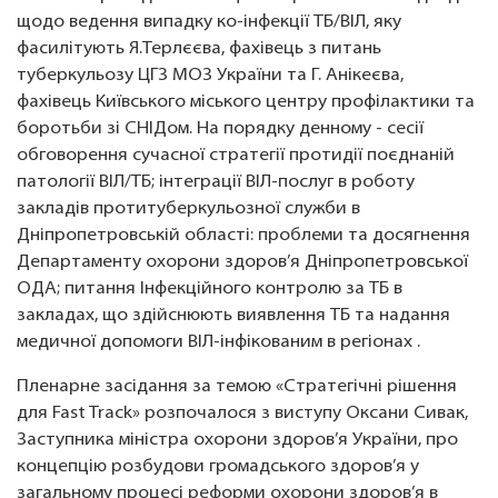
щодо ведення випадку ко-інфекції ТБ/ВІЛ, яку
фасилітують Я.Терлєєва, фахівець з питань
туберкульозу ЦГЗ МОЗ України та Г. Анікеєва,
фахівець Київського міського центру профілактики та
боротьби зі СНІДом. На порядку денному - сесії
обговорення сучасної стратегії протидії поєднаній
патології ВІЛ/ТБ; інтеграції ВІЛ-послуг в роботу
закладів протитуберкульозної служби в
Дніпропетровській області: проблеми та досягнення
Департаменту охорони здоров’я Дніпропетровської
ОДА; питання Інфекційного контролю за ТБ в
закладах, що здійснюють виявлення ТБ та надання
медичної допомоги ВІЛ-інфікованим в регіонах .
Пленарне засідання за темою «Стратегічні рішення
для Fast Track» розпочалося з виступу Оксани Сивак,
Заступника міністра охорони здоров’я України, про
концепцію розбудови громадського здоров’я у
загальному процесі реформи охорони здоров’я в