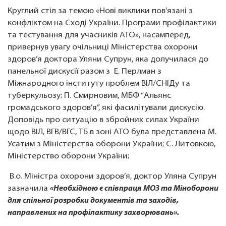
Круглий стіл за темою «Нові виклики пов'язані з
конфліктом на Сході України. Програми профілактики
та тестування для учасників АТО», насамперед,
привернув увагу очільниці Міністерства охорони
здоров’я доктора Уляни Супрун, яка долучилася до
панельної дискусії разом з Е. Перлман з
Міжнародного інституту проблем ВІЛ/СНІДу та
туберкульозу; П. Смирновим, МБФ “Альянс
громадського здоров’я”, які фасилітували дискусію.
Доповідь про ситуацію в збройних силах України
щодо ВІЛ, ВГВ/ВГС, ТБ в зоні АТО була представлена М.
Усатим з Міністерства оборони України; С. Литовкою,
Міністерство оборони України;
В.о. Міністра охорони здоров’я, доктор Уляна Супрун
зазначила
«Необхідною є співпраця МОЗ та Міноборони
для спільної розробки документів та заходів,
направлених на профілактику захворювань».