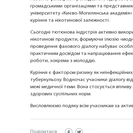
громадськими організаціями та представник
університету «Києво-Могилянська академія» 
куріння та нікотинової залежності.
Сьогодні тютюнова індустрія активно викор
нікотинові продукти, формуючи ілюзію «модн
проведення фахового діалогу набуває особли
практичним досвідом та напрацювання ефек
роботи, зокрема з молоддю.
Куріння є фактором ризику як неінфекційних,
туберкульозу. Водночас учасники діалогу ві
межі медичної теми. Вона стосується впливу
здорових суспільних норм.
Висловлюємо подяку всім учасникам за активн
Поділитися