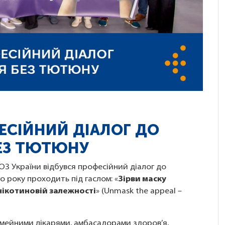
ФЕСІЙНИЙ ДІАЛОГ ДО
БЕЗ ТЮТЮНУ
ОЗ України відбувся професійний діалог до
о року проходить під гаслом: «
Зірви маску
нікотиновій залежності
» (Unmask the appeal –
сімейними лікарями, амбасадорами здоров’я,