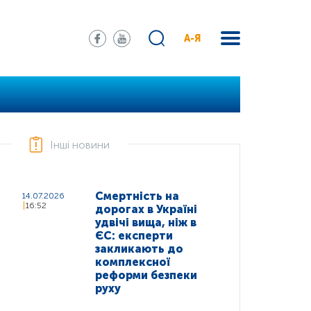
А-Я
Інші новини
Смертність на
14.07.2026
16:52
дорогах в Україні
удвічі вища, ніж в
ЄС: експерти
закликають до
комплексної
реформи безпеки
руху