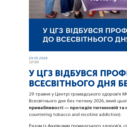
29.05.2026
17:00
У ЦГЗ ВІДБУВСЯ ПРО
ВСЕСВІТНЬОГО ДНЯ 
29 травня у Центрі громадського здоров’я М
Всесвітнього дня без тютюну 2026, який цьог
привабливості — протидія тютюновій та 
countering tobacco and nicotine addiction).
Разом із фахівцями громадського здоров’я, 