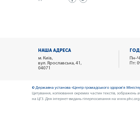
НАША АДРЕСА
ГОД
м. Київ,
Пн–Ч
вул. Ярославська, 41,
Пт: 0
04071
© Державна установа «Центр громадського здоров’я Міністер
Цитування, копіювання окремих частин текстів, зображень а
на ЦГЗ. Для інтернет-видань гіперпосилання на www.phc.org.