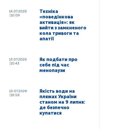
Техніка
14.07.2026
10:09
«поведінкова
активація»: як
вийти з замкненого
кола тривоги та
апатії
Як подбати про
13.07.2026
10:43
себе під час
менопаузи
Якість води на
10.07.2026
16:59
пляжах України
станом на 9 липня:
де безпечно
купатися