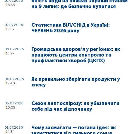
Якість води на пляжах України станом
10.07.2026
16:59
на 9 липня: де безпечно купатися
Статистика ВІЛ/СНІД в Україні:
10.07.2026
12:13
ЧЕРВЕНЬ 2026 року
Громадське здоровʼя у регіонах: як
09.07.2026
13:27
працюють центри контролю та
профілактики хвороб (ЦКПХ)
Як правильно зберігати продукти у
08.07.2026
12:40
спеку
Сезон лептоспірозу: як убезпечити
05.07.2026
10:05
себе під час відпочинку
Чому засмагати — погана ідея: як
01.07.2026
14:34
захиститися від сильного сонця