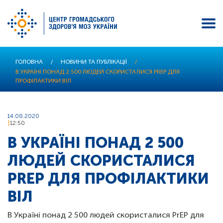
Перейти
ГОЛОВНА
/
НОВИНИ ТА ПУБЛІКАЦІЇ
/
до
В УКРАЇНІ ПОНАД 2 500 ЛЮДЕЙ СКОРИСТАЛИСЯ PREP ДЛЯ
основного
ПРОФІЛАКТИКИ ВІЛ
вмісту
14.08.2020
12:50
В УКРАЇНІ ПОНАД 2 500
ЛЮДЕЙ СКОРИСТАЛИСЯ
PREP ДЛЯ ПРОФІЛАКТИКИ
ВІЛ
В Україні понад 2 500 людей скористалися PrEP для