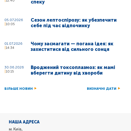
12:40
спеку
Сезон лептоспірозу: як убезпечити
05.07.2026
10:05
себе під час відпочинку
Чому засмагати — погана ідея: як
01.07.2026
14:34
захиститися від сильного сонця
Вроджений токсоплазмоз: як мамі
30.06.2026
10:15
вберегти дитину від хвороби
БІЛЬШЕ НОВИН
ВИЗНАЧНІ ДАТИ
НАША АДРЕСА
м. Київ,