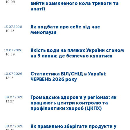
10:09
вийти з замкненого кола тривоги та
апатії
Як подбати про себе під час
13.07.2026
10:43
менопаузи
Якість води на пляжах України станом
10.07.2026
16:59
на 9 липня: де безпечно купатися
Статистика ВІЛ/СНІД в Україні:
10.07.2026
12:13
ЧЕРВЕНЬ 2026 року
Громадське здоровʼя у регіонах: як
09.07.2026
13:27
працюють центри контролю та
профілактики хвороб (ЦКПХ)
Як правильно зберігати продукти у
08.07.2026