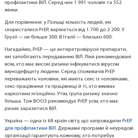
профілактики ВІЛ. Серед них 1 991 чоловік та 552
жінки.
Для порівняння: у Польщі кількість людей, які
скористалися PrEP, варіюється від 1 700 до 2 200. У
Грузії — не більше 300. В Італії — близько 600.
Нагадаймо, PrEP — це антиретровірусні препарати,
які запобігають передаванню ВІЛ. Ліки рекомендовані
всім, хто має високі ризики інфікуватися вірусом
імунодефіциту людини. Серед споживачів PrEP
переважають чоловіки, які мають секс із чоловіками,
секс-працівники та працівниці й ті, хто вживає
наркотики ін’єкційно. Утім, група ризику значно
більша. Тож ВООЗ рекомендує PrEP усім, хто має
ризик заразитися ВІЛ.
Україна — одна із 68 країн світу, що запровадили
PrEP
для профілактики ВІЛ
. Державні програми й неурядові
організації гарантують кожному, хто потребує