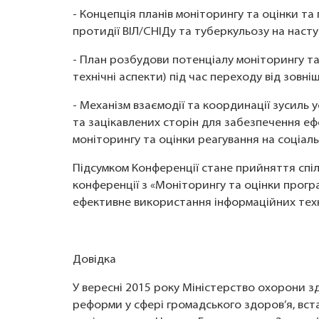
- Концепція планів моніторингу та оцінки т
протидії ВІЛ/СНІДу та туберкульозу на наступ
- План розбудови потенціалу моніторингу та
технічні аспекти) під час переходу від зовн
- Механізм взаємодії та координації зусиль 
та зацікавлених сторін для забезпечення еф
моніторингу та оцінки реагування на соціал
Підсумком Конференції стане прийняття спіль
конференції з «Моніторингу та оцінки прогр
ефективне використання інформаційних техн
Довідка
У вересні 2015 року Міністерство охорони 
реформи у сфері громадського здоров’я, вс