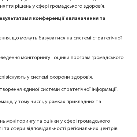
йняття рішень у сфері громадського здоров’я.
зультатами конференції є визначення та
ення, що можуть базуватися на системі стратегічної
роведення моніторингу і оцінки програм громадського
співіснують у системі охорони здоров'я.
творення єдиної системи стратегічної інформації.
рмації, у тому числі, у рамках прикладних та
нь моніторингу та оцінки у сфері громадського
лі та сфери відповідальності регіональних центрів