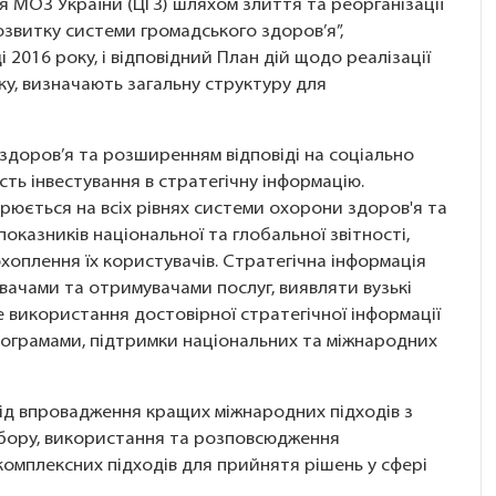
 МОЗ України (ЦГЗ) шляхом злиття та реорганізації
розвитку системи громадського здоров’я”,
 2016 року, і відповідний План дій щодо реалізації
оку, визначають загальну структуру для
 здоров’я та розширенням відповіді на соціально
ть інвестування в стратегічну інформацію.
рюється на всіх рівнях системи охорони здоров'я та
оказників національної та глобальної звітності,
охоплення їх користувачів. Стратегічна інформація
авачами та отримувачами послуг, виявляти вузькі
не використання достовірної стратегічної інформації
рограмами, підтримки національних та міжнародних
від впровадження кращих міжнародних підходів з
і збору, використання та розповсюдження
комплексних підходів для прийнятя рішень у сфері