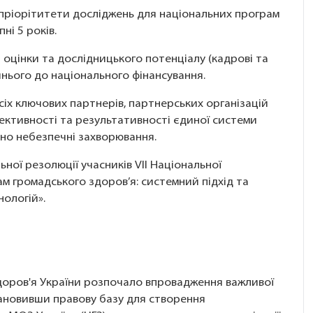
а пріорітитети досліджень для національних програм
ні 5 років.
 оцінки та дослідницького потенціалу (кадрові та
ішнього до національного фінансування.
усіх ключових партнерів, партнерських організацій
ективності та результативності єдиної системи
ьно небезпечні захворювання.
ної резолюції учасників VII Національної
ам громадського здоров’я: системний підхід та
ологій».
здоров'я України розпочало впровадження важливої
тановивши правову базу для створення