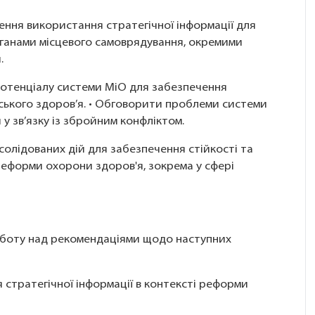
щення використання стратегічної інформації для
ганами місцевого самоврядування, окремими
.
 потенціалу системи МіО для забезпечення
ського здоров’я. • Обговорити проблеми системи
 у зв’язку із збройним конфліктом.
нсолідованих дій для забезпечення стійкості та
реформи охорони здоров'я, зокрема у сфері
оботу над рекомендаціями щодо наступних
 стратегічної інформації в контексті реформи