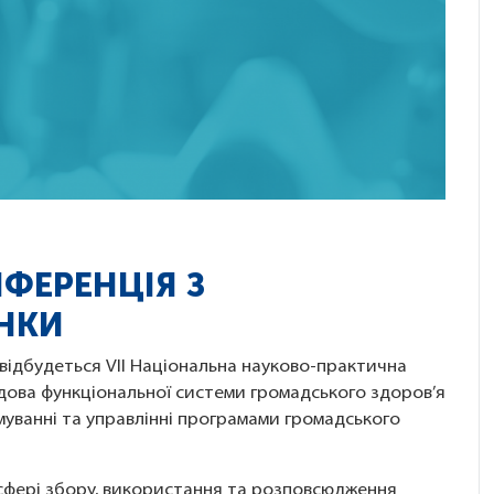
НФЕРЕНЦІЯ З
ІНКИ
) відбудеться VII Національна науково-практична
удова функціональної системи громадського здоров’я
ормуванні та управлінні програмами громадського
 сфері збору, використання та розповсюдження