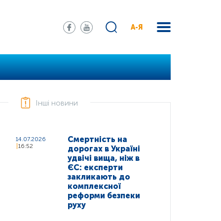
А-Я
Інші новини
Смертність на
14.07.2026
16:52
дорогах в Україні
удвічі вища, ніж в
ЄС: експерти
закликають до
комплексної
реформи безпеки
руху