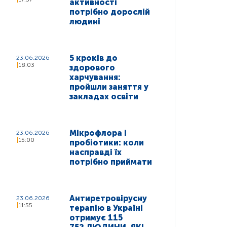
активності
потрібно дорослій
людині
5 кроків до
23.06.2026
18:03
здорового
харчування:
пройшли заняття у
закладах освіти
Мікрофлора і
23.06.2026
15:00
пробіотики: коли
насправді їх
потрібно приймати
Антиретровірусну
23.06.2026
11:55
терапію в Україні
отримує 115