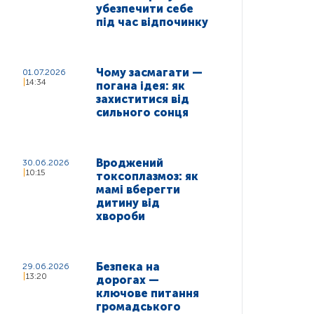
убезпечити себе
під час відпочинку
Чому засмагати —
01.07.2026
14:34
погана ідея: як
захиститися від
сильного сонця
Вроджений
30.06.2026
10:15
токсоплазмоз: як
мамі вберегти
дитину від
хвороби
Безпека на
29.06.2026
13:20
дорогах —
ключове питання
громадського