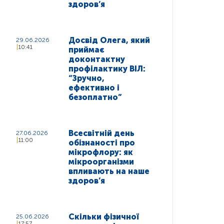
здоров’я
Досвід Олега, який
29.06.2026
10:41
приймає
доконтактну
профілактику ВІЛ:
“Зручно,
ефективно і
безоплатно”
Всесвітній день
27.06.2026
11:00
обізнаності про
мікрофлору: як
мікроорганізми
впливають на наше
здоров’я
Скільки фізичної
25.06.2026
17:57