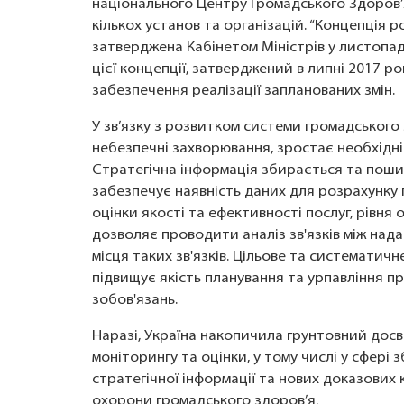
національного Центру Громадського Здоров’я
кількох установ та організацій. “Концепція 
затверджена Кабінетом Міністрів у листопаді
цієї концепції, затверджений в липні 2017 р
забезпечення реалізації запланованих змін.
У зв’язку з розвитком системи громадського
небезпечні захворювання, зростає необхідніс
Стратегічна інформація збирається та поши
забезпечує наявність даних для розрахунку п
оцінки якості та ефективності послуг, рівня 
дозволяє проводити аналіз зв'язків між над
місця таких зв'язків. Цільове та систематич
підвищує якість планування та урпавління п
зобов'язань.
Наразі, Україна накопичила грунтовний дос
моніторингу та оцінки, у тому числі у сфер
стратегічної інформації та нових доказових 
охорони громадського здоров’я.