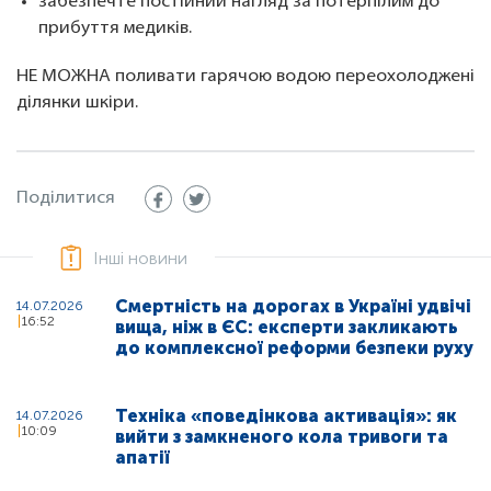
забезпечте постійний нагляд за потерпілим до
прибуття медиків.
НЕ МОЖНА поливати гарячою водою переохолоджені
ділянки шкіри.
Поділитися
Інші новини
Смертність на дорогах в Україні удвічі
14.07.2026
16:52
вища, ніж в ЄС: експерти закликають
до комплексної реформи безпеки руху
Техніка «поведінкова активація»: як
14.07.2026
10:09
вийти з замкненого кола тривоги та
апатії