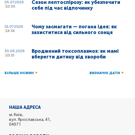
Сезон лептоспірозу: як убезпечити
05.07.2026
10:05
себе під час відпочинку
Чому засмагати — погана ідея: як
01.07.2026
14:34
захиститися від сильного сонця
Вроджений токсоплазмоз: як мамі
30.06.2026
10:15
вберегти дитину від хвороби
БІЛЬШЕ НОВИН
ВИЗНАЧНІ ДАТИ
НАША АДРЕСА
м. Київ,
вул. Ярославська, 41,
04071