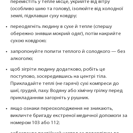
перемістіть у тепле місце, укрийте від вітру
(особливо шию та голову), ізолюйте від холодної
землі, підклавши суху ковдру;
переодягніть людину в сухе й тепле (спершу
обережно знявши мокрий одяг), потім накрийте
сухою ковдрою;
запропонуйте попити теплого й солодкого — без
алкоголю;
щоб зігріти людину додатково, робіть це
поступово, зосередившись на центрі тіла.
Прикладайте теплі (не гарячі) сухі компреси до
шиї, грудей, паху. Водяну або хімічну грілку перед
прикладанням загорніть у рушник.
якщо ознаки переохолодження не зникають,
викличте бригаду екстреної медичної допомоги за
номером 103 або 112;