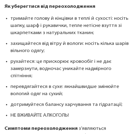
Як уберегтися від переохолодження
тримайте голову й кінцівки в теплі й сухості: носіть
шапку, шарф і рукавички, тепле нетісне взуття зі
шкарпетками з натуральних тканин;
захищайтеся від вітру й вологи: носіть кілька шарів
вільного одягу;
рухайтеся: це прискорює кровообіг і не дає
замерзнути, водночас уникайте надмірного
спітніння;
перевдягайтеся в сухе: якнайшвидше змінюйте
вологий одяг на сухий;
дотримуйтеся балансу харчування та гідратації;
НЕ ВЖИВАЙТЕ АЛКОГОЛЬ!
Симптоми переохолодження
з’являються