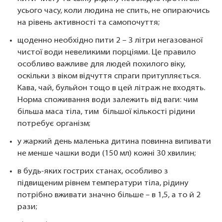
усього часу, коли людина не спить, не опираючись
на рівень активності та самопочуття;
щоденно необхідно пити 2 – 3 літри негазованої
чистої води невеликими порціями. Це правило
особливо важливе для людей похилого віку,
оскільки з віком відчуття спраги притупляється.
Кава, чай, бульйон тощо в цей літраж не входять.
Норма споживання води залежить від ваги: ​​чим
більша маса тіла, тим більшої кількості рідини
потребує організм;
у жаркий день маленька дитина повинна випивати
не менше чашки води (150 мл) кожні 30 хвилин;
в будь-яких гострих станах, особливо з
підвищеним рівнем температури тіла, рідину
потрібно вживати значно більше – в 1,5, а то й 2
рази;