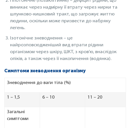
Гіпотонічне (позаклітинне) – дефіцит рідини, що
виникає через надмірну її втрату через нирки та
шлунково-кишковий тракт, що загрожує життю
людини, оскільки може призвести до набряку
легень.
Ізотонічне зневоднення – це
найрозповсюдженіший вид втрати рідини
організмом через шкіру, ШКТ, з кров’ю, внаслідок
опіків, а також через її накопичення (водянка).
Симптоми зневоднення організму
Зневоднення до ваги тіла (%)
1 – 1,5
6 – 10
11 – 20
Загальні
симптоми