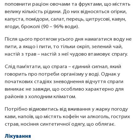
поповнити раціон овочами та фруктами, що містять
велику кількість рідини. До них відносяться огірки,
капуста, помідори, салат, перець, цитрусові, кавун,
ягоди, броколі (90 – 96% води).
Після цього протягом усього дня намагатися воду не
пити, а якщо і пити, то тільки окріп, зелений чай,
настій з трав – настій з неї чудово втамовує спрагу.
Слід пам'ятати, що спрага – єдиний сигнал, який
говорить про потреби організму у воді. Однак у
початкових стадіях зневоднення відчуття спраги
виникає не завжди, що особливо характерно для
районів з холодним кліматом.
Потрібно відмовитись від вживання у жарку погоду
кави, напоїв, що містять кофеїн чи алкоголь, гострих
страв, носіння синтетичної одягу, що облягає.
Лікування