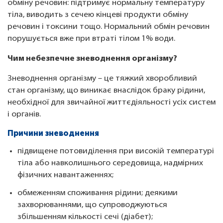
обміну речовин: підтримує нормальну температуру
тіла, виводить з сечею кінцеві продукти обміну
речовин і токсини тощо. Нормальний обмін речовин
порушується вже при втраті тілом 1% води.
Чим небезпечне зневоднення організму?
Зневоднення організму – це тяжкий хворобливий
стан організму, що виникає внаслідок браку рідини,
необхідної для звичайної життєдіяльності усіх систем
і органів.
Причини зневоднення
підвищене потовиділення при високій температурі
тіла або навколишнього середовища, надмірних
фізичних навантаженнях;
обмеженням споживання рідини; деякими
захворюваннями, що супроводжуються
збільшенням кількості сечі (діабет);