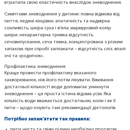
втратила свою еластичність внаслідок зневоднення.
Симптоми зневоднення у дитини: повна відмова від
пиття; ледяні кінцівки; апатичність та надмірна
сонливість; шкіра суха і в’яла; мармуровий колір
шкіри; нехарактерна тривка відсутність
сечовипускання, сеча темна, концентрована з різким
запахом; при спробі заплакати – відсутність сліз; впалі
очі та «роднічок».
Профілактика зневоднення
Краще провести профілактику вказаного
захворювання, ніж його потім лікувати. Вживання
достатньої кількості води допомагає уникнути
зневоднення – ця проста істина відома усім. Яка
кількість води вважається достатньою, коли і як її
пити – щодо існують такі рекомендації дієтологів.
Потрібно запам’ятати так правила:
пити чисту та свіжу рідину необхідно протягом