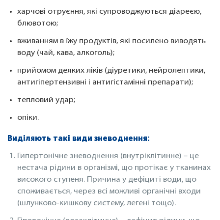
харчові отруєння, які супроводжуються діареєю,
блювотою;
вживанням в їжу продуктів, які посилено виводять
воду (чай, кава, алкоголь);
прийомом деяких ліків (діуретики, нейролептики,
антигіпертензивні і антигістамінні препарати);
тепловий удар;
опіки.
Виділяють такі види зневоднення:
Гипертонічне зневоднення (внутріклітинне) – це
нестача рідини в організмі, що протікає у тканинах
високого ступеня. Причина у дефіциті води, що
споживається, через всі можливі органічні входи
(шлунково-кишкову систему, легені тощо).