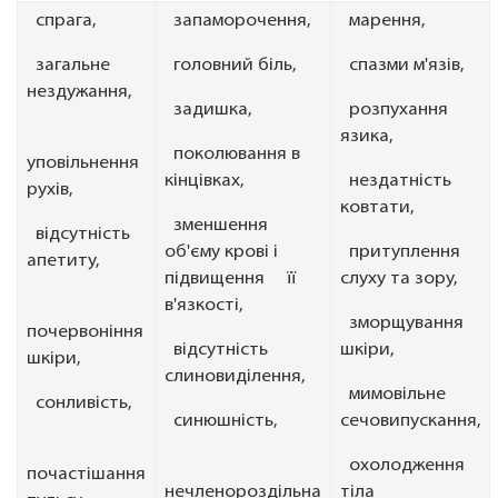
спрага,
запаморочення,
марення,
загальне
головний біль,
спазми м'язів,
нездужання,
задишка,
розпухання
язика,
поколювання в
уповільнення
кінцівках,
нездатність
рухів,
ковтати,
зменшення
відсутність
об'єму крові і
притуплення
апетиту,
підвищення її
слуху та зору,
в'язкості,
зморщування
почервоніння
відсутність
шкіри,
шкіри,
слиновиділення,
мимовільне
сонливість,
синюшність,
сечовипускання,
охолодження
почастішання
нечленороздільна
тіла