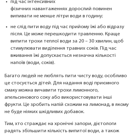
під час інтенсивних
фізичних навантаженнях дорослий повинен
випивати не менше літри води в годину;
не слід пити воду під час прийому їжі або відразу
після. Це може перешкодити травленню. Краще
випити трохи теплої води за 20 – 30 хвилин, щоб
стимулювати виділення травних соків. Під час
вживання їжі допускається незначна кількості
напоїв (води, соків).
Багато людей не люблять пити чисту воду, особливо
це стосується дітей. Для надання воді приємного
смаку можна вичавити трохи лимонного,
апельсинового соку або використовувати інші
фрукти. Це зробить напій схожим на лимонад, в якому
не буде ніяких шкідливих добавок.
Тим, хто страждає на хронічні запори, дієтологи
радять збільшити кількість випитої води, а також