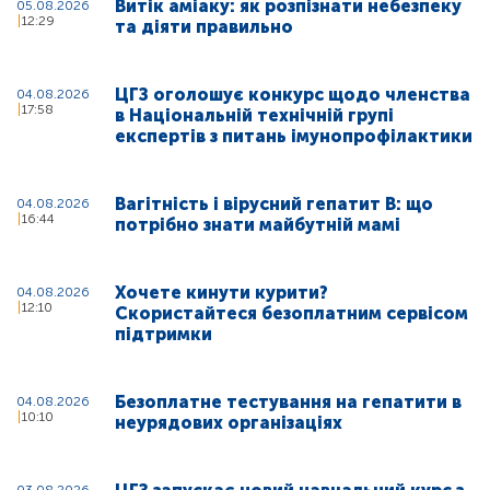
Витік аміаку: як розпізнати небезпеку
05.08.2026
12:29
та діяти правильно
ЦГЗ оголошує конкурс щодо членства
04.08.2026
17:58
в Національній технічній групі
експертів з питань імунопрофілактики
Вагітність і вірусний гепатит В: що
04.08.2026
16:44
потрібно знати майбутній мамі
Хочете кинути курити?
04.08.2026
12:10
Скористайтеся безоплатним сервісом
підтримки
Безоплатне тестування на гепатити в
04.08.2026
10:10
неурядових організаціях
03.08.2026