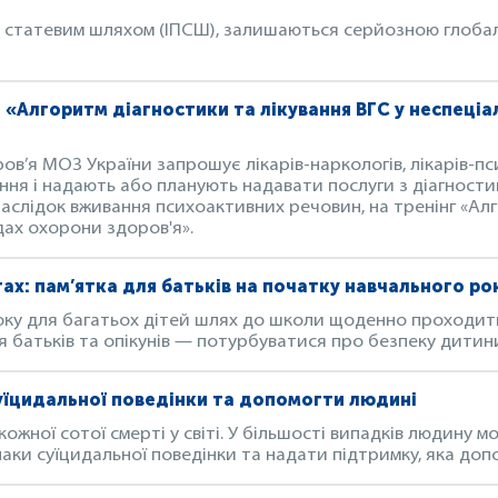
ся статевим шляхом (ІПСШ), залишаються серйозною глоб
 «Алгоритм діагностики та лікування ВГС у неспеціа
в’я МОЗ України запрошує лікарів-наркологів, лікарів-пси
ня і надають або планують надавати послуги з діагностик
аслідок вживання психоактивних речовин, на тренінг «Алг
дах охорони здоров'я».
гах: пам’ятка для батьків на початку навчального ро
ку для багатьох дітей шлях до школи щоденно проходить
 батьків та опікунів — потурбуватися про безпеку дитини
суїцидальної поведінки та допомогти людині
жної сотої смерті у світі. У більшості випадків людину м
наки суїцидальної поведінки та надати підтримку, яка доп