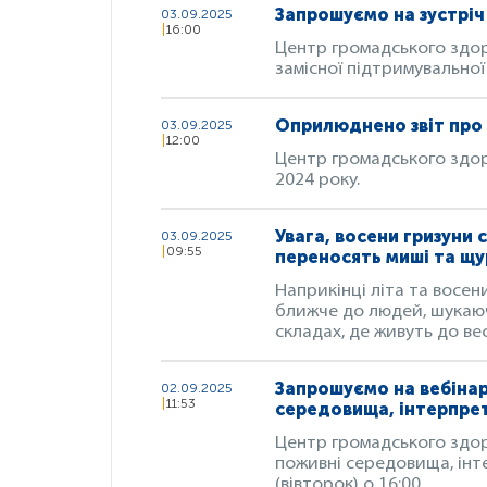
Запрошуємо на зустріч 
03.09.2025
16:00
Центр громадського здоро
замісної підтримувальної 
Оприлюднено звіт про 
03.09.2025
12:00
Центр громадського здоро
2024 року.
Увага, восени гризуни 
03.09.2025
09:55
переносять миші та щу
Наприкінці літа та восен
ближче до людей, шукаючи
складах, де живуть до ве
Запрошуємо на вебінар
02.09.2025
11:53
середовища, інтерпрет
Центр громадського здоро
поживні середовища, інте
(вівторок) о 16:00.