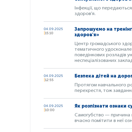
Інфекції, що передають
здоров’я.
Запрошуємо на тренінг
04.09.2025
15:10
здоров'я»
Центр громадського здоро
тематичного удосконален
поведінкових розладів ун
неспеціалізованих закла
Безпека дітей на доро
04.09.2025
12:55
Протягом навчального ро
перехрестя, тож завдання
Як розпізнати ознаки 
04.09.2025
10:00
Самогубство — причина ко
вчасно помітити в неї оз