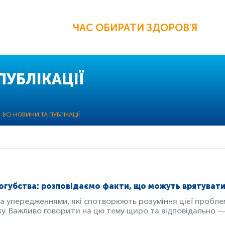
ЧАС ОБИРАТИ ЗДОРОВ'Я
ПУБЛІКАЦІЇ
ВСІ НОВИНИ ТА ПУБЛІКАЦІЇ
огубства: розповідаємо факти, що можуть врятуват
а упередженнями, які спотворюють розуміння цієї пробл
у. Важливо говорити на цю тему щиро та відповідально — 