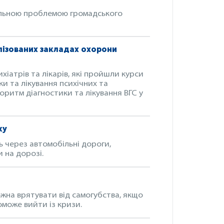
альною проблемою громадського
лізованих закладах охорони
хіатрів та лікарів, які пройшли курси
и та лікування психічних та
оритм діагностики та лікування ВГС у
ку
 через автомобільні дороги,
 на дорозі.
ожна врятувати від самогубства, якщо
оможе вийти із кризи.