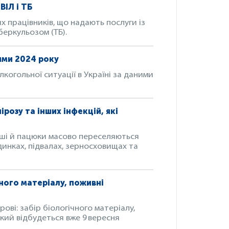
ВІЛ і ТБ
х працівників, що надають послуги із
беркульозом (ТБ).
ими 2024 року
когольної ситуації в Україні за даними
розу та інших інфекцій, які
миші й пацюки масово переселяються
удинках, підвалах, зерносховищах та
ного матеріалу, поживні
ві: забір біологічного матеріалу,
кий відбудеться вже 9 вересня