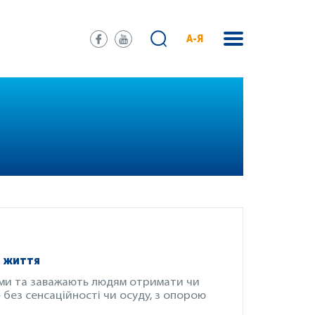
А-Я
и життя
еми та заважають людям отримати чи
без сенсаційності чи осуду, з опорою