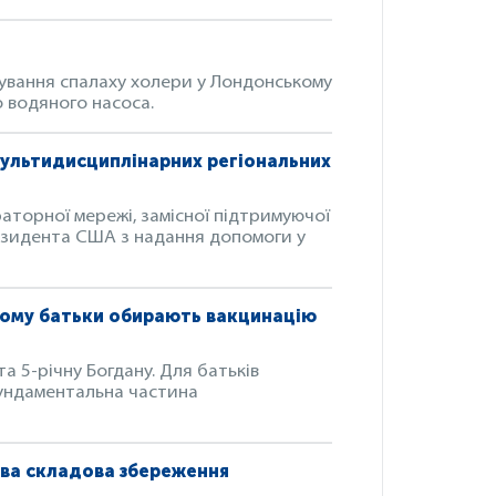
ування спалаху холери у Лондонському
о водяного насоса.
мультидисциплінарних регіональних
раторної мережі, замісної підтримуючої
резидента США з надання допомоги у
чому батьки обирають вакцинацію
а 5-річну Богдану. Для батьків
фундаментальна частина
ива складова збереження