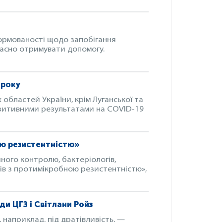
формованості щодо запобігання
часно отримувати допомогу.
 року
 областей України, крім Луганської та
 позитивними результатами на COVID-19
ою резистентністю»
йного контролю, бактеріологів,
ів з протимікробною резистентністю»,
и ЦГЗ і Світлани Ройз
 наприклад, під дратівливість, —