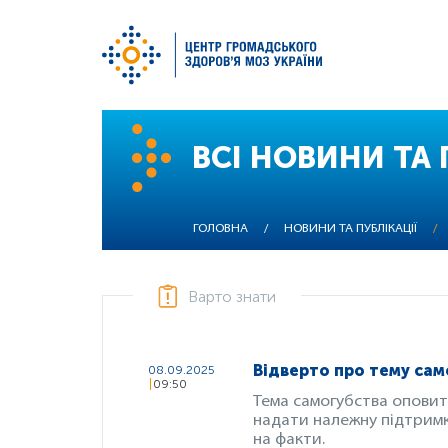
Перейти
до
ВСІ НОВИНИ ТА 
основного
вмісту
ГОЛОВНА
/
НОВИНИ ТА ПУБЛІКАЦІЇ
/
Варто знати
Відверто про тему сам
08.09.2025
09:50
Тема самогубства оповит
надати належну підтримк
на факти.