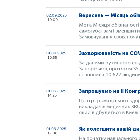
Вересень — Місяць обі
02.09.2025
10:00
Мета Місяця обізнаності
самогубствам і зменшити
Замовчування своїх почу
Захворюваність на COVI
01.09.2025
16:55
За даними рутинного епід
Запорізької, протягом 35
становила 10 622 людин
Запрошуємо на II Конг
01.09.2025
14:25
Центр громадського здоро
викладачів медичних ЗВО
який відбудеться в Києві
Як полегшити вашій ди
01.09.2025
12:00
На початку навчального р