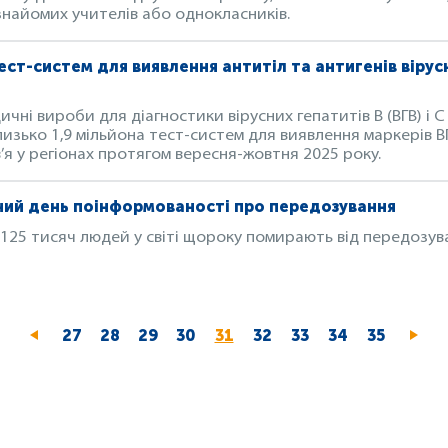
знайомих учителів або однокласників.
ест-систем для виявлення антитіл та антигенів вірусн
чні вироби для діагностики вірусних гепатитів В (ВГВ) і 
изько 1,9 мільйона тест-систем для виявлення маркерів ВГ
’я у регіонах протягом вересня-жовтня 2025 року.
ний день поінформованості про передозування
25 тисяч людей у світі щороку помирають від передозуван
Page
27
Page
28
Page
29
Page
30
Поточна
31
Page
32
Page
33
Page
34
Page
35
сторінка