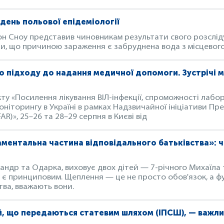
 день польової епідеміології
он Сноу представив чиновникам результати свого розслід
и, що причиною зараження є забруднена вода з місцевог
 підходу до надання медичної допомоги. Зустрічі 
кту «Посилення лікування ВІЛ-інфекції, спроможності лабо
моніторингу в Україні в рамках Надзвичайної ініціативи П
AR)», 25–26 та 28–29 серпня в Києві від
ментальна частина відповідального батьківства»: 
ндр та Одарка, виховує двох дітей — 7-річного Михаїла т
й є принциповим. Щеплення — це не просто обов'язок, а 
тва, вважають вони.
й, що передаються статевим шляхом (ІПСШ), — важл