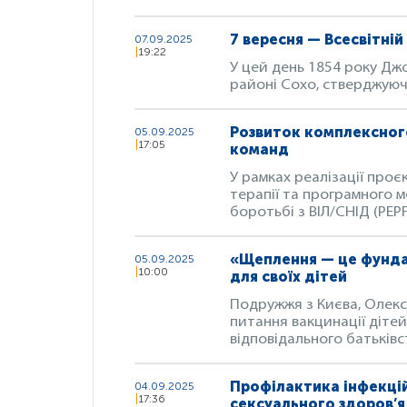
7 вересня — Всесвітній
07.09.2025
19:22
У цей день 1854 року Дж
районі Сохо, стверджуюч
Розвиток комплексного
05.09.2025
17:05
команд
У рамках реалізації проє
терапії та програмного 
боротьбі з ВІЛ/СНІД (PEPF
«Щеплення — це фунда
05.09.2025
10:00
для своїх дітей
Подружжя з Києва, Олекса
питання вакцинації діте
відповідального батьківс
Профілактика інфекці
04.09.2025
17:36
сексуального здоров’я