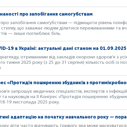
знаності про запобігання самогубствам
 про запобігання самогубствам — підвищити рівень поін
 стигму, що заважає людям ділитися переживаннями та в
ттів — лише поглиблює біль.
D-19 в Україні: актуальні дані станом на 01.09.2025
нагляду, отриманими від закладів охорони здоров’я з усіх
-го тижня 2025 року (з 25 до 31 серпня) кількість осіб із
и
рес «Протидія поширенню збудників з протимікробн
в'я запрошує медичних спеціалістів, експертів з інфекці
 та науковців на II Конгрес «Протидія поширенню збудник
 18-19 листопада 2025 року.
тині адаптацію на початку навчального року — порад
оку діти часто відчувають тривогу, яка може маскуватися,