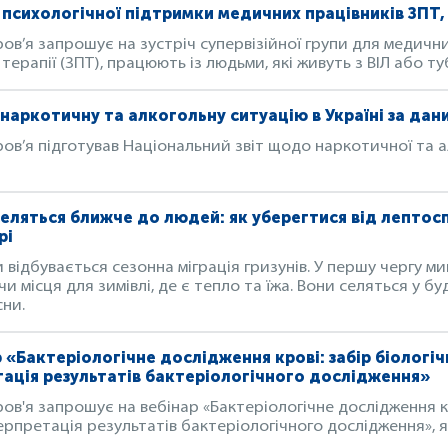
психологічної підтримки медичних працівників ЗПТ, 
в’я запрошує на зустріч супервізійної групи для медични
терапії (ЗПТ), працюють із людьми, які живуть з ВІЛ або ту
наркотичну та алкогольну ситуацію в Україні за дан
в’я підготував Національний звіт щодо наркотичної та ал
селяться ближче до людей: як уберегтися від лептоспі
рі
и відбувається сезонна міграція гризунів. У першу чергу 
 місця для зимівлі, де є тепло та їжа. Вони селяться у б
сни.
 «Бактеріологічне дослідження крові: забір біологіч
ація результатів бактеріологічного дослідження»
в'я запрошує на вебінар «Бактеріологічне дослідження кро
рпретація результатів бактеріологічного дослідження», я