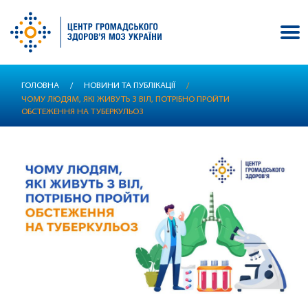
Перейти
ГОЛОВНА
/
НОВИНИ ТА ПУБЛІКАЦІЇ
/
до
ЧОМУ ЛЮДЯМ, ЯКІ ЖИВУТЬ З ВІЛ, ПОТРІБНО ПРОЙТИ
основного
ОБСТЕЖЕННЯ НА ТУБЕРКУЛЬОЗ
вмісту