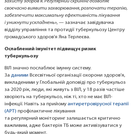
захисту здоров’я. Регулярний скринінг дозволяє
своєчасно виявити захворювання, розпочати терапію,
забезпечити максимальну ефективність лікування
і уникнути ускладнень»,
— зазначає завідувачка
відділу управління та протидії туберкульозу Центру
громадського здоров’я Яна Терлеєва.
Ослаблений імунітет підвищує ризик
туберкульозу
ВІЛ значно послаблює імунну систему.
За
даними
Всесвітньої організації охорони здоров’я,
викладеними у Глобальній доповіді про туберкульоз
за 2020 рік, люди, які живуть з ВІЛ, у 18 разів частіше
хворіють на туберкульоз, ніж ті, хто не має ВІЛ-
інфекції. Навіть за прийому
антиретровірусної терапії
(АРТ)
профілактичне лікування
та регулярний моніторинг залишається критично
важливим, адже бактерія ТБ може активізуватися у
будь-який момент.