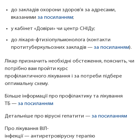
до закладів охорони здоров’я за адресами,
вказаними
за посиланням
;
у кабінет «Довіри» чи центр СНІДу;
до лікаря-фтизіопульмонолога (контакти
протитуберкульозних закладів —
за посиланням
).
Лікар призначить необхідні обстеження, пояснить, чи
потрібно вам пройти курс
профілактичного лікування і за потреби підбере
оптимальну схему.
Більше інформації про профілактику та лікування
ТБ —
за посиланням
Детальніше про вірусні гепатити —
за посиланням
Про лікування ВІЛ-
інфекції — антиретровірусну терапію