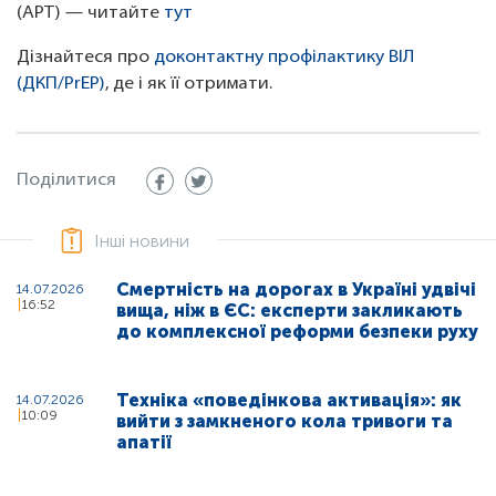
(АРТ) — читайте
тут
Дізнайтеся про
доконтактну профілактику ВІЛ
(ДКП/PrEP)
, де і як її отримати.
Поділитися
Інші новини
Смертність на дорогах в Україні удвічі
14.07.2026
16:52
вища, ніж в ЄС: експерти закликають
до комплексної реформи безпеки руху
Техніка «поведінкова активація»: як
14.07.2026
10:09
вийти з замкненого кола тривоги та
апатії