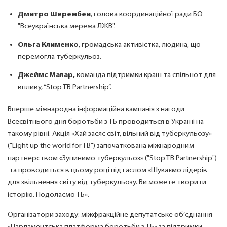
Дмитро Шерембей
, голова координаційної ради БО
"Всеукраїнська мережа ЛЖВ".
Ольга Клименко
, громадська активістка, людина, що
перемогла туберкульоз.
Джеймс Малар,
команда підтримки країн та спільнот для
впливу, “Stop TB Partnership”.
Вперше міжнародна інформаційна кампанія з нагоди
Всесвітнього дня боротьби з ТБ проводиться в Україні на
такому рівні. Акція «Хай засяє світ, вільний від туберкульозу»
("Light up the world for TB") започаткована міжнародним
партнерством «Зупинимо туберкульоз» ("Stop TB Partnership")
та проводиться в цьому році під гаслом «Шукаємо лідерів
для звільнення світу від туберкульозу. Ви можете творити
історію. Подолаємо ТБ».
Організатори заходу: міжфракційне депутатське об’єднання