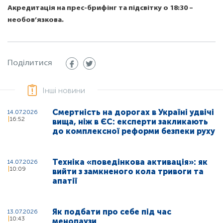
Акредитація на прес-брифінг та підсвітку о 18:30 –
необов’язкова.
Поділитися
Інші новини
Смертність на дорогах в Україні удвічі
14.07.2026
16:52
вища, ніж в ЄС: експерти закликають
до комплексної реформи безпеки руху
Техніка «поведінкова активація»: як
14.07.2026
10:09
вийти з замкненого кола тривоги та
апатії
Як подбати про себе під час
13.07.2026
10:43
менопаузи