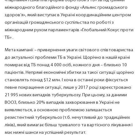
«Парламентська платформа боротьби з ТБ» за підтримки
міжнародного благодійного фонду «Альянс громадського
здоров’я», який виступає в Україні координаційним центром
організацій громадянського суспільства по роботі з
міжнародним рухом парламентарів «Глобальний Кокус проти
ТБ» .
Мета кампанії – привернення уваги світового співтовариства
до актуальної проблеми ТБ в Україні. Щорічно в нашій країні
помирає від ТБ понад 4 000 осіб, кожного дня – близько 10
пацієнтів. Непрямі економічні збитки за такої ситуації щорічно
становлять понад $12 млн. І хоча в останні роки фіксується
певне покращення ситуації, лише у 2017 році зареєстровано
21 995 нових випадків туберкульозу. При цьому, за даними
ВООЗ, близько 20% випадків захворювання в Україні не
виявляються, а основною проблемою залишається
резистентний туберкульоз (т.б. нечутливий до традиційних
ліків), який вимагає більш тривалого та вартісного лікування і
має нижчі шанси на успішний результат.