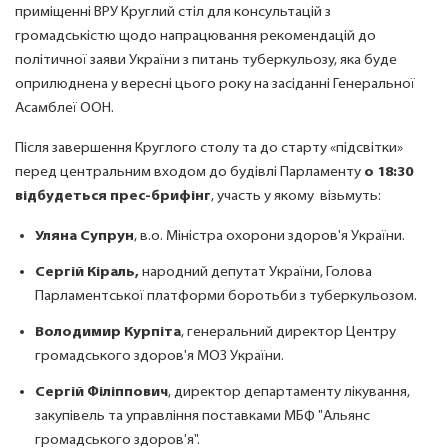
приміщенні ВРУ Круглий стіл для консультацій з
громадськістю щодо напрацювання рекомендацій до
політичної заяви України з питань туберкульозу, яка буде
оприлюднена у вересні цього року на засіданні Генеральної
Асамблеї ООН.
Після завершення Круглого столу та до старту «підсвітки»
перед центральним входом до будівлі Парламенту
о 18:30
відбудеться прес-брифінг
, участь у якому візьмуть:
Уляна Супрун
, в.о. Міністра охорони здоров'я України.
Сергій Кіраль,
народний депутат України, Голова
Парламентської платформи боротьби з туберкульозом.
Володимир Курпіта
, генеральний директор Центру
громадського здоров'я МОЗ України.
Сергій Філіппович
, директор департаменту лікування,
закупівель та управління поставками МБФ "Альянс
громадського здоров'я".