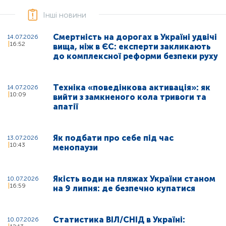
Інші новини
Смертність на дорогах в Україні удвічі
14.07.2026
16:52
вища, ніж в ЄС: експерти закликають
до комплексної реформи безпеки руху
Техніка «поведінкова активація»: як
14.07.2026
10:09
вийти з замкненого кола тривоги та
апатії
Як подбати про себе під час
13.07.2026
10:43
менопаузи
Якість води на пляжах України станом
10.07.2026
16:59
на 9 липня: де безпечно купатися
Статистика ВІЛ/СНІД в Україні:
10.07.2026