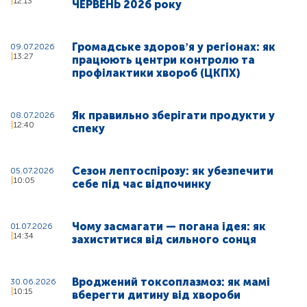
12:13
ЧЕРВЕНЬ 2026 року
Громадське здоровʼя у регіонах: як
09.07.2026
13:27
працюють центри контролю та
профілактики хвороб (ЦКПХ)
Як правильно зберігати продукти у
08.07.2026
12:40
спеку
Сезон лептоспірозу: як убезпечити
05.07.2026
10:05
себе під час відпочинку
Чому засмагати — погана ідея: як
01.07.2026
14:34
захиститися від сильного сонця
Вроджений токсоплазмоз: як мамі
30.06.2026
10:15
вберегти дитину від хвороби