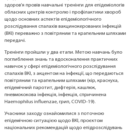
здоров’я провів навчальні тренінги для епідеміологів
обласних центрів контролю і профілактики хвороб
щодо основних аспектів епідеміологічного
розслідування спалахів вакцинокерованих інфекцій
(ВКІ) переважно з повітряним та крапельним шляхами
передачі.
Тренінги пройшли у два етапи. Метою навчань було
поглиблення знань та вдосконалення практичних
навичок у сфері епідеміологічного розслідування
спалахів ВКІ, з акцентом на інфекції, що передаються
повітряним та крапельним шляхами (кір, краснуха,
епідемічний паротит, дифтерія, кашлюк,
пневмококова інфекція, інфекція, спричинена
Haemophilus influenzae, грип, COVID-19).
Учасники заходу ознайомилися з поточною
епідемічною ситуацією щодо ВКІ, проєктом
національних рекомендацій щодо епідрозслідувань