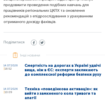
продовжити проведення подібних навчань для
працівників регіональних ЦКПХ та оновлення
рекомендацій з епідрозслідування з урахуванням
отриманого досвіду фахівців.
Поділитися
Інші новини
Смертність на дорогах в Україні удвічі
14.07.2026
16:52
вища, ніж в ЄС: експерти закликають
до комплексної реформи безпеки руху
Техніка «поведінкова активація»: як
14.07.2026
10:09
вийти з замкненого кола тривоги та
апатії