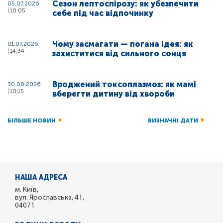
Сезон лептоспірозу: як убезпечити
05.07.2026
10:05
себе під час відпочинку
Чому засмагати — погана ідея: як
01.07.2026
14:34
захиститися від сильного сонця
Вроджений токсоплазмоз: як мамі
30.06.2026
10:15
вберегти дитину від хвороби
БІЛЬШЕ НОВИН
ВИЗНАЧНІ ДАТИ
НАША АДРЕСА
м. Київ,
вул. Ярославська, 41,
04071