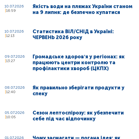
Якість води на пляжах України станом
10.07.2026
16:59
на 9 липня: де безпечно купатися
Статистика ВІЛ/СНІД в Україні:
10.07.2026
12:13
ЧЕРВЕНЬ 2026 року
Громадське здоровʼя у регіонах: як
09.07.2026
13:27
працюють центри контролю та
профілактики хвороб (ЦКПХ)
Як правильно зберігати продукти у
08.07.2026
12:40
спеку
Сезон лептоспірозу: як убезпечити
05.07.2026
10:05
себе під час відпочинку
Чому засмагати — погана ідея: як
01.07.2026