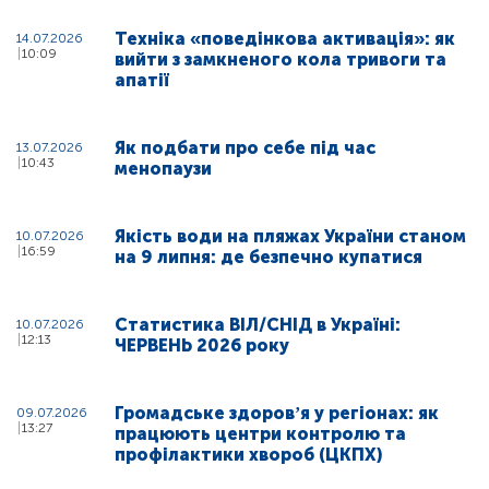
Техніка «поведінкова активація»: як
14.07.2026
10:09
вийти з замкненого кола тривоги та
апатії
Як подбати про себе під час
13.07.2026
10:43
менопаузи
Якість води на пляжах України станом
10.07.2026
16:59
на 9 липня: де безпечно купатися
Статистика ВІЛ/СНІД в Україні:
10.07.2026
12:13
ЧЕРВЕНЬ 2026 року
Громадське здоровʼя у регіонах: як
09.07.2026
13:27
працюють центри контролю та
профілактики хвороб (ЦКПХ)