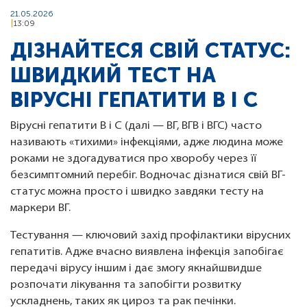
21.05.2026
13:09
ДІЗНАЙТЕСЯ СВІЙ СТАТУС:
ШВИДКИЙ ТЕСТ НА
ВІРУСНІ ГЕПАТИТИ В І С
Вірусні гепатити B і C (далі — ВГ, ВГВ і ВГС) часто
називають «тихими» інфекціями, адже людина може
роками не здогадуватися про хворобу через її
безсимптомний перебіг. Водночас дізнатися свій ВГ-
статус можна просто і швидко завдяки тесту на
маркери ВГ.
Тестування — ключовий захід профілактики вірусних
гепатитів. Адже вчасно виявлена інфекція запобігає
передачі вірусу іншим і дає змогу якнайшвидше
розпочати лікування та запобігти розвитку
ускладнень, таких як цироз та рак печінки.