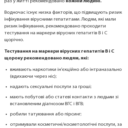
раз у житті рекомендовано
кожній людині.
Водночас існує низка факторів, що підвищують ризик
інфікування вірусними гепатитами. Людям, які мали
ризик інфікування, рекомендовано проходити
тестування на маркери вірусних гепатитів В і С
щорічно.
Тестування на маркери вірусних гепатитів В і С
щороку рекомендовано людям, які:
вживають наркотики ін’єкційно або інтраназально
(вдихаючи через ніс);
надають сексуальні послуги за гроші;
мають побутові або статеві контакти з людьми зі
встановленим діагнозом ВГС і ВГВ;
робили татуювання або пірсинг;
отримували косметичні/косметологічні послуги, за