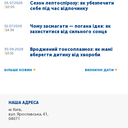
Сезон лептоспірозу: як убезпечити
05.07.2026
10:05
себе під час відпочинку
Чому засмагати — погана ідея: як
01.07.2026
14:34
захиститися від сильного сонця
Вроджений токсоплазмоз: як мамі
30.06.2026
10:15
вберегти дитину від хвороби
БІЛЬШЕ НОВИН
ВИЗНАЧНІ ДАТИ
НАША АДРЕСА
м. Київ,
вул. Ярославська, 41,
04071