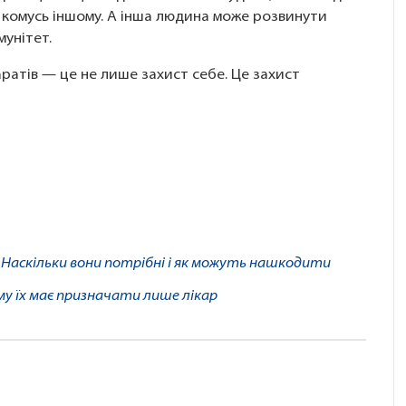
 комусь іншому. А інша людина може розвинути
унітет.
ратів — це не лише захист себе. Це захист
и. Наскільки вони потрібні і як можуть нашкодити
му їх має призначати лише лікар