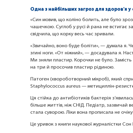
Одна з найбільших загроз для здоров’я у 
«Син мовив, що коліно болить, але було зроз
чашечкою. Суглоб у русі й рана не встигає 
свідчила, що корку весь час зривали.
«Звичайно, воно буде боліти», — думала я. 
згині ноги. «От ніжний», — досадувала я. На
Ми зняли пластир. Корочки не було. Замість 
на три й просочив пластир рідиною.
Патоген (хвороботворний мікроб), який спри
Staphylococcus aureus — метициллін-резист
Ця стійка до антибіотиків бактерія з’явилас
більше життів, ніж СНІД. Педіатр, зазвичай 
стала суворою. Ліки вона прописала не очіку
Це уривок з книги наукової журналістки Сон