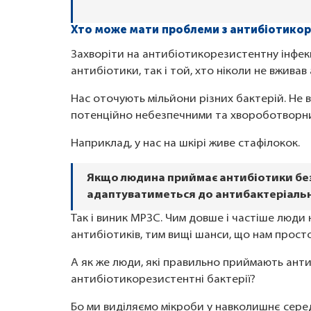
Хто може мати проблеми з антибіотико
Захворіти на антибіотикорезистентну інфек
антибіотики, так і той, хто ніколи не вжива
Нас оточують мільйони різних бактерій. Не в
потенційно небезпечними та хвороботворн
Наприклад, у нас на шкірі живе стафілокок.
Якщо людина приймає антибіотики без 
адаптуватиметься до антибактеріальн
Так і виник МРЗС. Чим довше і частіше люд
антибіотиків, тим вищі шанси, що нам просто 
А як же люди, які правильно приймають анти
антибіотикорезистентні бактерії?
Бо ми виділяємо мікроби у навколишнє сере