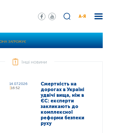
А-Я
ВОНА ЗАГРОЖУЄ
Інші новини
Смертність на
14.07.2026
16:52
дорогах в Україні
удвічі вища, ніж в
ЄС: експерти
закликають до
комплексної
реформи безпеки
руху