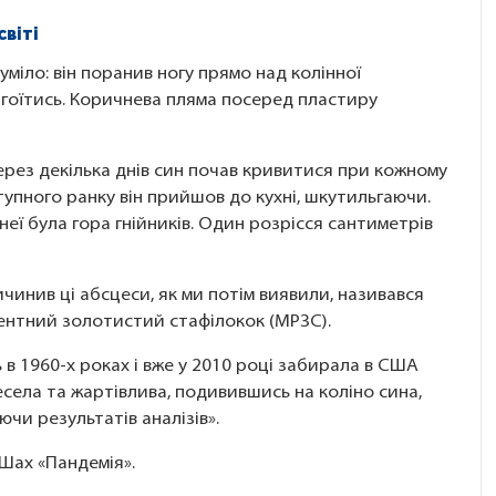
світі
уміло: він поранив ногу прямо над колінної
загоїтись. Коричнева пляма посеред пластиру
Через декілька днів син почав кривитися при кожному
ступного ранку він прийшов до кухні, шкутильгаючи.
неї була гора гнійників. Один розрісся сантиметрів
чинив ці абсцеси, як ми потім виявили, називався
ентний золотистий стафілокок (МРЗС).
ь в 1960-х роках і вже у 2010 році забирала в США
весела та жартівлива, подивившись на коліно сина,
ючи результатів аналізів».
 Шах «Пандемія».