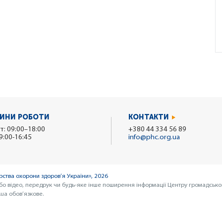
ИНИ РОБОТИ
КОНТАКТИ
т: 09:00–18:00
+380 44 334 56 89
9:00-16:45
info@phc.org.ua
ства охорони здоров’я України», 2026
бо відео, передрук чи будь-яке інше поширення інформації Центру громадсько
ua обов’язкове.