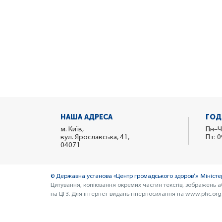
НАША АДРЕСА
ГОД
м. Київ,
Пн–Ч
вул. Ярославська, 41,
Пт: 0
04071
© Державна установа «Центр громадського здоров’я Міністер
Цитування, копіювання окремих частин текстів, зображень а
на ЦГЗ. Для інтернет-видань гіперпосилання на www.phc.org.