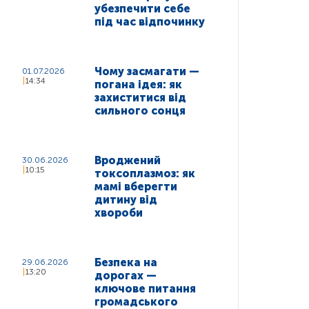
убезпечити себе
під час відпочинку
Чому засмагати —
01.07.2026
14:34
погана ідея: як
захиститися від
сильного сонця
Вроджений
30.06.2026
10:15
токсоплазмоз: як
мамі вберегти
дитину від
хвороби
Безпека на
29.06.2026
13:20
дорогах —
ключове питання
громадського