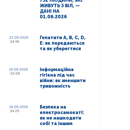
752 ЛЮДИНИ, ЯКІ
ЖИВУТЬ З ВІЛ, —
ДАНІ НА
01.06.2026
Гепатити A, B, C, D,
22.06.2026
14:46
E: як передаються
та як уберегтися
Інформаційна
19.06.2026
10:08
гігієна під час
війни: як зменшити
тривожність
Безпека на
18.06.2026
14:20
електросамокаті:
як не нашкодити
собі та іншим