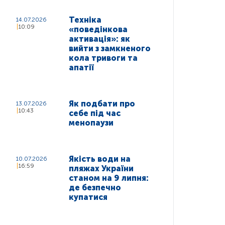
Техніка
14.07.2026
10:09
«поведінкова
активація»: як
вийти з замкненого
кола тривоги та
апатії
Як подбати про
13.07.2026
10:43
себе під час
менопаузи
Якість води на
10.07.2026
16:59
пляжах України
станом на 9 липня:
де безпечно
купатися