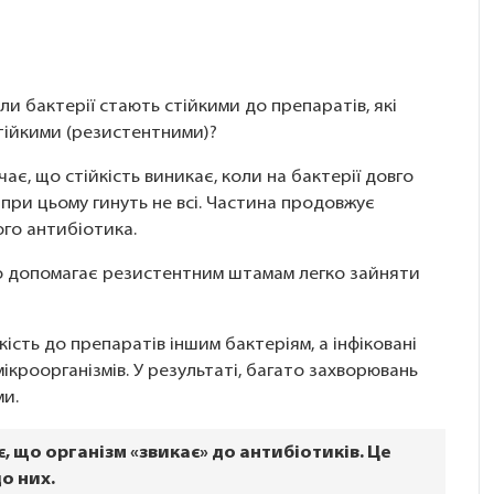
оли бактерії стають стійкими до препаратів, які
 стійкими (резистентними)?
чає, що стійкість виникає, коли на бактерії довго
при цьому гинуть не всі. Частина продовжує
ого антибіотика.
що допомагає резистентним штамам легко зайняти
ість до препаратів іншим бактеріям, а інфіковані
кроорганізмів. У результаті, багато захворювань
ми.
 що організм «звикає» до антибіотиків. Це
о них.