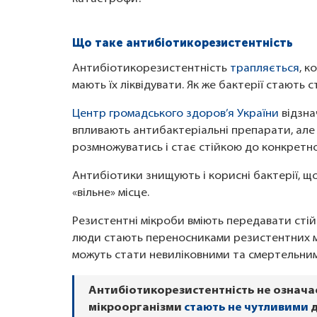
Що таке антибіотикорезистентність
Антибіотикорезистентність
трапляється
, к
мають їх ліквідувати. Як же бактерії стають
Центр громадського здоров’я України
відзна
впливають антибактеріальні препарати, але 
розмножуватись і стає стійкою до конкретн
Антибіотики знищують і корисні бактерії, 
«вільне» місце.
Резистентні мікроби вміють передавати стійк
люди стають переносниками резистентних мі
можуть стати невиліковними та смертельни
Антибіотикорезистентність не означає,
мікроорганізми
стають не чутливими
д