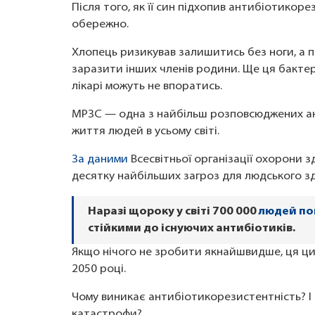
Після того, як її син підхопив антибіотикор
обережно.
Хлопець ризикував залишитись без ноги, а 
заразити інших членів родини. Ще ця бактері
лікарі можуть не впоратись.
МРЗС — одна з найбільш розповсюджених ан
життя людей в усьому світі.
За даними
Всесвітньої організації охорони 
десятку найбільших загроз для людського зд
Наразі щороку у світі 700 000
людей по
стійкими до існуючих антибіотиків.
Якщо нічого не зробити якнайшвидше, ця ц
2050 році.
Чому виникає антибіотикорезистентність? 
катастрофи?