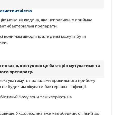
резистентністю
цію може як людина, яка неправильно приймає
в антибактеріальні препарати.
сі вони нам шкодять, але деякі можуть бути
ими.
показів, поступово ця бактерія мутуватиме та
ого препарату.
и нехтуватимуть правилами правильного прийому
не буде чим лікувати бактеріальні інфекції.
біотики? Чому вони теж хворіють на
довище. Якщо людина вже має збудник, стійкий до