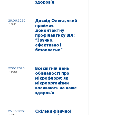
здоров’я
Досвід Олега, який
29.06.2026
10:41
приймає
доконтактну
профілактику ВІЛ:
“Зручно,
ефективно і
безоплатно”
Всесвітній день
27.06.2026
11:00
обізнаності про
мікрофлору: як
мікроорганізми
впливають на наше
здоров’я
Скільки фізичної
25.06.2026
17:57