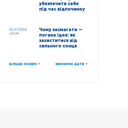
убезпечити себе
під час відпочинку
Чому засмагати —
01.07.2026
14:34
погана ідея: як
захиститися від
сильного сонця
БІЛЬШЕ НОВИН
ВИЗНАЧНІ ДАТИ