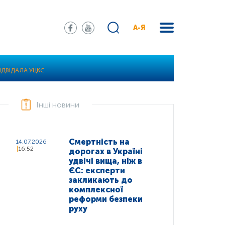
А-Я
ВІДВІДАЛА УЦКС
Інші новини
Смертність на
14.07.2026
16:52
дорогах в Україні
удвічі вища, ніж в
ЄС: експерти
закликають до
комплексної
реформи безпеки
руху