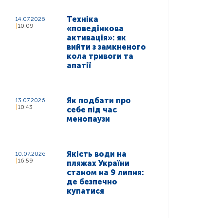
Техніка
14.07.2026
10:09
«поведінкова
активація»: як
вийти з замкненого
кола тривоги та
апатії
Як подбати про
13.07.2026
10:43
себе під час
менопаузи
Якість води на
10.07.2026
16:59
пляжах України
станом на 9 липня:
де безпечно
купатися