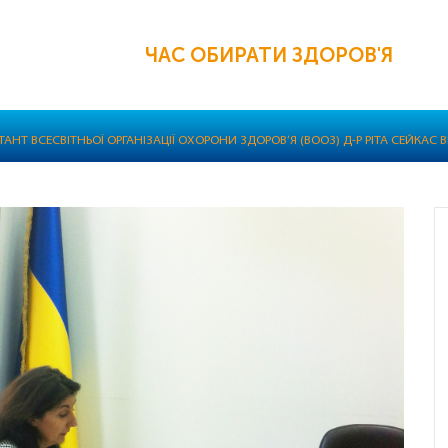
ЧАС ОБИРАТИ ЗДОРОВ'Я
АНТ ВСЕСВІТНЬОЇ ОРГАНІЗАЦІЇ ОХОРОНИ ЗДОРОВ’Я (ВООЗ) Д-Р РІТА СЕЙКАС 