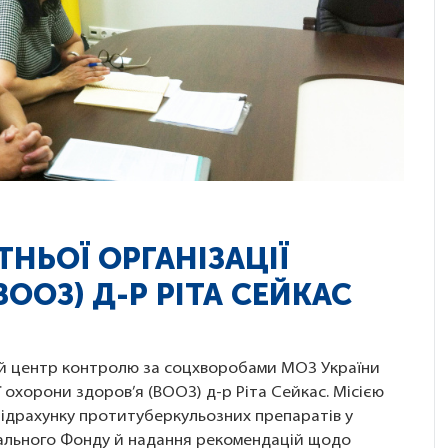
НЬОЇ ОРГАНІЗАЦІЇ
ООЗ) Д-Р РІТА СЕЙКАС
кий центр контролю за соцхворобами МОЗ України
ї охорони здоров’я (ВООЗ) д-р Ріта Сейкас. Місією
підрахунку протитуберкульозних препаратів у
ального Фонду й надання рекомендацій щодо