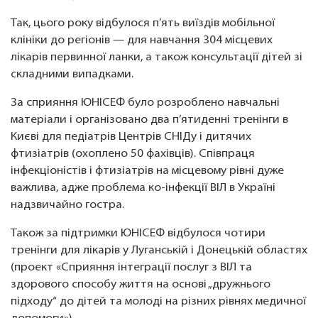
Так, цього року відбулося п’ять виїздів мобільної
клініки до регіонів — для навчання 304 місцевих
лікарів первинної ланки, а також консультації дітей зі
складними випадками.
За сприяння ЮНІСЕФ було розроблено навчальні
матеріали і організовано два п’ятиденні тренінги в
Києві для педіатрів Центрів СНІДу і дитячих
фтизіатрів (охоплено 50 фахівців). Співпраця
інфекціоністів і фтизіатрів на місцевому рівні дуже
важлива, адже проблема ко-інфекції ВІЛ в Україні
надзвичайно гостра.
Також за підтримки ЮНІСЕФ відбулося чотири
тренінги для лікарів у Луганській і Донецькій областях
(проект «Сприяння інтеграції послуг з ВІЛ та
здорового способу життя на основі „дружнього
підходу“ до дітей та молоді на різних рівнях медичної