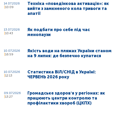
Техніка «поведінкова активація»: як
14.07.2026
10:09
вийти з замкненого кола тривоги та
апатії
Як подбати про себе під час
13.07.2026
10:43
менопаузи
Якість води на пляжах України станом
10.07.2026
16:59
на 9 липня: де безпечно купатися
Статистика ВІЛ/СНІД в Україні:
10.07.2026
12:13
ЧЕРВЕНЬ 2026 року
Громадське здоровʼя у регіонах: як
09.07.2026
13:27
працюють центри контролю та
профілактики хвороб (ЦКПХ)