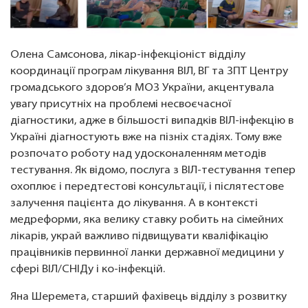
Олена Самсонова, лікар-інфекціоніст відділу
координації програм лікування ВІЛ, ВГ та ЗПТ Центру
громадського здоров’я МОЗ України, акцентувала
увагу присутніх на проблемі несвоєчасної
діагностики, адже в більшості випадків ВІЛ-інфекцію в
Україні діагностують вже на пізніх стадіях. Тому вже
розпочато роботу над удосконаленням методів
тестування. Як відомо, послуга з ВІЛ-тестування тепер
охоплює і передтестові консультації, і післятестове
залучення пацієнта до лікування. А в контексті
медреформи, яка велику ставку робить на сімейних
лікарів, украй важливо підвищувати кваліфікацію
працівників первинної ланки державної медицини у
сфері ВІЛ/СНІДу і ко-інфекцій.
Яна Шеремета, старший фахівець відділу з розвитку