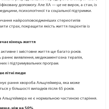
іковану допомогу. Але ХА — це не вирок, а стан, із
дицини, психологічної та соціальної підтримки.
вінчання найрозповсюдженіших стереотипів
ти страх, покращити якість життя пацієнтів із
ачає кінець життя
активне і змістовне життя ще багато років.
 раннє виявлення, медикаментозна терапія,
них і підтримувальних програм.
ше літні люди
снує рання хвороба Альцгеймера, яка може
ься у більшості випадків після 65 років.
а Альцгеймера не є нормальною частиною старіння.
 вище, ніж на 50%