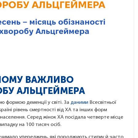
 ЧОМУ ВАЖЛИВО
ОБУ АЛЬЦГЕЙМЕРА
 формою деменції у світі. За
даними
Всесвітньої
Україні рівень смертності від ХА та інших форм
 населення. Серед жінок ХА посідала четверте місце
ипадку на 100 тисяч осіб.
чимало упереджень, які породжують стигму й часто