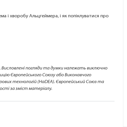
ема і хворобу Альцгеймера, і як попіклуватися про
у. Висловлені погляди та думки належать виключно
зицію Європейського Союзу або Виконавчого
рових технологій (HaDEA). Європейський Союз та
ості за зміст матеріалу.