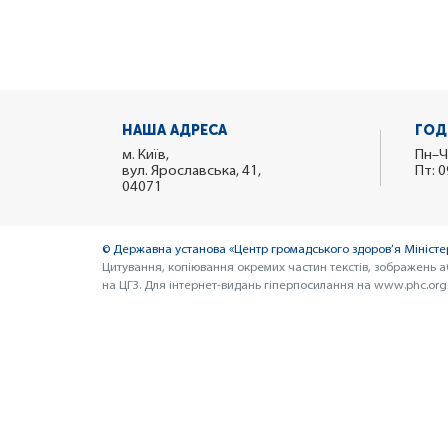
НАША АДРЕСА
ГОД
м. Київ,
Пн–Ч
вул. Ярославська, 41,
Пт: 0
04071
© Державна установа «Центр громадського здоров’я Міністер
Цитування, копіювання окремих частин текстів, зображень а
на ЦГЗ. Для інтернет-видань гіперпосилання на www.phc.org.