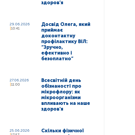
здоров’я
Досвід Олега, який
29.06.2026
10:41
приймає
доконтактну
профілактику ВІЛ:
“Зручно,
ефективно і
безоплатно”
Всесвітній день
27.06.2026
11:00
обізнаності про
мікрофлору: як
мікроорганізми
впливають на наше
здоров’я
Скільки фізичної
25.06.2026
17:57