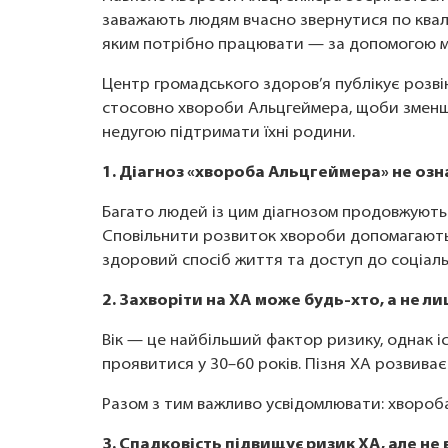
заважають людям вчасно звернутися по кваліф
яким потрібно працювати — за допомогою ме
Центр громадського здоров’я публікує роз
стосовно хвороби Альцгеймера, щоби зменши
недугою підтримати їхні родини.
1. Діагноз «хвороба Альцгеймера» не озн
Багато людей із цим діагнозом продовжують 
Сповільнити розвиток хвороби допомагають
здоровий спосіб життя та доступ до соціаль
2. Захворіти на ХА може будь-хто, а не ли
Вік — це найбільший фактор ризику, однак і
проявитися у 30–60 років. Пізня ХА розвиваєт
Разом з тим важливо усвідомлювати: хвороб
3. Спадковість підвищує ризик ХА, але не