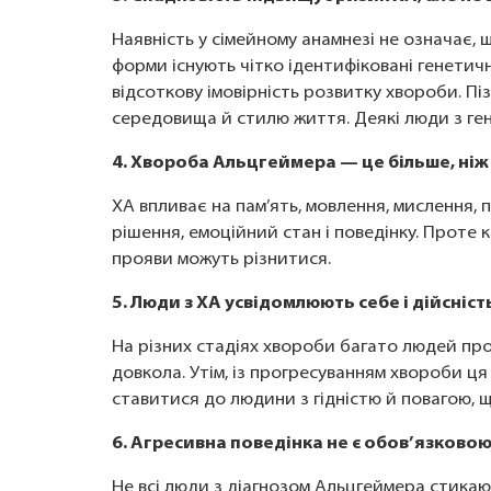
Наявність у сімейному анамнезі не означає,
форми існують чітко ідентифіковані генетичні
відсоткову імовірність розвитку хвороби. Пі
середовища й стилю життя. Деякі люди з ген
4. Хвороба Альцгеймера — це більше, ніж
ХА впливає на пам’ять, мовлення, мислення,
рішення, емоційний стан і поведінку. Проте 
прояви можуть різнитися.
5. Люди з ХА усвідомлюють себе і дійсніст
На різних стадіях хвороби багато людей пр
довкола. Утім, із прогресуванням хвороби ц
ставитися до людини з гідністю й повагою, щ
6. Агресивна поведінка не є обов’язково
Не всі люди з діагнозом Альцгеймера стикаю