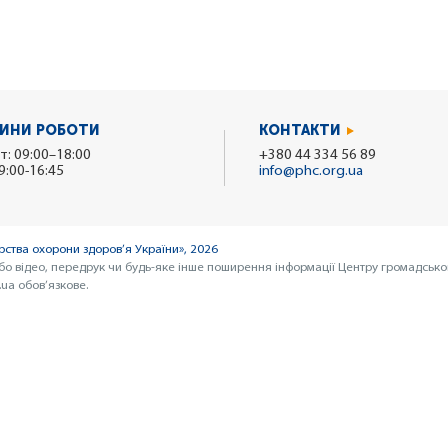
ИНИ РОБОТИ
КОНТАКТИ
т: 09:00–18:00
+380 44 334 56 89
9:00-16:45
info@phc.org.ua
ства охорони здоров’я України», 2026
бо відео, передрук чи будь-яке інше поширення інформації Центру громадсько
ua обов’язкове.