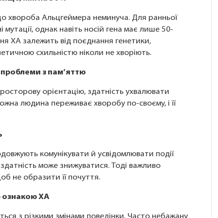
 що хвороба Альцгеймера неминуча. Для ранньої
 мутації, однак навіть носій гена має лише 50-
зня ХА залежить від поєднання генетики,
етичною схильністю ніколи не хворіють.
 проблеми з пам’яттю
 просторову орієнтацію, здатність ухвалювати
кожна людина переживає хворобу по-своєму, і її
ь
одовжують комунікувати й усвідомлювати події
я здатність може знижуватися. Тоді важливо
об не образити її почуття.
ю ознакою ХА
ться з різкими змінами поведінки. Часто небажану