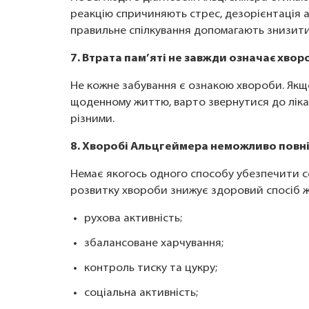
реакцію спричиняють стрес, дезорієнтація а
правильне спілкування допомагають знизити
7. Втрата пам’яті не завжди означає хво
Не кожне забування є ознакою хвороби. Як
щоденному життю, варто звернутися до лік
різними.
8. Хворобі Альцгеймера неможливо повні
Немає якогось одного способу убезпечити с
розвитку хвороби знижує здоровий спосіб ж
рухова активність;
збалансоване харчування;
контроль тиску та цукру;
соціальна активність;