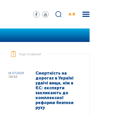
А-Я
Інші новини
Смертність на
14.07.2026
16:52
дорогах в Україні
удвічі вища, ніж в
ЄС: експерти
закликають до
комплексної
реформи безпеки
руху