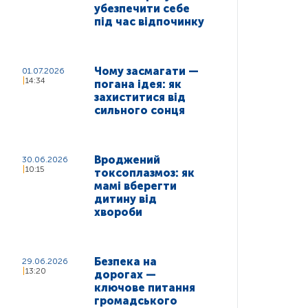
убезпечити себе
під час відпочинку
Чому засмагати —
01.07.2026
14:34
погана ідея: як
захиститися від
сильного сонця
Вроджений
30.06.2026
10:15
токсоплазмоз: як
мамі вберегти
дитину від
хвороби
Безпека на
29.06.2026
13:20
дорогах —
ключове питання
громадського