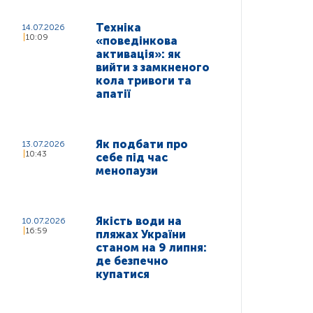
Техніка
14.07.2026
10:09
«поведінкова
активація»: як
вийти з замкненого
кола тривоги та
апатії
Як подбати про
13.07.2026
10:43
себе під час
менопаузи
Якість води на
10.07.2026
16:59
пляжах України
станом на 9 липня:
де безпечно
купатися