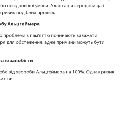
бо невідповідні умови. Адаптація середовища і
 ризик подібних проявів.
робу Альцгеймера
що проблеми з пам’яттю починають заважати
аря для обстеження, адже причини можуть бути
стю запобігти
ебе від хвороби Альцгеймера на 100%. Однак ризик
иття: